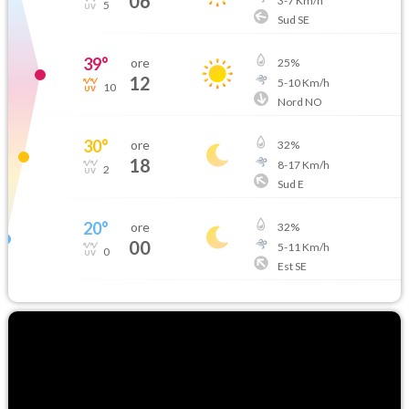
06
3
-
7
Km/h
5
Sud SE
39
°
ore
25
%
12
5
-
10
Km/h
10
Nord NO
30
°
ore
32
%
18
8
-
17
Km/h
2
Sud E
20
°
ore
32
%
00
5
-
11
Km/h
0
Est SE