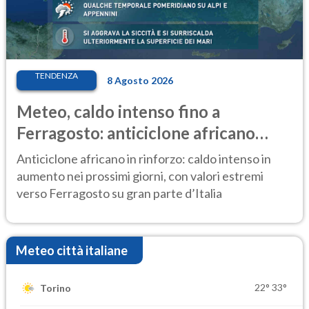
TENDENZA
8 Agosto 2026
Meteo, caldo intenso fino a
Ferragosto: anticiclone africano
ancora protagonista
Anticiclone africano in rinforzo: caldo intenso in
aumento nei prossimi giorni, con valori estremi
verso Ferragosto su gran parte d’Italia
Meteo città italiane
22°
33°
Torino