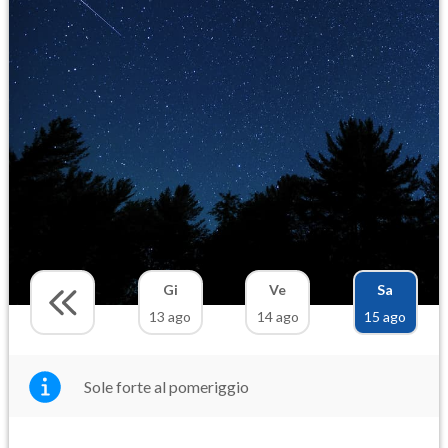
Gi
Ve
Sa
13 ago
14 ago
15 ago
Sole forte al pomeriggio