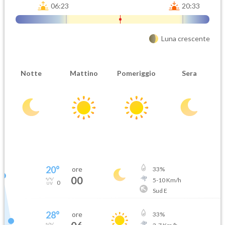
06:23
20:33
Luna crescente
Notte
Mattino
Pomeriggio
Sera
20
°
ore
33
%
00
5
-
10
Km/h
0
Sud E
28
°
ore
33
%