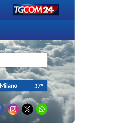
Milano
37°