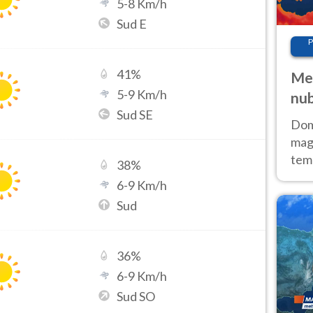
5
-
8
Km/h
Sud E
P
41
%
Met
5
-
9
Km/h
nub
Sud SE
Sud
Doma
magg
temp
38
%
sem
6
-
9
Km/h
prev
Sud
36
%
6
-
9
Km/h
Sud SO