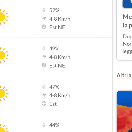
52
%
Met
4
-
8
Km/h
la 
Est NE
Dop
Nord
49
%
leg
4
-
8
Km/h
nuov
Est NE
afr
Altri a
47
%
4
-
8
Km/h
Est
44
%