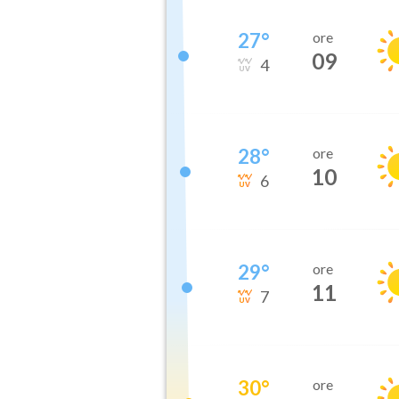
27
°
ore
09
4
28
°
ore
10
6
29
°
ore
11
7
30
°
ore