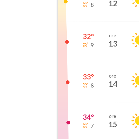
12
8
32
°
ore
13
9
33
°
ore
14
8
34
°
ore
15
7