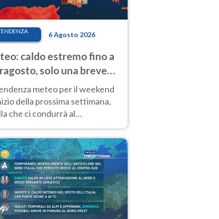
TENDENZA
6 Agosto 2026
eo: caldo estremo fino a
ragosto, solo una breve
sa. Ecco dove
tendenza meteo per il weekend
inizio della prossima settimana,
la che ci condurrà al
ragosto, vede ancora
perature molto elevate