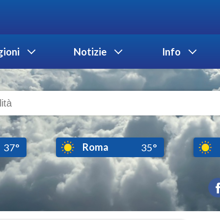
ioni
Notizie
Info
Roma
37°
35°