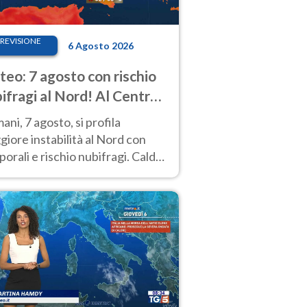
REVISIONE
6 Agosto 2026
eo: 7 agosto con rischio
ifragi al Nord! Al Centro-
 caldo estremo
ni, 7 agosto, si profila
iore instabilità al Nord con
orali e rischio nubifragi. Caldo
pre estremo al Centro-Sud. Le
isioni.