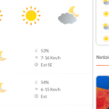
53
%
Notizi
7
-
16
Km/h
Est SE
54
%
6
-
15
Km/h
Est