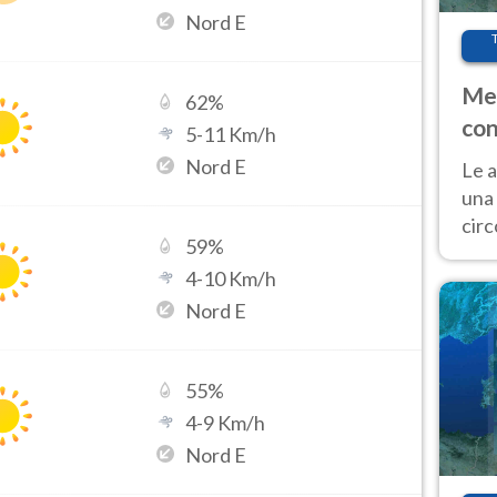
Nord E
Met
62
%
con
5
-
11
Km/h
Nord E
Le a
una 
cir
59
%
del 
4
-
10
Km/h
gior
Fer
Nord E
55
%
4
-
9
Km/h
Nord E