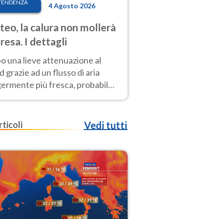
TENDENZA
4 Agosto 2026
eo, la calura non mollerà
presa. I dettagli
o una lieve attenuazione al
 grazie ad un flusso di aria
germente più fresca, probabile
o rinforzo dell’anticiclone
icano entro Ferragosto
rticoli
Vedi tutti