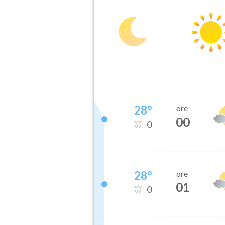
28
°
ore
00
0
28
°
ore
01
0