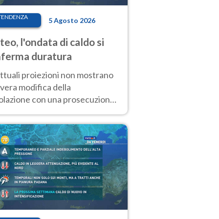
TENDENZA
5 Agosto 2026
eo, l'ondata di caldo si
ferma duratura
ttuali proiezioni non mostrano
vera modifica della
colazione con una prosecuzione
caldo fuori scala per molti
ni, compresa la settimana di
ragosto