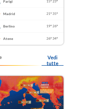
15°
23°
Parigi
21°
35°
Madrid
19°
26°
Berlino
26°
34°
Atene
e
Vedi
tutte