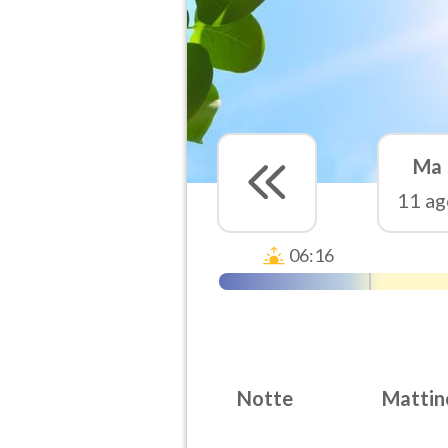
Ma
11 ag
06:16
Notte
Mattin