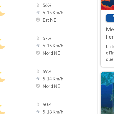
56
%
6
-
15
Km/h
Est NE
Met
Fer
57
%
pau
6
-
15
Km/h
La 
e l'
Nord NE
quel
Fer
59
%
tem
5
-
14
Km/h
Nord NE
60
%
5
-
13
Km/h