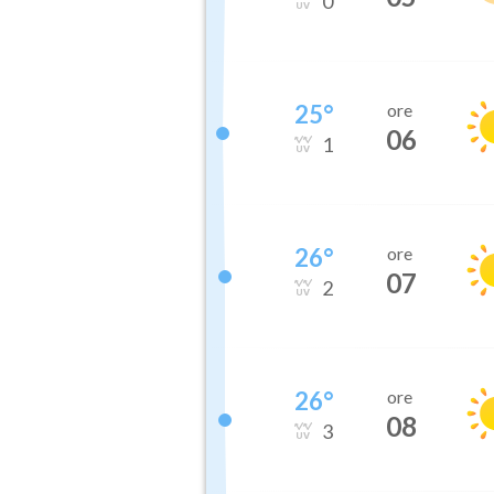
0
25
°
ore
06
1
26
°
ore
07
2
26
°
ore
08
3