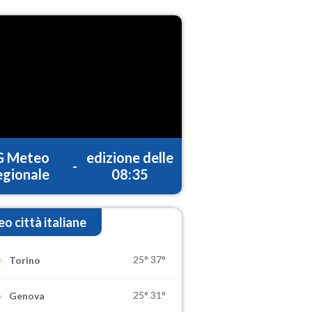
G Meteo
edizione delle
-
gionale
08:35
o città italiane
25°
37°
Torino
25°
31°
Genova