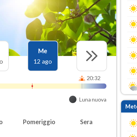
Me
o
12 ago
20:32
Luna nuova
Mete
o
Pomeriggio
Sera