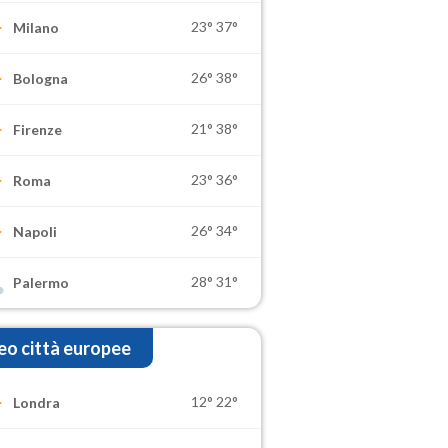
23°
37°
Milano
26°
38°
Bologna
21°
38°
Firenze
23°
36°
Roma
26°
34°
Napoli
28°
31°
Palermo
o città europee
12°
22°
Londra