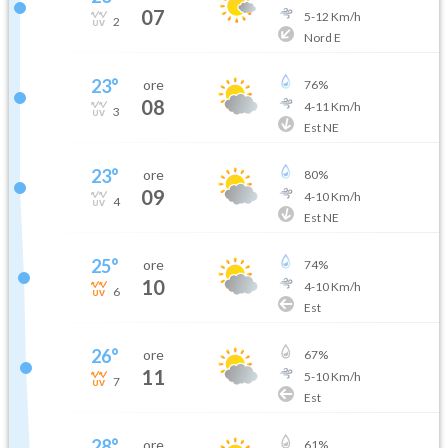
07
5
-
12
Km/h
2
Nord E
23
°
ore
76
%
08
4
-
11
Km/h
3
Est NE
23
°
ore
80
%
09
4
-
10
Km/h
4
Est NE
25
°
ore
74
%
10
4
-
10
Km/h
6
Est
26
°
ore
67
%
11
5
-
10
Km/h
7
Est
28
°
ore
61
%