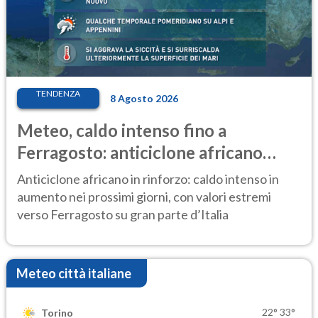
TENDENZA
8 Agosto 2026
Meteo, caldo intenso fino a
Ferragosto: anticiclone africano
ancora protagonista
Anticiclone africano in rinforzo: caldo intenso in
aumento nei prossimi giorni, con valori estremi
verso Ferragosto su gran parte d’Italia
Meteo città italiane
22°
33°
Torino