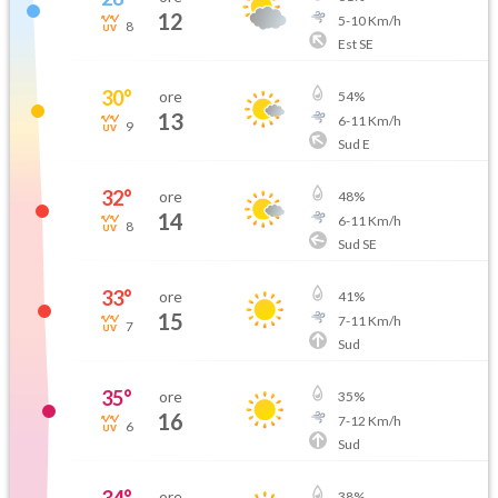
12
5
-
10
Km/h
8
Est SE
30
°
ore
54
%
13
6
-
11
Km/h
9
Sud E
32
°
ore
48
%
14
6
-
11
Km/h
8
Sud SE
33
°
ore
41
%
15
7
-
11
Km/h
7
Sud
35
°
ore
35
%
16
7
-
12
Km/h
6
Sud
ore
38
%