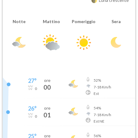
Luna crescente
Notte
Mattino
Pomeriggio
Sera
27
°
ore
52
%
00
7
-
18
Km/h
0
Est
26
°
ore
54
%
01
7
-
18
Km/h
0
Est NE
25
°
ore
56
%