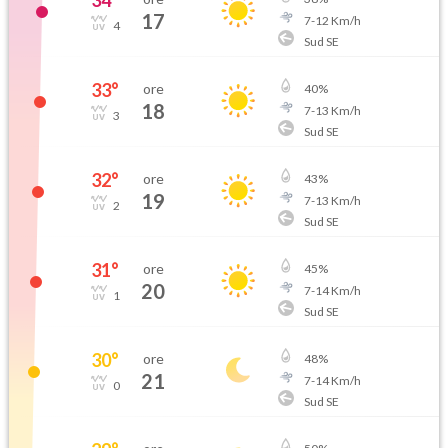
34
°
17
7
-
12
Km/h
4
Sud SE
33
°
ore
40
%
18
7
-
13
Km/h
3
Sud SE
32
°
ore
43
%
19
7
-
13
Km/h
2
Sud SE
31
°
ore
45
%
20
7
-
14
Km/h
1
Sud SE
30
°
ore
48
%
21
7
-
14
Km/h
0
Sud SE