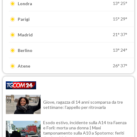
13°
25°
Londra
15°
29°
Parigi
21°
37°
Madrid
13°
24°
Berlino
26°
37°
Atene
Giove, ragazza di 14 anni scomparsa da tre
settimane: l'appello per ritrovarla
Esodo estivo, incidente sulla A14 tra Faenza
e Forlì: morta una donna | Maxi
tamponamento sulla A10 a Spotorno: feriti