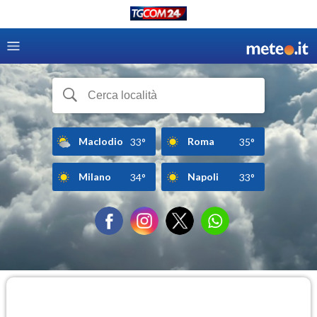
Maclodio
Roma
33°
35°
Milano
Napoli
34°
33°