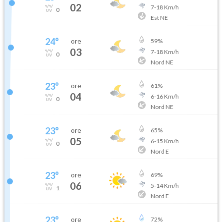
02
7
-
18
Km/h
0
Est NE
24
°
ore
59
%
03
7
-
18
Km/h
0
Nord NE
23
°
ore
61
%
04
6
-
16
Km/h
0
Nord NE
23
°
ore
65
%
05
6
-
15
Km/h
0
Nord E
23
°
ore
69
%
06
5
-
14
Km/h
1
Nord E
23
°
ore
72
%