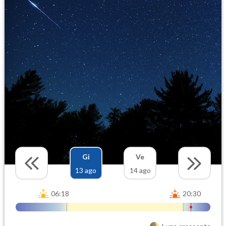
Gi
Ve
13 ago
14 ago
06:18
20:30