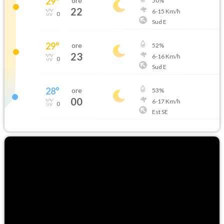
29
°
ore
50
%
22
6
-
15
Km/h
0
Sud E
29
°
ore
52
%
23
6
-
16
Km/h
0
Sud E
28
°
ore
53
%
00
6
-
17
Km/h
0
Est SE