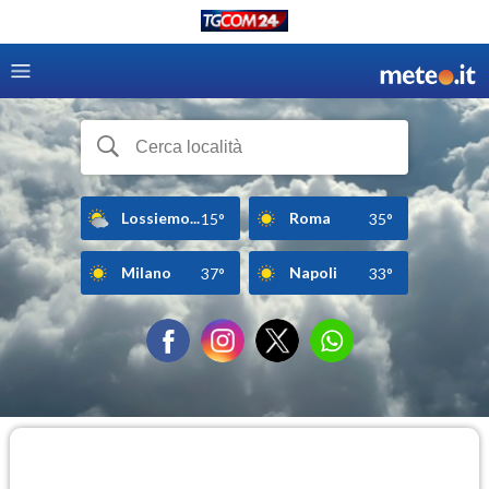
Lossiemo...
Roma
15°
35°
Milano
Napoli
37°
33°