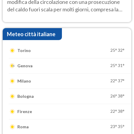
modifica della circolazione con una prosecuzione
del caldo fuori scala per molti giorni, compresa la
settimana di Ferragosto
Meteo città italiane
25°
32°
Torino
25°
31°
Genova
22°
37°
Milano
26°
38°
Bologna
22°
38°
Firenze
23°
35°
Roma