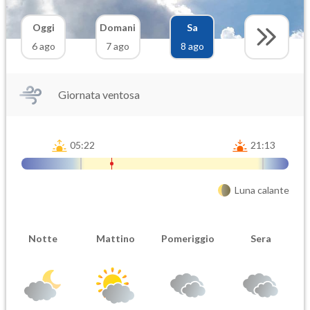
Oggi
Domani
Sa
6 ago
7 ago
8 ago
Giornata ventosa
05:22
21:13
Luna calante
Notte
Mattino
Pomeriggio
Sera