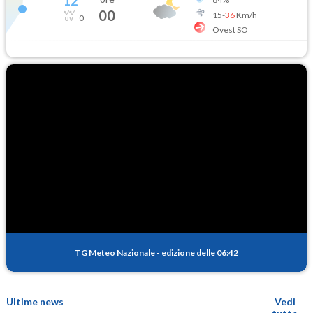
12
°
00
15
-
36
Km/h
0
Ovest SO
TG Meteo Nazionale
-
edizione delle 06:42
Ultime news
Vedi