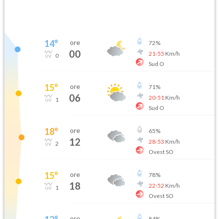
14
°
ore
72
%
00
21
-
55
Km/h
0
Sud O
15
°
ore
71
%
06
20
-
51
Km/h
1
Sud O
18
°
ore
65
%
12
28
-
53
Km/h
2
Ovest SO
15
°
ore
78
%
18
22
-
52
Km/h
1
Ovest SO
ore
84
%