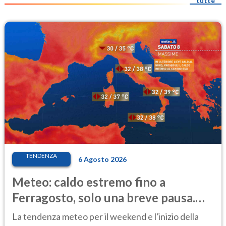
tutte
TENDENZA
6 Agosto 2026
Meteo: caldo estremo fino a
Ferragosto, solo una breve pausa.
Ecco dove
La tendenza meteo per il weekend e l'inizio della