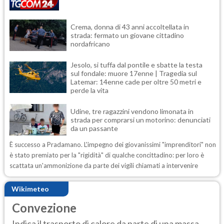
Crema, donna di 43 anni accoltellata in
strada: fermato un giovane cittadino
nordafricano
Jesolo, si tuffa dal pontile e sbatte la testa
sul fondale: muore 17enne | Tragedia sul
Latemar: 14enne cade per oltre 50 metri e
perde la vita
Udine, tre ragazzini vendono limonata in
strada per comprarsi un motorino: denunciati
da un passante
È successo a Pradamano. L'impegno dei giovanissimi "imprenditori" non
è stato premiato per la "rigidità" di qualche concittadino: per loro è
scattata un'ammonizione da parte dei vigili chiamati a intervenire
Wikimeteo
Convezione
Indica il trasporto di calore da parte di una massa