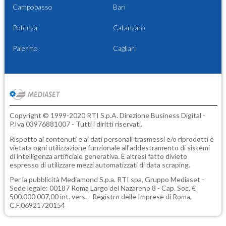
Campobasso
Bari
Potenza
Catanzaro
Palermo
Cagliari
Copyright © 1999-2020 RTI S.p.A. Direzione Business Digital -
P.Iva 03976881007 - Tutti i diritti riservati.
Rispetto ai contenuti e ai dati personali trasmessi e/o riprodotti è
vietata ogni utilizzazione funzionale all'addestramento di sistemi
di intelligenza artificiale generativa. È altresì fatto divieto
espresso di utilizzare mezzi automatizzati di data scraping.
Per la pubblicità
Mediamond S.p.a.
RTI spa, Gruppo Mediaset -
Sede legale: 00187 Roma Largo del Nazareno 8 - Cap. Soc. €
500.000.007,00 int. vers. - Registro delle Imprese di Roma,
C.F.06921720154