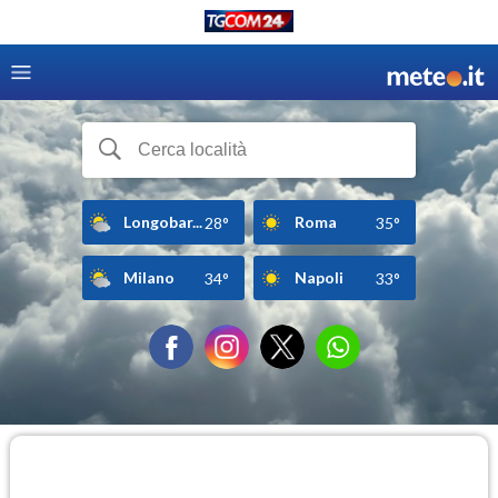
Longobar...
Roma
28°
35°
Milano
Napoli
34°
33°