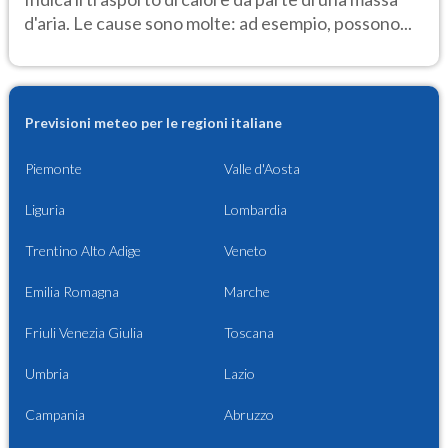
d'aria. Le cause sono molte: ad esempio, possono...
Previsioni meteo per le regioni italiane
Piemonte
Valle d'Aosta
Liguria
Lombardia
Trentino Alto Adige
Veneto
Emilia Romagna
Marche
Friuli Venezia Giulia
Toscana
Umbria
Lazio
Campania
Abruzzo