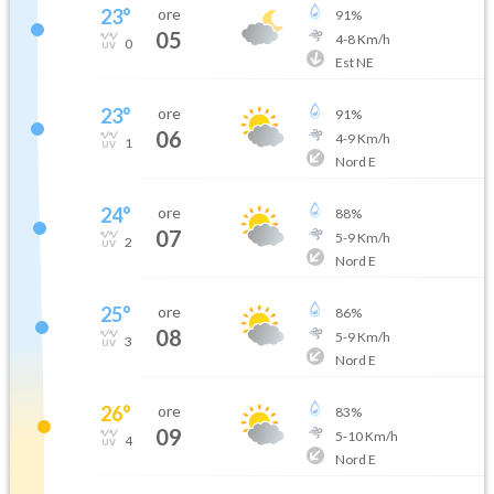
23
°
ore
91
%
05
4
-
8
Km/h
0
Est NE
23
°
ore
91
%
06
4
-
9
Km/h
1
Nord E
24
°
ore
88
%
07
5
-
9
Km/h
2
Nord E
25
°
ore
86
%
08
5
-
9
Km/h
3
Nord E
26
°
ore
83
%
09
5
-
10
Km/h
4
Nord E