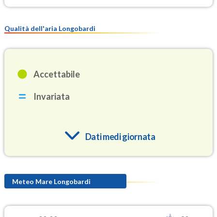
Qualità dell'aria Longobardi
Accettabile
Invariata
Dati medi giornata
O3
94.7
(Ozono)
Meteo Mare Longobardi
NO2
0.9
(Diossido di azoto)