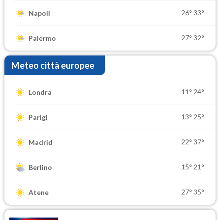
26°
33°
Napoli
27°
32°
Palermo
Meteo città europee
11°
24°
Londra
13°
25°
Parigi
22°
37°
Madrid
15°
21°
Berlino
27°
35°
Atene