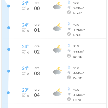
24
°
ore
92
%
00
5
-
9
Km/h
0
Nord E
24
°
ore
92
%
01
4
-
9
Km/h
0
Nord E
24
°
ore
91
%
02
4
-
8
Km/h
0
Est NE
24
°
ore
91
%
03
4
-
8
Km/h
0
Est NE
23
°
ore
91
%
04
4
-
8
Km/h
0
Est NE