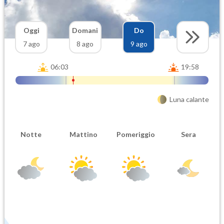
Oggi
Domani
Do
7 ago
8 ago
9 ago
06:03
19:58
Luna calante
Notte
Mattino
Pomeriggio
Sera