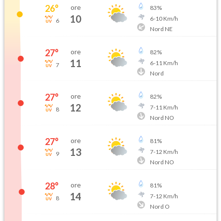
26
°
ore
83
%
10
6
-
10
Km/h
6
Nord NE
27
°
ore
82
%
11
6
-
11
Km/h
7
Nord
27
°
ore
82
%
12
7
-
11
Km/h
8
Nord NO
27
°
ore
81
%
13
7
-
12
Km/h
9
Nord NO
28
°
ore
81
%
14
7
-
12
Km/h
8
Nord O