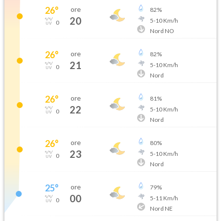
26
°
ore
82
%
20
5
-
10
Km/h
0
Nord NO
26
°
ore
82
%
21
5
-
10
Km/h
0
Nord
26
°
ore
81
%
22
5
-
10
Km/h
0
Nord
26
°
ore
80
%
23
5
-
10
Km/h
0
Nord
25
°
ore
79
%
00
5
-
11
Km/h
0
Nord NE