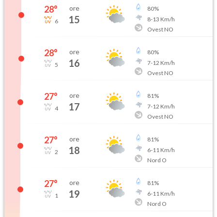
28
°
ore
80
%
15
8
-
13
Km/h
6
Ovest NO
28
°
ore
80
%
16
7
-
12
Km/h
5
Ovest NO
27
°
ore
81
%
17
7
-
12
Km/h
4
Ovest NO
27
°
ore
81
%
18
6
-
11
Km/h
2
Nord O
27
°
ore
81
%
19
6
-
11
Km/h
1
Nord O