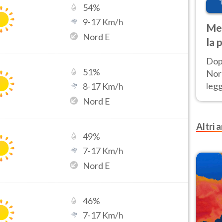
54
%
9
-
17
Km/h
Met
Nord E
la 
Dop
51
%
Nord
leg
8
-
17
Km/h
nuov
Nord E
afr
Altri a
49
%
7
-
17
Km/h
Nord E
46
%
7
-
17
Km/h