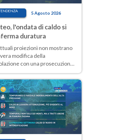
TENDENZA
5 Agosto 2026
eo, l'ondata di caldo si
ferma duratura
ttuali proiezioni non mostrano
vera modifica della
colazione con una prosecuzione
caldo fuori scala per molti
ni, compresa la settimana di
ragosto