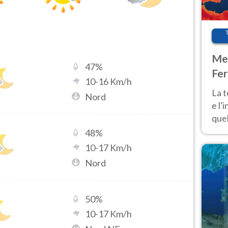
Met
47
%
Fer
10
-
16
Km/h
pau
La 
Nord
e l'
quel
Fer
48
%
tem
10
-
17
Km/h
Nord
50
%
10
-
17
Km/h