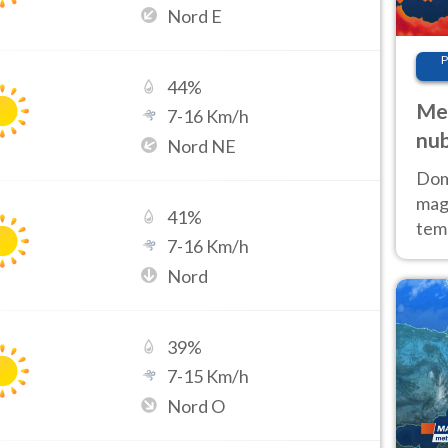
Nord E
P
44
%
Met
7
-
16
Km/h
nub
Nord NE
Sud
Doma
magg
41
%
temp
7
-
16
Km/h
sem
Nord
prev
39
%
7
-
15
Km/h
Nord O