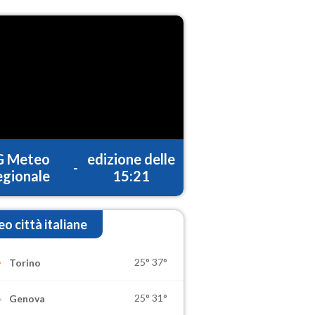
G Meteo
edizione delle
-
gionale
15:21
o città italiane
25°
37°
Torino
25°
31°
Genova