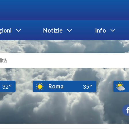
ioni
Notizie
Info
Roma
32°
35°