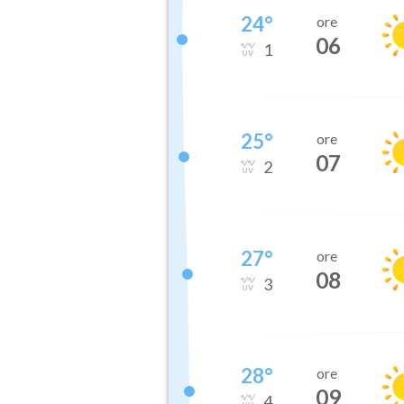
24
°
ore
06
1
25
°
ore
07
2
27
°
ore
08
3
28
°
ore
09
4