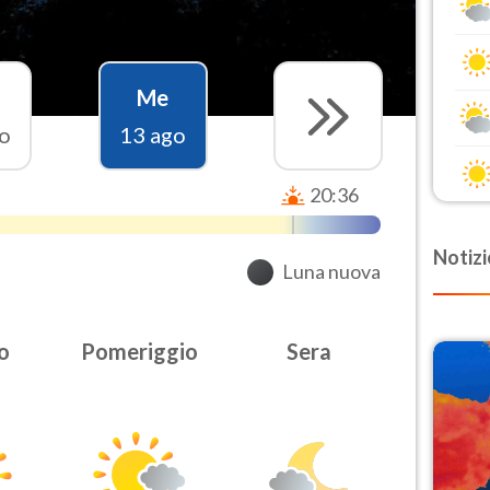
Me
o
13 ago
20:36
Notizi
Luna nuova
o
Pomeriggio
Sera