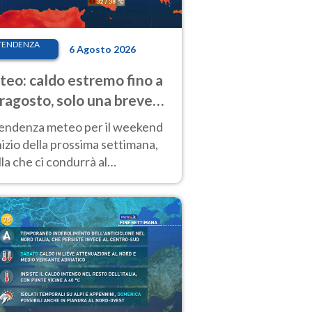
TENDENZA
6 Agosto 2026
eo: caldo estremo fino a
ragosto, solo una breve
sa. Ecco dove
tendenza meteo per il weekend
inizio della prossima settimana,
la che ci condurrà al
ragosto, vede ancora
perature molto elevate