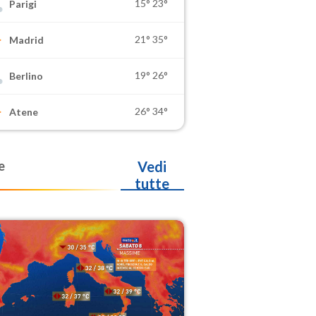
15°
23°
Parigi
21°
35°
Madrid
19°
26°
Berlino
26°
34°
Atene
e
Vedi
tutte