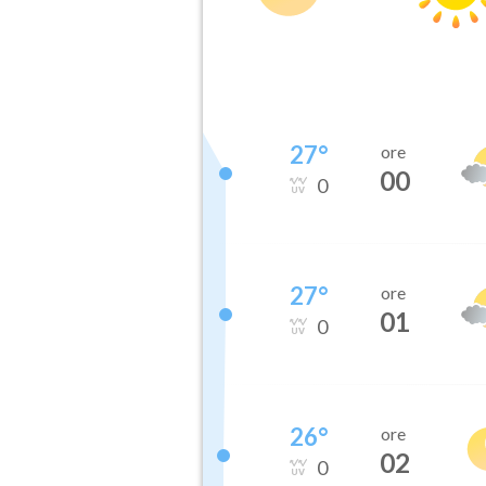
27
°
ore
00
0
27
°
ore
01
0
26
°
ore
02
0