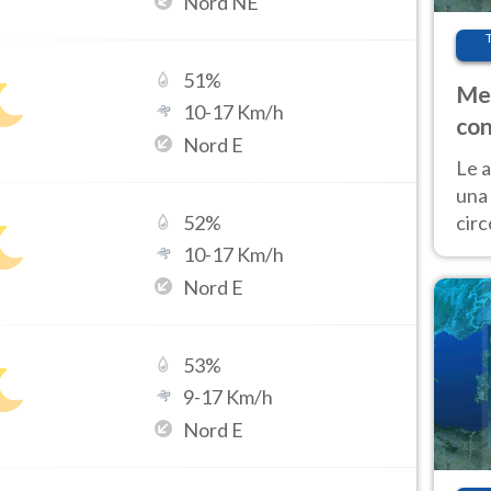
Nord NE
51
%
Met
10
-
17
Km/h
con
Nord E
Le a
una 
cir
52
%
del 
10
-
17
Km/h
gior
Nord E
Fer
53
%
9
-
17
Km/h
Nord E