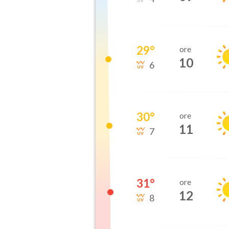
29
°
ore
10
6
30
°
ore
11
7
31
°
ore
12
8