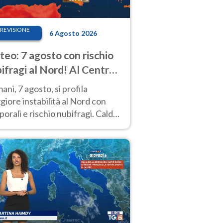
REVISIONE
6 Agosto 2026
eo: 7 agosto con rischio
ifragi al Nord! Al Centro-
 caldo estremo
ni, 7 agosto, si profila
iore instabilità al Nord con
orali e rischio nubifragi. Caldo
pre estremo al Centro-Sud. Le
isioni.