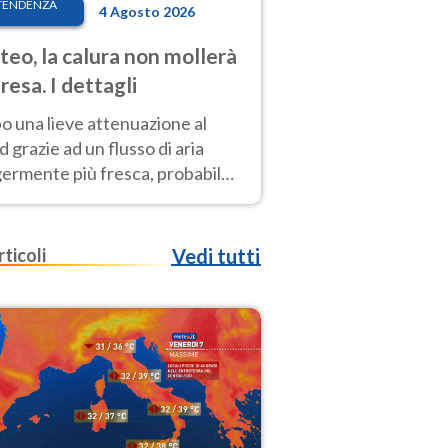
TENDENZA
4 Agosto 2026
eo, la calura non mollerà
presa. I dettagli
o una lieve attenuazione al
 grazie ad un flusso di aria
germente più fresca, probabile
o rinforzo dell’anticiclone
icano entro Ferragosto
rticoli
Vedi tutti