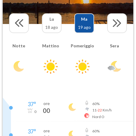
Lu
Ma
18 ago
19 ago
Notte
Mattino
Pomeriggio
Sera
37
°
ore
60
%
00
11
-
22
Km/h
0
Nord O
37
°
ore
60
%