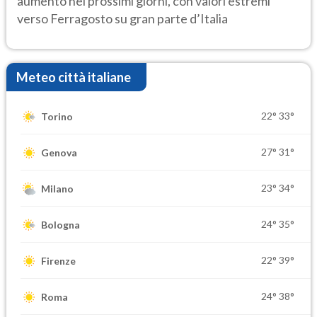
aumento nei prossimi giorni, con valori estremi
verso Ferragosto su gran parte d’Italia
Meteo città italiane
22°
33°
Torino
27°
31°
Genova
23°
34°
Milano
24°
35°
Bologna
22°
39°
Firenze
24°
38°
Roma