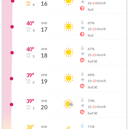
16
16
-
24
Km/h
6
Sud
40
°
ore
65
%
17
15
-
23
Km/h
4
Sud
40
°
ore
67
%
18
15
-
23
Km/h
3
Sud SE
39
°
ore
68
%
19
15
-
23
Km/h
2
Sud SE
39
°
ore
70
%
20
15
-
23
Km/h
1
Sud SE
38
°
ore
71
%