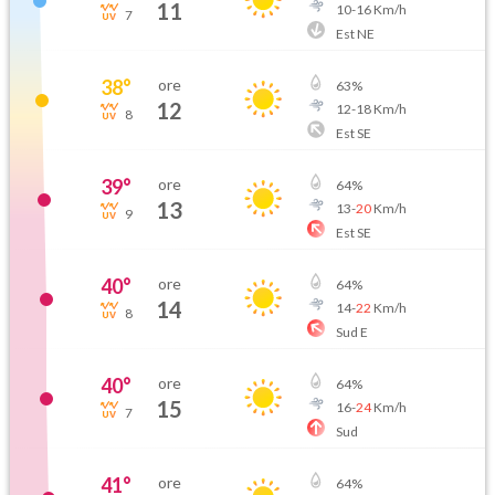
11
10
-
16
Km/h
7
Est NE
38
°
ore
63
%
12
12
-
18
Km/h
8
Est SE
39
°
ore
64
%
13
13
-
20
Km/h
9
Est SE
40
°
ore
64
%
14
14
-
22
Km/h
8
Sud E
40
°
ore
64
%
15
16
-
24
Km/h
7
Sud
41
°
ore
64
%