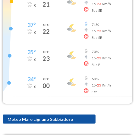
21
15
-
23
Km/h
0
Sud SE
37
°
ore
71
%
22
15
-
23
Km/h
0
Sud SE
35
°
ore
70
%
23
15
-
23
Km/h
0
Sud E
34
°
ore
68
%
00
15
-
23
Km/h
0
Est
Meteo Mare Lignano Sabbiadoro