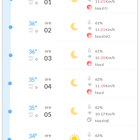
01
11
-
21
Km/h
0
Nord O
36
°
ore
61
%
02
11
-
21
Km/h
0
Nord NO
36
°
ore
61
%
03
12
-
20
Km/h
0
Nord
35
°
ore
62
%
04
11
-
19
Km/h
0
Nord
35
°
ore
62
%
05
10
-
17
Km/h
0
Nord NE
34
°
ore
63
%