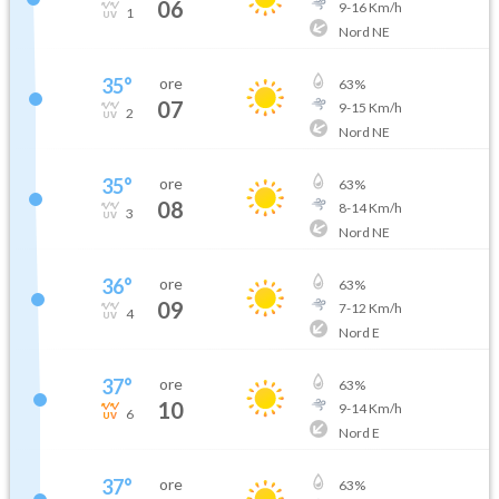
06
9
-
16
Km/h
1
Nord NE
35
°
ore
63
%
07
9
-
15
Km/h
2
Nord NE
35
°
ore
63
%
08
8
-
14
Km/h
3
Nord NE
36
°
ore
63
%
09
7
-
12
Km/h
4
Nord E
37
°
ore
63
%
10
9
-
14
Km/h
6
Nord E
37
°
ore
63
%