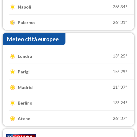
26°
34°
Napoli
26°
31°
Palermo
Meteo città europee
13°
25°
Londra
15°
29°
Parigi
21°
37°
Madrid
13°
24°
Berlino
26°
37°
Atene