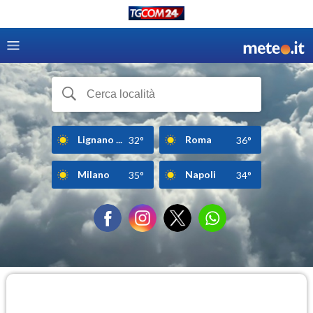
Lignano ...
Roma
32°
36°
Milano
Napoli
35°
34°