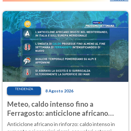
TENDENZA
8 Agosto 2026
Meteo, caldo intenso fino a
Ferragosto: anticiclone africano
ancora protagonista
Anticiclone africano in rinforzo: caldo intenso in