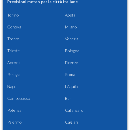
Previsioni meteo per le città italiane
Torino
Aosta
Genova
Milano
Trento
Venezia
Trieste
Bologna
Ancona
Firenze
Perugia
Roma
Napoli
L'Aquila
Campobasso
Bari
Potenza
Catanzaro
Palermo
Cagliari