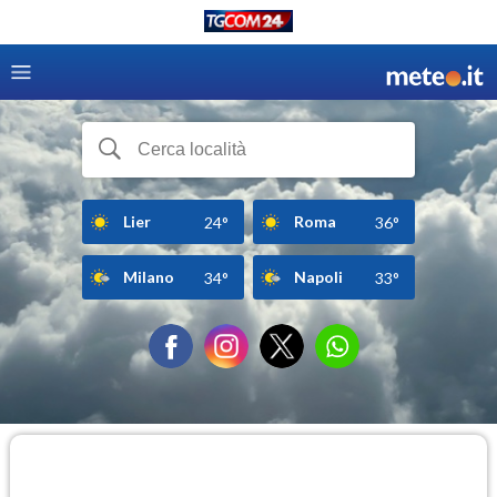
Lier
Roma
24°
36°
Milano
Napoli
34°
33°