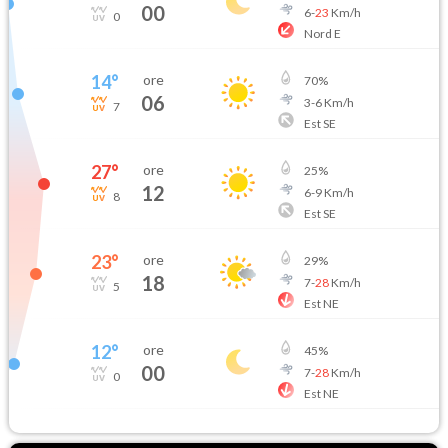
00
6
-
23
Km/h
0
Nord E
14
°
ore
70
%
06
3
-
6
Km/h
7
Est SE
27
°
ore
25
%
12
6
-
9
Km/h
8
Est SE
23
°
ore
29
%
18
7
-
28
Km/h
5
Est NE
12
°
ore
45
%
00
7
-
28
Km/h
0
Est NE