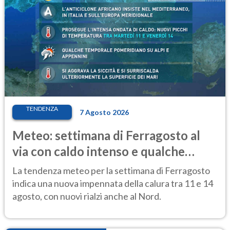
TENDENZA
7 Agosto 2026
Meteo: settimana di Ferragosto al
via con caldo intenso e qualche
temporale
La tendenza meteo per la settimana di Ferragosto
indica una nuova impennata della calura tra 11 e 14
agosto, con nuovi rialzi anche al Nord.