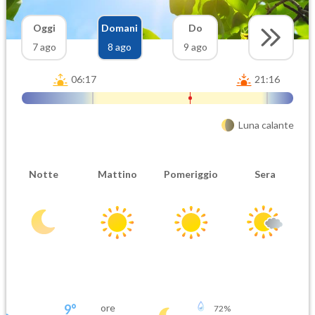
Oggi
Domani
Do
7 ago
8 ago
9 ago
06:17
21:16
Luna calante
Notte
Mattino
Pomeriggio
Sera
9
°
ore
72
%