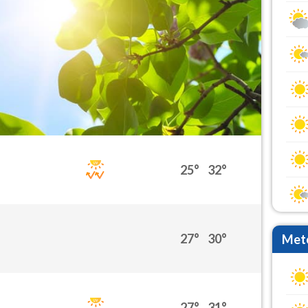
25°
32°
27°
30°
Mete
27°
31°