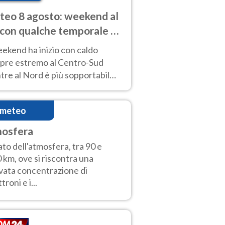
eo 8 agosto: weekend al
 con qualche temporale e
do estremo al Centro-Sud
eekend ha inizio con caldo
pre estremo al Centro-Sud
re al Nord è più sopportabile
 a domenica 9. Temporali di
re sui rilievi.
imeteo
nosfera
ato dell'atmosfera, tra 90 e
 km, ove si riscontra una
vata concentrazione di
troni e i...