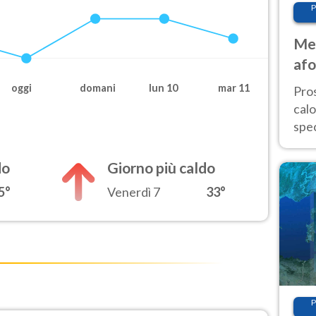
P
Met
afo
tem
oggi
domani
lun 10
mar 11
Pro
cal
spec
Sud.
are
do
Giorno più caldo
5°
Venerdì 7
33°
P