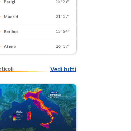
15°
29°
Parigi
21°
37°
Madrid
13°
24°
Berlino
26°
37°
Atene
rticoli
Vedi tutti