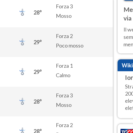
Forza 3
Met
28°
Mosso
via
cal
Il w
Forza 2
sem
29°
ment
Poco mosso
fino
calo
Wik
Forza 1
29°
Calmo
Io
Str
200
Forza 3
ele
28°
Mosso
elet
Forza 2
28°