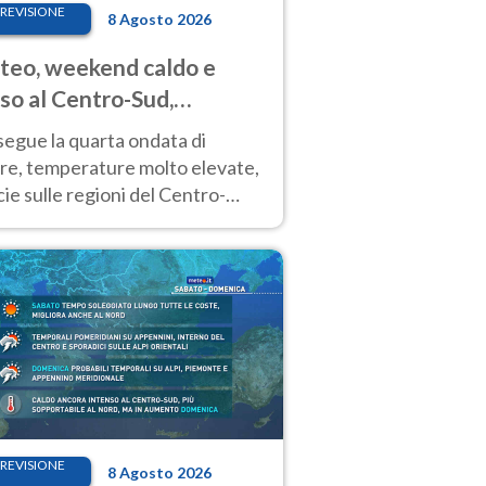
REVISIONE
8 Agosto 2026
eo, weekend caldo e
so al Centro-Sud,
porali sui rilievi
segue la quarta ondata di
ore, temperature molto elevate,
ie sulle regioni del Centro-
 Nuovi temporali di calore sulle
e montuose
REVISIONE
8 Agosto 2026