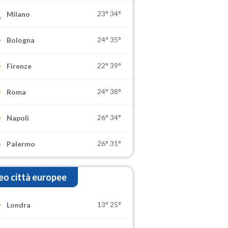
23°
34°
Milano
24°
35°
Bologna
22°
39°
Firenze
24°
38°
Roma
26°
34°
Napoli
26°
31°
Palermo
o città europee
13°
25°
Londra