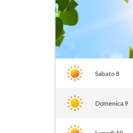
Sabato 8
Domenica 9
Lunedì 10