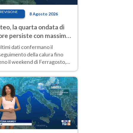
REVISIONE
8 Agosto 2026
eo, la quarta ondata di
ore persiste con massime
pre molto elevate
ultimi dati confermano il
eguimento della calura fino
eno il weekend di Ferragosto,
 tendenza a una nuova
nsificazione prossima
timana