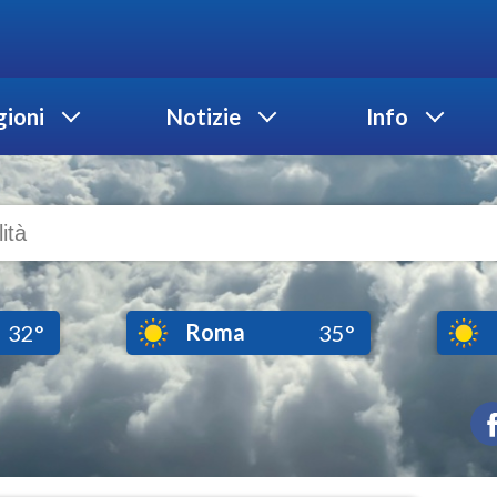
ioni
Notizie
Info
Roma
32°
35°