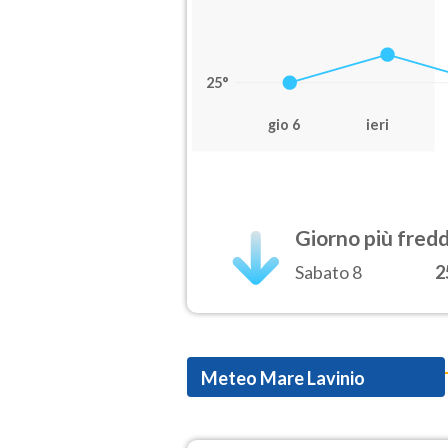
25°
gio 6
ieri
Giorno più fred
Sabato 8
2
Meteo Mare Lavinio