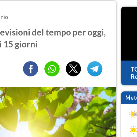
inio
evisioni del tempo per oggi,
 15 giorni
T
Re
Mete