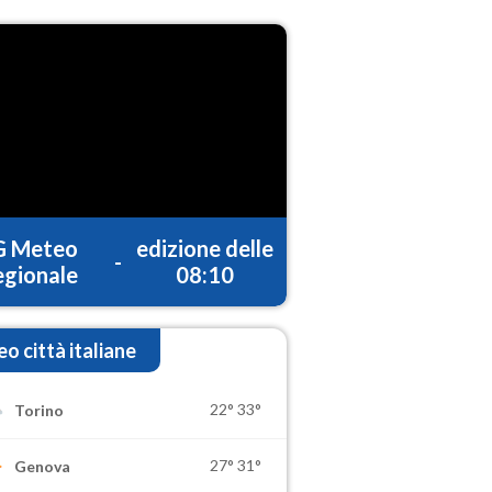
G Meteo
edizione delle
-
gionale
08:10
o città italiane
22°
33°
Torino
27°
31°
Genova