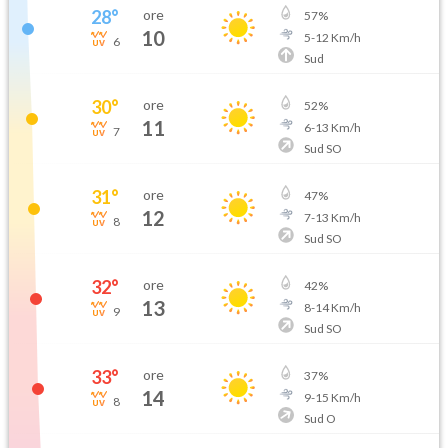
28
°
ore
57
%
10
5
-
12
Km/h
6
Sud
30
°
ore
52
%
11
6
-
13
Km/h
7
Sud SO
31
°
ore
47
%
12
7
-
13
Km/h
8
Sud SO
32
°
ore
42
%
13
8
-
14
Km/h
9
Sud SO
33
°
ore
37
%
14
9
-
15
Km/h
8
Sud O