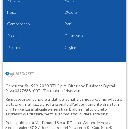
Perugia
Roma
Napoli
L'Aquila
Campobasso
Bari
Potenza
Catanzaro
Palermo
Cagliari
Copyright © 1999-2020 RTI S.p.A. Direzione Business Digital -
P.Iva 03976881007 - Tutti i diritti riservati.
Rispetto ai contenuti e ai dati personali trasmessi e/o riprodotti è
vietata ogni utilizzazione funzionale all'addestramento di sistemi
di intelligenza artificiale generativa. È altresì fatto divieto
espresso di utilizzare mezzi automatizzati di data scraping.
Per la pubblicità
Mediamond S.p.a.
RTI spa, Gruppo Mediaset -
Sede legale: 00187 Roma Largo del Nazareno 8 - Cap. Soc. €