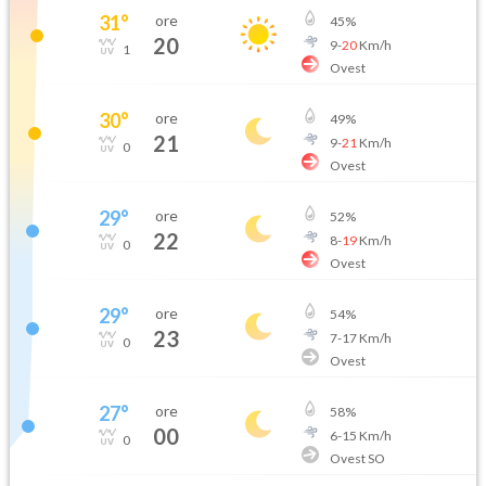
31
°
ore
45
%
20
9
-
20
Km/h
1
Ovest
30
°
ore
49
%
21
9
-
21
Km/h
0
Ovest
29
°
ore
52
%
22
8
-
19
Km/h
0
Ovest
29
°
ore
54
%
23
7
-
17
Km/h
0
Ovest
27
°
ore
58
%
00
6
-
15
Km/h
0
Ovest SO