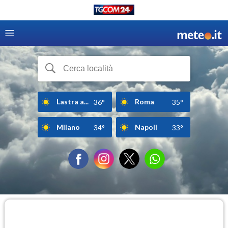
Lastra a...
Roma
36°
35°
Milano
Napoli
34°
33°