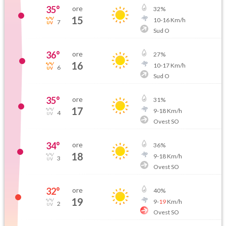
35
°
ore
32
%
15
10
-
16
Km/h
7
Sud O
36
°
ore
27
%
16
10
-
17
Km/h
6
Sud O
35
°
ore
31
%
17
9
-
18
Km/h
4
Ovest SO
34
°
ore
36
%
18
9
-
18
Km/h
3
Ovest SO
32
°
ore
40
%
19
9
-
19
Km/h
2
Ovest SO