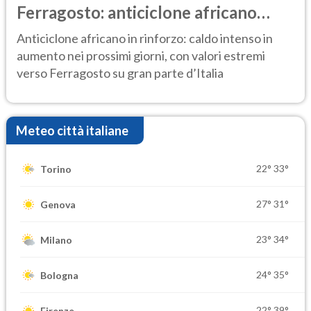
Ferragosto: anticiclone africano
ancora protagonista
Anticiclone africano in rinforzo: caldo intenso in
aumento nei prossimi giorni, con valori estremi
verso Ferragosto su gran parte d’Italia
Meteo città italiane
22°
33°
Torino
27°
31°
Genova
23°
34°
Milano
24°
35°
Bologna
22°
39°
Firenze