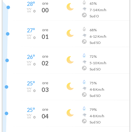
28
°
ore
65
%
00
7
-
14
Km/h
0
Sud O
27
°
ore
68
%
01
6
-
12
Km/h
0
Sud SO
26
°
ore
72
%
02
5
-
10
Km/h
0
Sud SO
25
°
ore
75
%
03
4
-
8
Km/h
0
Sud SO
25
°
ore
79
%
04
4
-
8
Km/h
0
Sud SO