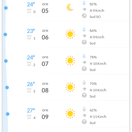
24
°
ore
82
%
05
4
-
9
Km/h
0
Sud SO
23
°
ore
86
%
06
4
-
9
Km/h
1
Sud
24
°
ore
78
%
07
4
-
10
Km/h
2
Sud
26
°
ore
70
%
08
4
-
10
Km/h
3
Sud
27
°
ore
62
%
09
4
-
11
Km/h
4
Sud