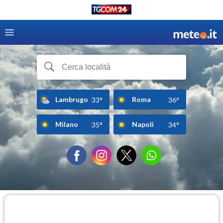
Lambrugo
Roma
33°
36°
Milano
Napoli
35°
34°