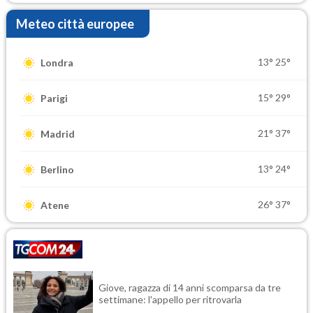
Meteo città europee
13°
25°
Londra
15°
29°
Parigi
21°
37°
Madrid
13°
24°
Berlino
26°
37°
Atene
Giove, ragazza di 14 anni scomparsa da tre
settimane: l'appello per ritrovarla