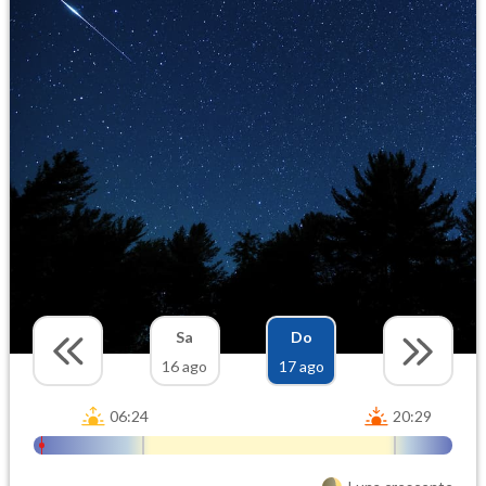
Sa
Do
16 ago
17 ago
06:24
20:29