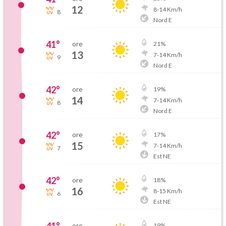
12
8
-
14
Km/h
8
Nord E
41
°
ore
21
%
13
7
-
14
Km/h
9
Nord E
42
°
ore
19
%
14
7
-
14
Km/h
8
Nord E
42
°
ore
17
%
15
7
-
14
Km/h
7
Est NE
42
°
ore
18
%
16
8
-
15
Km/h
6
Est NE
ore
19
%