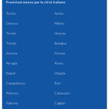
Previsioni meteo per le città italiane
Torino
Aosta
Genova
Milano
Trento
Venezia
Trieste
Bologna
Ancona
Firenze
Perugia
Roma
Napoli
L'Aquila
Campobasso
Bari
Potenza
Catanzaro
Palermo
Cagliari