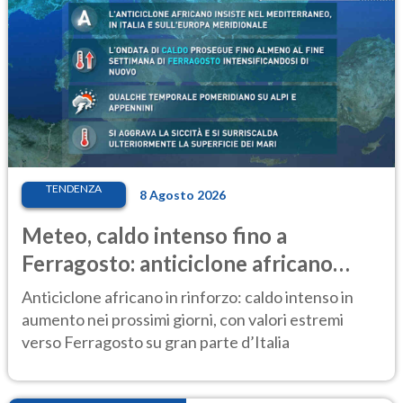
TENDENZA
8 Agosto 2026
Meteo, caldo intenso fino a
Ferragosto: anticiclone africano
ancora protagonista
Anticiclone africano in rinforzo: caldo intenso in
aumento nei prossimi giorni, con valori estremi
verso Ferragosto su gran parte d’Italia