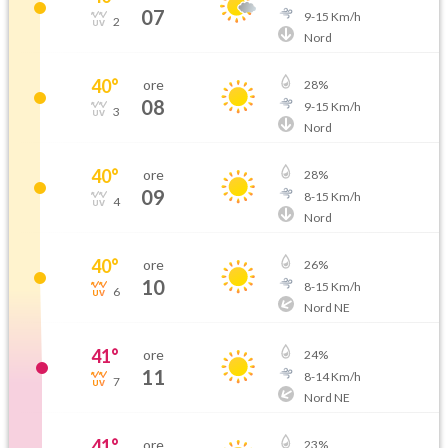
07
9
-
15
Km/h
2
Nord
40
°
ore
28
%
08
9
-
15
Km/h
3
Nord
40
°
ore
28
%
09
8
-
15
Km/h
4
Nord
40
°
ore
26
%
10
8
-
15
Km/h
6
Nord NE
41
°
ore
24
%
11
8
-
14
Km/h
7
Nord NE
41
°
ore
23
%