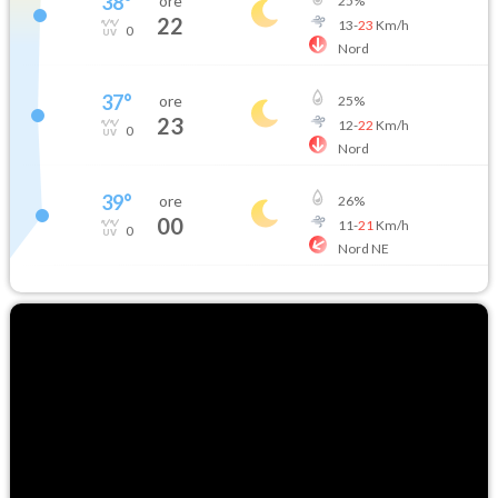
38
°
ore
25
%
22
13
-
23
Km/h
0
Nord
37
°
ore
25
%
23
12
-
22
Km/h
0
Nord
39
°
ore
26
%
00
11
-
21
Km/h
0
Nord NE