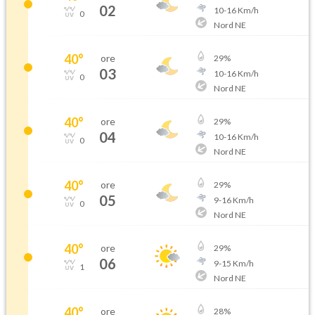
02
10
-
16
Km/h
0
Nord NE
40
°
ore
29
%
03
10
-
16
Km/h
0
Nord NE
40
°
ore
29
%
04
10
-
16
Km/h
0
Nord NE
40
°
ore
29
%
05
9
-
16
Km/h
0
Nord NE
40
°
ore
29
%
06
9
-
15
Km/h
1
Nord NE
40
°
ore
28
%