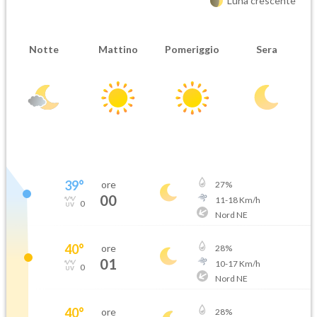
Luna crescente
Notte
Mattino
Pomeriggio
Sera
39
°
ore
27
%
00
11
-
18
Km/h
0
Nord NE
40
°
ore
28
%
01
10
-
17
Km/h
0
Nord NE
40
°
ore
28
%