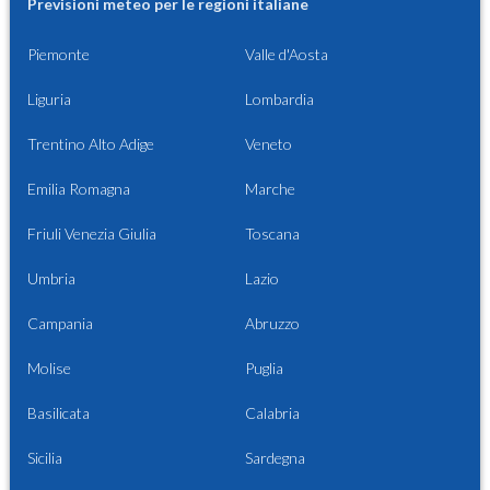
Previsioni meteo per le regioni italiane
Piemonte
Valle d'Aosta
Liguria
Lombardia
Trentino Alto Adige
Veneto
Emilia Romagna
Marche
Friuli Venezia Giulia
Toscana
Umbria
Lazio
Campania
Abruzzo
Molise
Puglia
Basilicata
Calabria
Sicilia
Sardegna