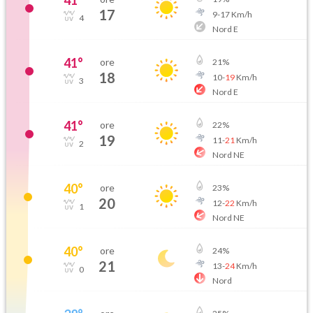
41
°
17
9
-
17
Km/h
4
Nord E
41
°
ore
21
%
18
10
-
19
Km/h
3
Nord E
41
°
ore
22
%
19
11
-
21
Km/h
2
Nord NE
40
°
ore
23
%
20
12
-
22
Km/h
1
Nord NE
40
°
ore
24
%
21
13
-
24
Km/h
0
Nord