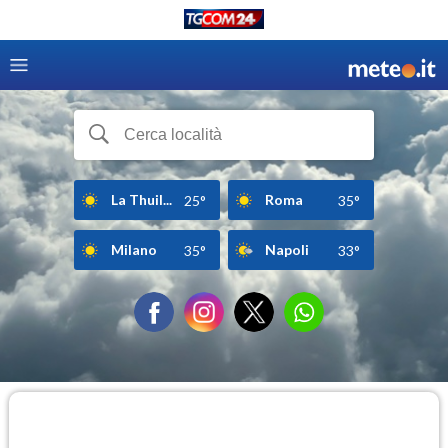
La Thuil...
Roma
25°
35°
Milano
Napoli
35°
33°