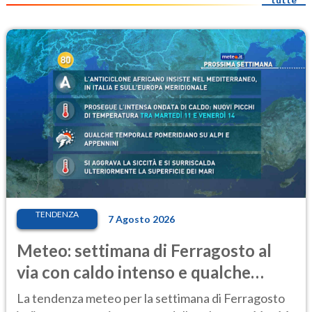
TENDENZA
7 Agosto 2026
Meteo: settimana di Ferragosto al
via con caldo intenso e qualche
temporale
La tendenza meteo per la settimana di Ferragosto