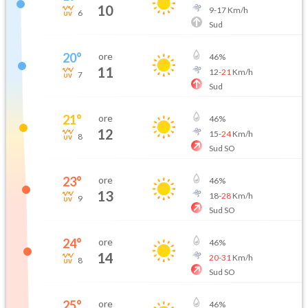
10
9
-
17
Km/h
6
Sud
20
°
ore
46
%
11
12
-
21
Km/h
7
Sud
21
°
ore
46
%
12
15
-
24
Km/h
8
Sud SO
23
°
ore
46
%
13
18
-
28
Km/h
9
Sud SO
24
°
ore
46
%
14
20
-
31
Km/h
8
Sud SO
25
°
ore
46
%