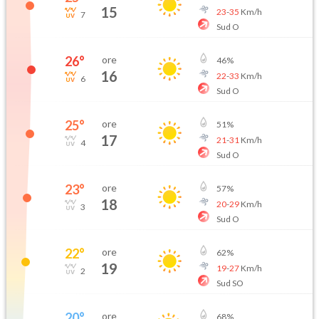
15
23
-
35
Km/h
7
Sud O
26
°
ore
46
%
16
22
-
33
Km/h
6
Sud O
25
°
ore
51
%
17
21
-
31
Km/h
4
Sud O
23
°
ore
57
%
18
20
-
29
Km/h
3
Sud O
22
°
ore
62
%
19
19
-
27
Km/h
2
Sud SO
20
°
ore
68
%