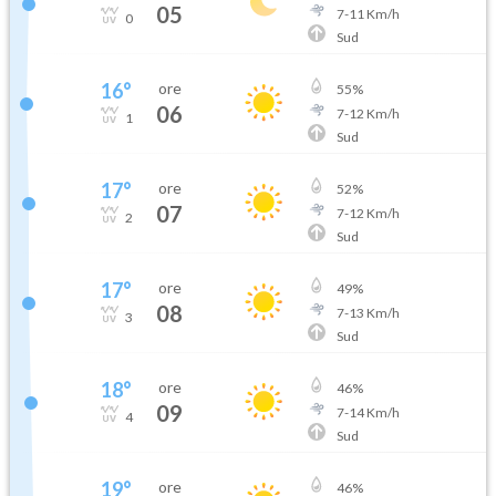
05
7
-
11
Km/h
0
Sud
16
°
ore
55
%
06
7
-
12
Km/h
1
Sud
17
°
ore
52
%
07
7
-
12
Km/h
2
Sud
17
°
ore
49
%
08
7
-
13
Km/h
3
Sud
18
°
ore
46
%
09
7
-
14
Km/h
4
Sud
19
°
ore
46
%