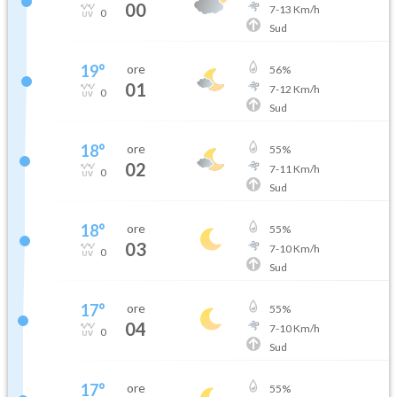
00
7
-
13
Km/h
0
Sud
19
°
ore
56
%
01
7
-
12
Km/h
0
Sud
18
°
ore
55
%
02
7
-
11
Km/h
0
Sud
18
°
ore
55
%
03
7
-
10
Km/h
0
Sud
17
°
ore
55
%
04
7
-
10
Km/h
0
Sud
17
°
ore
55
%