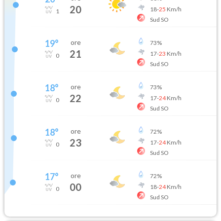
20
18
-
25
Km/h
1
Sud SO
19
°
ore
73
%
21
17
-
23
Km/h
0
Sud SO
18
°
ore
73
%
22
17
-
24
Km/h
0
Sud SO
18
°
ore
72
%
23
17
-
24
Km/h
0
Sud SO
17
°
ore
72
%
00
18
-
24
Km/h
0
Sud SO