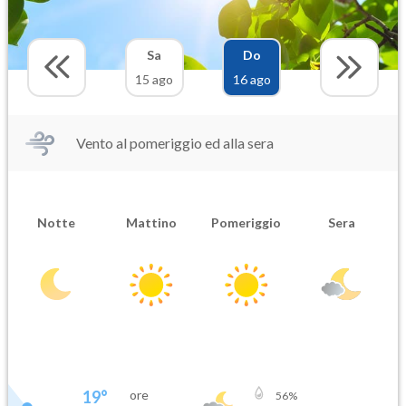
Sa
Do
15 ago
16 ago
Vento al pomeriggio ed alla sera
Notte
Mattino
Pomeriggio
Sera
19
°
ore
56
%