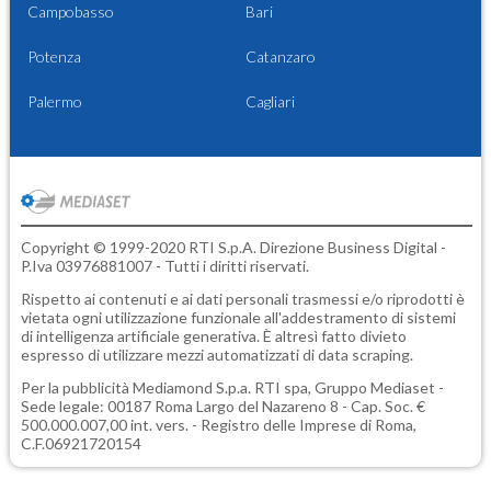
Campobasso
Bari
Potenza
Catanzaro
Palermo
Cagliari
Copyright © 1999-2020 RTI S.p.A. Direzione Business Digital -
P.Iva 03976881007 - Tutti i diritti riservati.
Rispetto ai contenuti e ai dati personali trasmessi e/o riprodotti è
vietata ogni utilizzazione funzionale all'addestramento di sistemi
di intelligenza artificiale generativa. È altresì fatto divieto
espresso di utilizzare mezzi automatizzati di data scraping.
Per la pubblicità
Mediamond S.p.a.
RTI spa, Gruppo Mediaset -
Sede legale: 00187 Roma Largo del Nazareno 8 - Cap. Soc. €
500.000.007,00 int. vers. - Registro delle Imprese di Roma,
C.F.06921720154