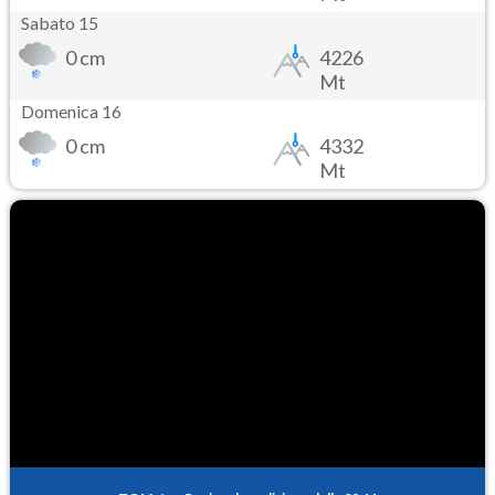
Sabato 15
0 cm
4226
Mt
Domenica 16
0 cm
4332
Mt