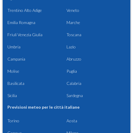
Trentino Alto Adige
Veneto
Emilia Romagna
Marche
Friuli Venezia Giulia
Toscana
Umbria
Lazio
Campania
Abruzzo
Molise
Puglia
Basilicata
Calabria
Sicilia
Sardegna
Previsioni meteo per le città italiane
Torino
Aosta
Genova
Milano