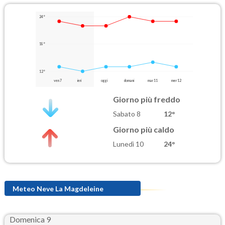
24°
18°
12°
ven 7
ieri
oggi
domani
mar 11
mer 12
Giorno più freddo
Sabato 8
12°
Giorno più caldo
Lunedì 10
24°
Meteo Neve La Magdeleine
Domenica 9