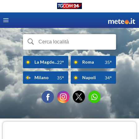
La Magde...
Roma
22°
35°
Milano
Napoli
35°
34°