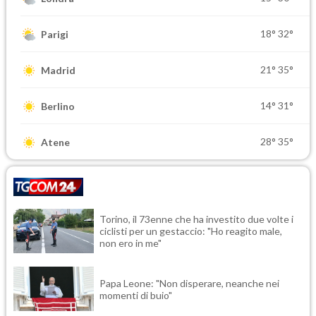
18°
32°
Parigi
21°
35°
Madrid
14°
31°
Berlino
28°
35°
Atene
Torino, il 73enne che ha investito due volte i
ciclisti per un gestaccio: "Ho reagito male,
non ero in me"
Papa Leone: "Non disperare, neanche nei
momenti di buio"