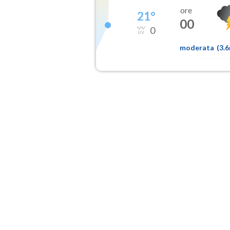
ore
21
°
00
0
moderata
(
3.