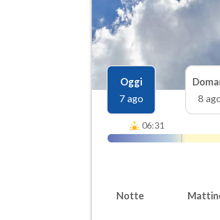
Oggi
Doma
7 ago
8 ag
06:31
Notte
Mattin