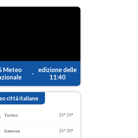
G Meteo
edizione delle
-
zionale
11:40
o città italiane
25°
33°
Torino
25°
30°
Genova