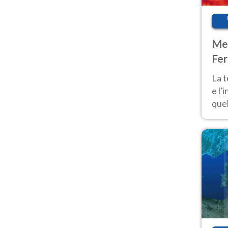
Met
Fer
pau
La 
e l'
quel
Fer
tem