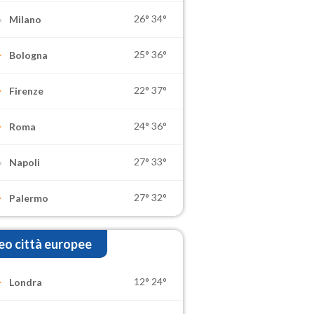
26°
34°
Milano
25°
36°
Bologna
22°
37°
Firenze
24°
36°
Roma
27°
33°
Napoli
27°
32°
Palermo
o città europee
12°
24°
Londra