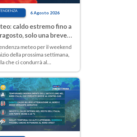
TENDENZA
6 Agosto 2026
eo: caldo estremo fino a
ragosto, solo una breve
sa. Ecco dove
tendenza meteo per il weekend
inizio della prossima settimana,
la che ci condurrà al
ragosto, vede ancora
perature molto elevate