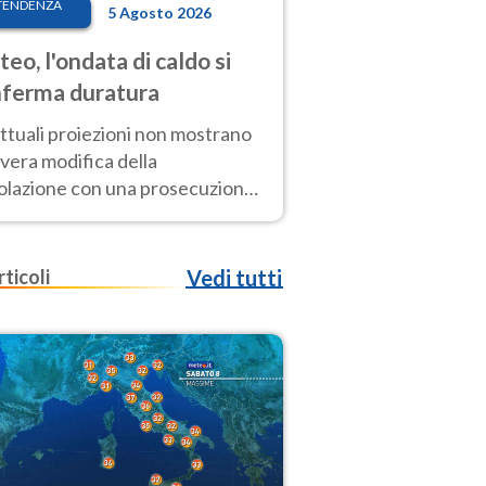
TENDENZA
5 Agosto 2026
eo, l'ondata di caldo si
ferma duratura
ttuali proiezioni non mostrano
vera modifica della
colazione con una prosecuzione
caldo fuori scala per molti
ni, compresa la settimana di
ragosto
rticoli
Vedi tutti