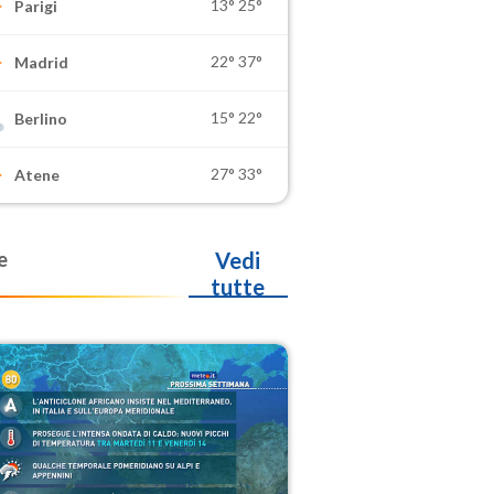
13°
25°
Parigi
22°
37°
Madrid
15°
22°
Berlino
27°
33°
Atene
e
Vedi
tutte