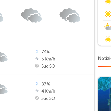
74
%
Notizi
6
Km/h
Sud SO
87
%
4
Km/h
Sud SO