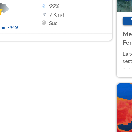
99
%
7
Km/h
Sud
6mm
-
94
%)
Met
Fer
int
La 
sett
nuov
11 e
anc