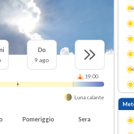
ni
Do
o
9 ago
19:00
Luna calante
Mete
o
Pomeriggio
Sera