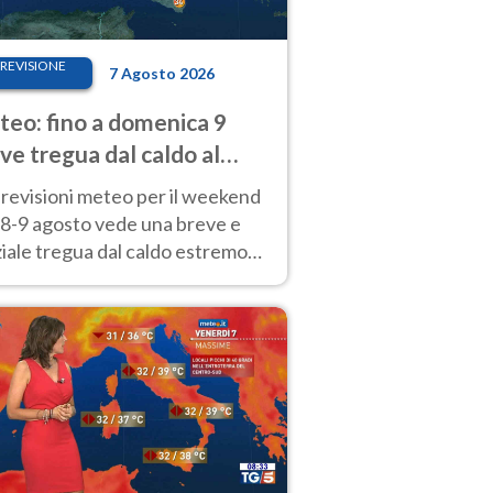
REVISIONE
7 Agosto 2026
eo: fino a domenica 9
ve tregua dal caldo al
d! Altrove calura e afa
revisioni meteo per il weekend
'8-9 agosto vede una breve e
iale tregua dal caldo estremo
Nord mentre altrove persistono
radi.