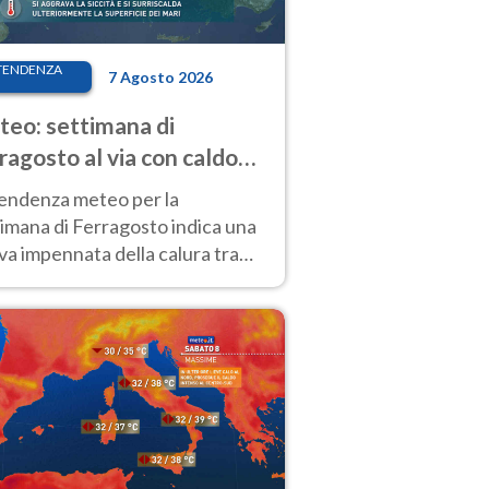
TENDENZA
7 Agosto 2026
eo: settimana di
ragosto al via con caldo
enso e qualche temporale
tendenza meteo per la
imana di Ferragosto indica una
a impennata della calura tra
 14 agosto, con nuovi rialzi
he al Nord.