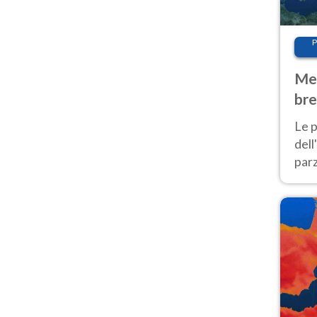
P
Met
bre
Nor
Le p
dell
parz
al 
40 g