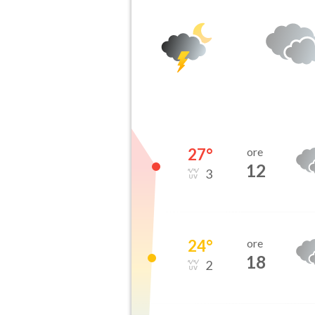
27
°
ore
12
3
24
°
ore
18
2