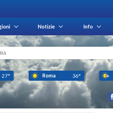
ioni
Notizie
Info
Roma
27°
36°