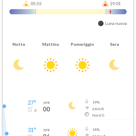
05:55
19:01
Luna nuova
Notte
Mattino
Pomeriggio
Sera
27
°
ore
19
%
00
6
Km/h
0
Nord O
31
°
ore
18
%