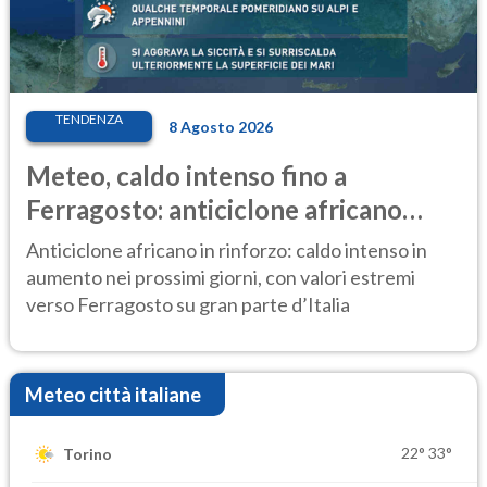
TENDENZA
8 Agosto 2026
Meteo, caldo intenso fino a
Ferragosto: anticiclone africano
ancora protagonista
Anticiclone africano in rinforzo: caldo intenso in
aumento nei prossimi giorni, con valori estremi
verso Ferragosto su gran parte d’Italia
Meteo città italiane
22°
33°
Torino