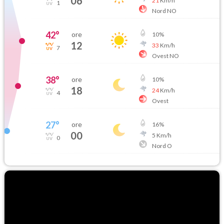
06
21
Km/h
1
Nord NO
42
°
ore
10
%
12
33
Km/h
7
Ovest NO
38
°
ore
10
%
18
24
Km/h
4
Ovest
27
°
ore
16
%
00
5
Km/h
0
Nord O