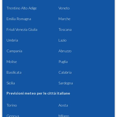
Trentino Alto Adige
Veneto
Emilia Romagna
Marche
Friuli Venezia Giulia
Toscana
Umbria
Lazio
Campania
Abruzzo
Molise
Puglia
Basilicata
Calabria
Sicilia
Sardegna
Previsioni meteo per le città italiane
Torino
Aosta
Genova
Milano