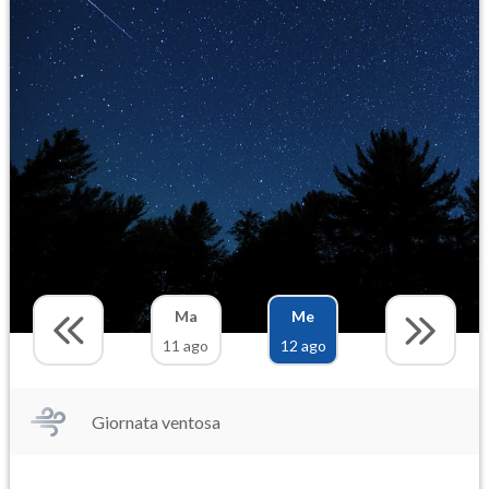
Ma
Me
11 ago
12 ago
Giornata ventosa