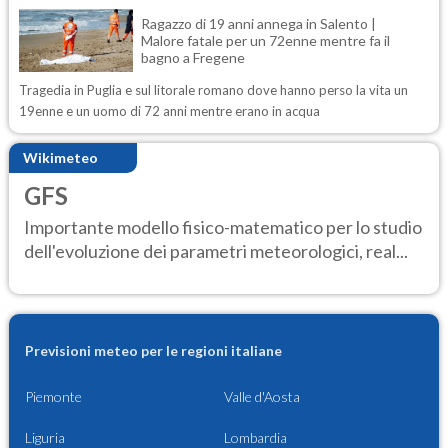
Ragazzo di 19 anni annega in Salento |
Malore fatale per un 72enne mentre fa il
bagno a Fregene
Tragedia in Puglia e sul litorale romano dove hanno perso la vita un
19enne e un uomo di 72 anni mentre erano in acqua
Wikimeteo
GFS
Importante modello fisico-matematico per lo studio
dell'evoluzione dei parametri meteorologici, real...
Previsioni meteo per le regioni italiane
Piemonte
Valle d'Aosta
Liguria
Lombardia