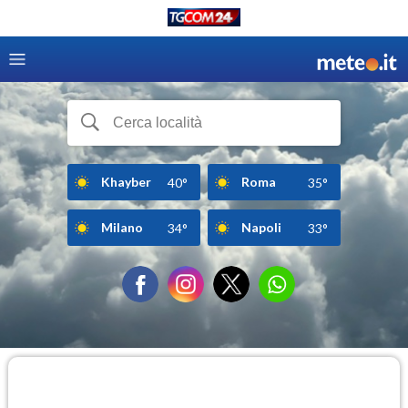
Khayber
Roma
40°
35°
Milano
Napoli
34°
33°