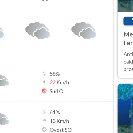
Met
Fer
afr
Anti
pro
cald
pros
58
%
ver
22
Km/h
d’It
Sud O
61
%
13
Km/h
Ovest SO