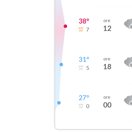
38
°
ore
12
7
31
°
ore
18
5
27
°
ore
00
0