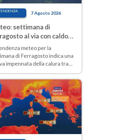
TENDENZA
7 Agosto 2026
eo: settimana di
ragosto al via con caldo
enso e qualche temporale
tendenza meteo per la
imana di Ferragosto indica una
a impennata della calura tra
 14 agosto, con nuovi rialzi
he al Nord.