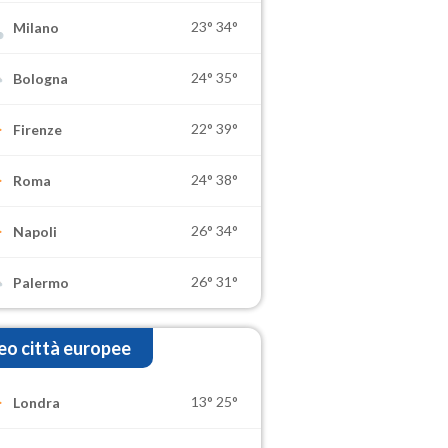
23°
34°
Milano
24°
35°
Bologna
22°
39°
Firenze
24°
38°
Roma
26°
34°
Napoli
26°
31°
Palermo
o città europee
13°
25°
Londra