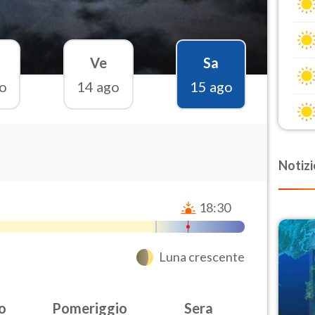
Ve
Sa
o
14 ago
15 ago
Notizi
18:30
Luna crescente
o
Pomeriggio
Sera