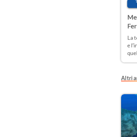
Met
Fer
pau
La 
e l'
quel
Fer
tem
Altri a