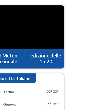
G Meteo
edizione delle
-
zionale
15:20
o città italiane
22°
33°
Torino
27°
31°
Genova