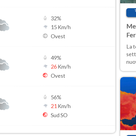
32
%
Met
15
Km/h
Fer
Ovest
int
La 
sett
49
%
nuov
26
Km/h
11 e
Ovest
anc
56
%
21
Km/h
Sud SO