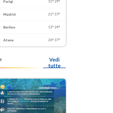
15°
29°
Parigi
21°
37°
Madrid
13°
24°
Berlino
26°
37°
Atene
e
Vedi
tutte