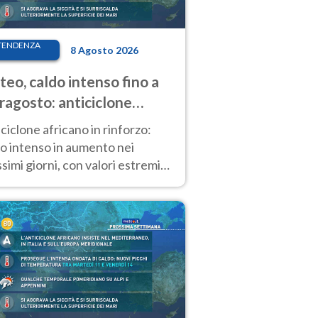
TENDENZA
8 Agosto 2026
eo, caldo intenso fino a
ragosto: anticiclone
icano ancora
ciclone africano in rinforzo:
tagonista
o intenso in aumento nei
simi giorni, con valori estremi
so Ferragosto su gran parte
alia