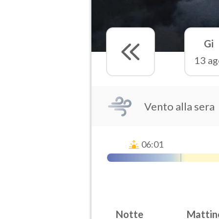
Gi
13 ag
Vento alla sera
06:01
Notte
Mattin