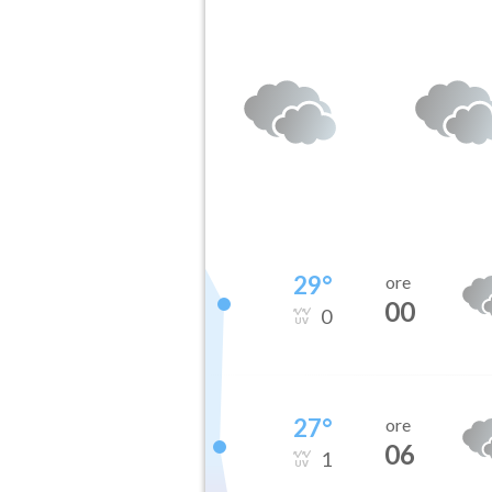
29
°
ore
00
0
27
°
ore
06
1