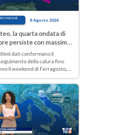
REVISIONE
8 Agosto 2026
eo, la quarta ondata di
ore persiste con massime
pre molto elevate
ultimi dati confermano il
eguimento della calura fino
eno il weekend di Ferragosto,
 tendenza a una nuova
nsificazione prossima
timana