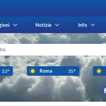
ioni
Notizie
Info
Roma
33°
35°