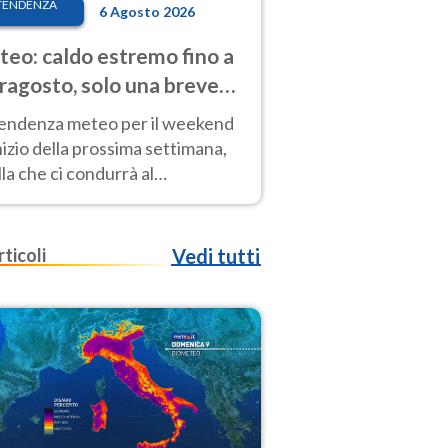
TENDENZA
6 Agosto 2026
eo: caldo estremo fino a
ragosto, solo una breve
sa. Ecco dove
tendenza meteo per il weekend
inizio della prossima settimana,
la che ci condurrà al
ragosto, vede ancora
perature molto elevate
rticoli
Vedi tutti