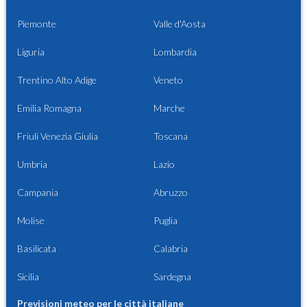
Piemonte
Valle d'Aosta
Liguria
Lombardia
Trentino Alto Adige
Veneto
Emilia Romagna
Marche
Friuli Venezia Giulia
Toscana
Umbria
Lazio
Campania
Abruzzo
Molise
Puglia
Basilicata
Calabria
Sicilia
Sardegna
Previsioni meteo per le città italiane