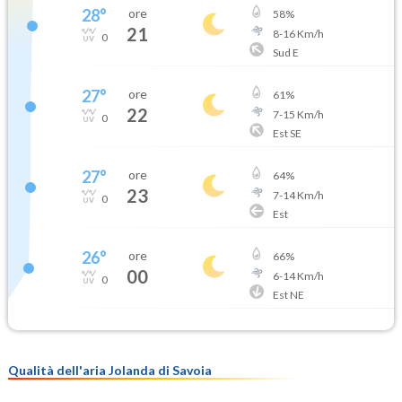
28
°
ore
58
%
21
8
-
16
Km/h
0
Sud E
27
°
ore
61
%
22
7
-
15
Km/h
0
Est SE
27
°
ore
64
%
23
7
-
14
Km/h
0
Est
26
°
ore
66
%
00
6
-
14
Km/h
0
Est NE
Qualità dell'aria Jolanda di Savoia