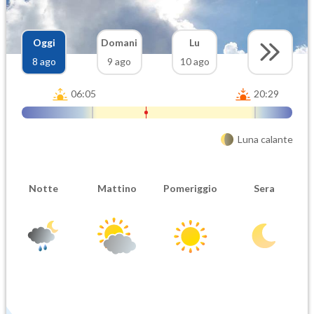
Oggi
Domani
Lu
8 ago
9 ago
10 ago
06:05
20:29
Luna calante
Notte
Mattino
Pomeriggio
Sera