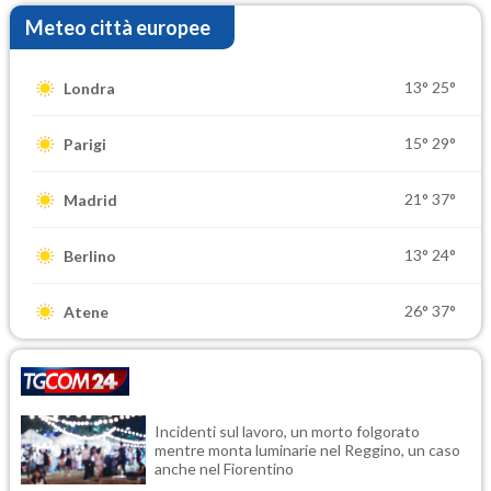
Meteo città europee
13°
25°
Londra
15°
29°
Parigi
21°
37°
Madrid
13°
24°
Berlino
26°
37°
Atene
Incidenti sul lavoro, un morto folgorato
mentre monta luminarie nel Reggino, un caso
anche nel Fiorentino