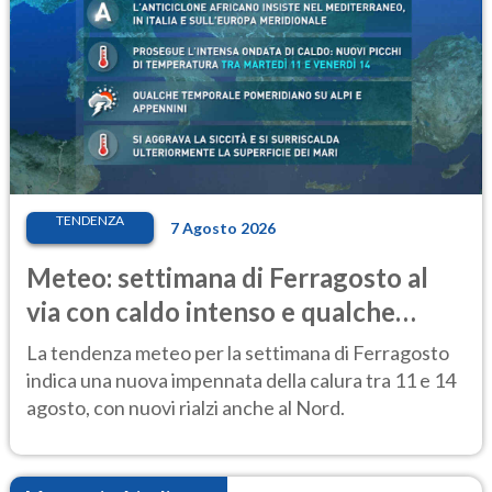
TENDENZA
7 Agosto 2026
Meteo: settimana di Ferragosto al
via con caldo intenso e qualche
temporale
La tendenza meteo per la settimana di Ferragosto
indica una nuova impennata della calura tra 11 e 14
agosto, con nuovi rialzi anche al Nord.