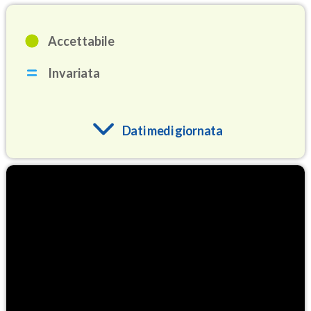
Accettabile
Invariata
Dati medi giornata
O3
95.2
(Ozono)
NO2
3.0
(Diossido di azoto)
SO2
0.7
(Anidride solforosa)