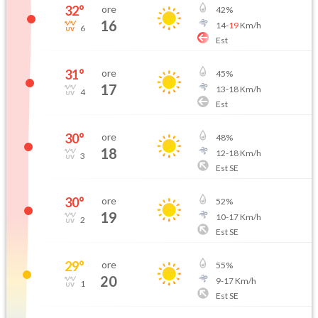
32
°
ore
42
%
16
14
-
19
Km/h
6
Est
31
°
ore
45
%
17
13
-
18
Km/h
4
Est
30
°
ore
48
%
18
12
-
18
Km/h
3
Est SE
30
°
ore
52
%
19
10
-
17
Km/h
2
Est SE
29
°
ore
55
%
20
9
-
17
Km/h
1
Est SE