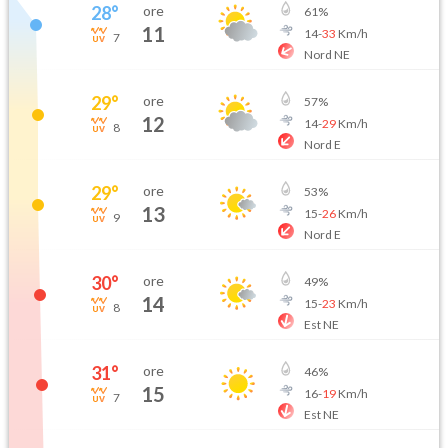
28
°
ore
61
%
11
14
-
33
Km/h
7
Nord NE
29
°
ore
57
%
12
14
-
29
Km/h
8
Nord E
29
°
ore
53
%
13
15
-
26
Km/h
9
Nord E
30
°
ore
49
%
14
15
-
23
Km/h
8
Est NE
31
°
ore
46
%
15
16
-
19
Km/h
7
Est NE