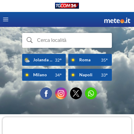
Jolanda ...
Roma
32°
35°
Milano
Napoli
34°
33°