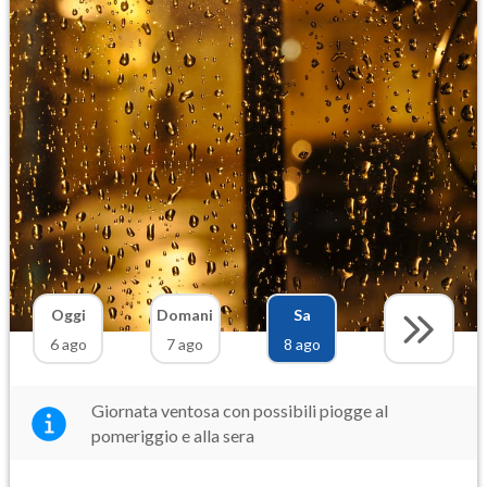
Oggi
Domani
Sa
6 ago
7 ago
8 ago
Giornata ventosa con possibili piogge al
pomeriggio e alla sera