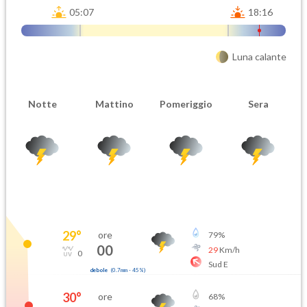
05:07
18:16
Luna calante
Notte
Mattino
Pomeriggio
Sera
29
°
ore
79
%
00
29
Km/h
0
Sud E
debole
(
0.7mm
-
45
%)
30
°
ore
68
%