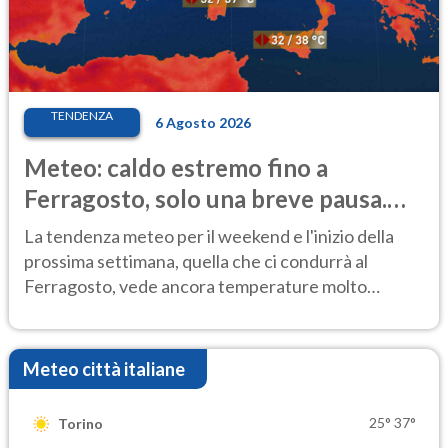
TENDENZA
6 Agosto 2026
Meteo: caldo estremo fino a
Ferragosto, solo una breve pausa.
Ecco dove
La tendenza meteo per il weekend e l'inizio della
prossima settimana, quella che ci condurrà al
Ferragosto, vede ancora temperature molto
elevate
Meteo città italiane
25°
37°
Torino