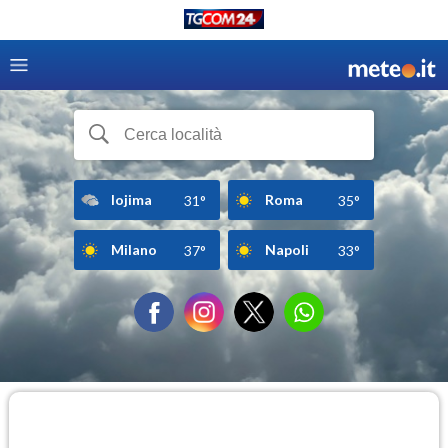
Iojima
Roma
31°
35°
Milano
Napoli
37°
33°