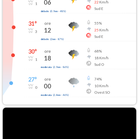
06
22
Km/h
1
Sud E
debole
(
0.9mm
-
48
%)
31
°
ore
55
%
12
25
Km/h
3
Sud E
debole
(
2mm
-
87
%)
30
°
ore
68
%
18
18
Km/h
1
Sud O
moderata
(
2.9mm
-
86
%)
27
°
ore
74
%
00
10
Km/h
0
Ovest SO
moderata
(
2.4mm
-
46
%)