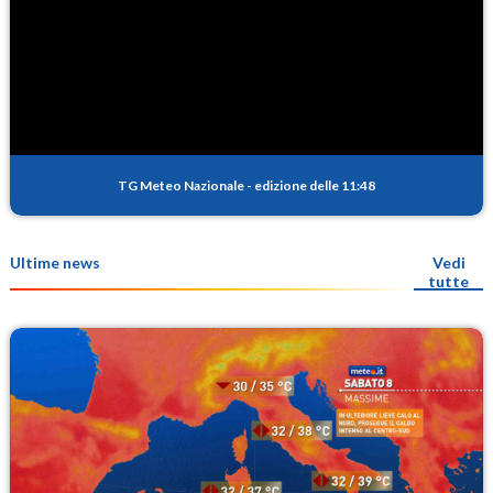
TG Meteo Nazionale
-
edizione delle 11:48
Ultime news
Vedi
tutte