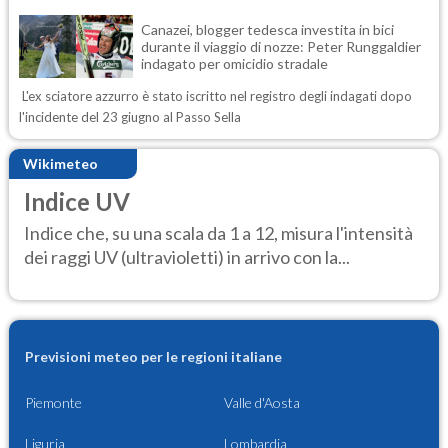
Canazei, blogger tedesca investita in bici
durante il viaggio di nozze: Peter Runggaldier
indagato per omicidio stradale
L'ex sciatore azzurro è stato iscritto nel registro degli indagati dopo
l'incidente del 23 giugno al Passo Sella
Wikimeteo
Indice UV
Indice che, su una scala da 1 a 12, misura l'intensità
dei raggi UV (ultravioletti) in arrivo con la...
Previsioni meteo per le regioni italiane
Piemonte
Valle d'Aosta
Liguria
Lombardia