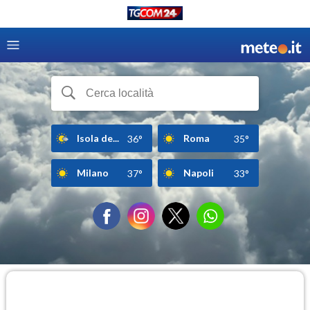
Isola de...
Roma
36°
35°
Milano
Napoli
37°
33°