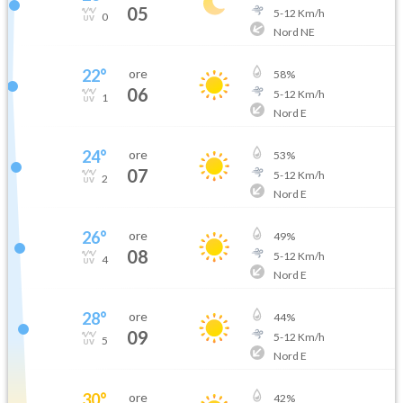
05
5
-
12
Km/h
0
Nord NE
22
°
ore
58
%
06
5
-
12
Km/h
1
Nord E
24
°
ore
53
%
07
5
-
12
Km/h
2
Nord E
26
°
ore
49
%
08
5
-
12
Km/h
4
Nord E
28
°
ore
44
%
09
5
-
12
Km/h
5
Nord E
30
°
ore
42
%