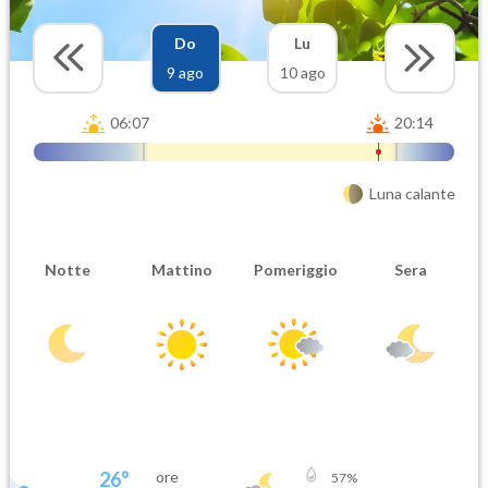
Do
Lu
9 ago
10 ago
06:07
20:14
Luna calante
Notte
Mattino
Pomeriggio
Sera
26
°
ore
57
%