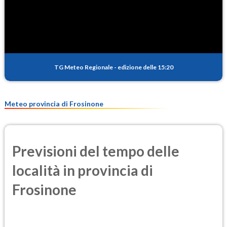
SO2
0.6
(Anidride solforosa)
PM10
15.8
(Materia particolata)
TG Meteo Regionale
-
edizione delle 15:20
PM25
9.4
(Materia particolata)
Meteo provincia di Frosinone
Previsioni del tempo delle
località in provincia di
Frosinone