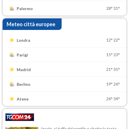
28°
31°
Palermo
Meteo città europee
12°
22°
Londra
15°
23°
Parigi
21°
35°
Madrid
19°
26°
Berlino
26°
34°
Atene
Jesolo, si tuffa dal pontile e sbatte la testa