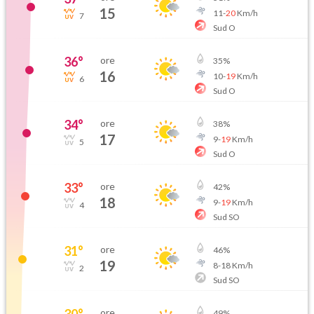
15
11
-
20
Km/h
7
Sud O
36
°
ore
35
%
16
10
-
19
Km/h
6
Sud O
34
°
ore
38
%
17
9
-
19
Km/h
5
Sud O
33
°
ore
42
%
18
9
-
19
Km/h
4
Sud SO
31
°
ore
46
%
19
8
-
18
Km/h
2
Sud SO
30
°
ore
49
%