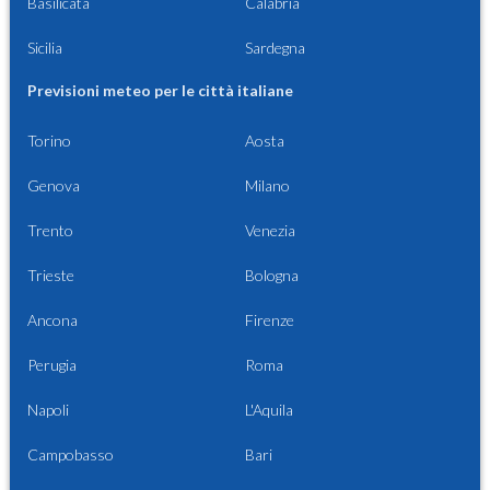
Basilicata
Calabria
Sicilia
Sardegna
Previsioni meteo per le città italiane
Torino
Aosta
Genova
Milano
Trento
Venezia
Trieste
Bologna
Ancona
Firenze
Perugia
Roma
Napoli
L'Aquila
Campobasso
Bari