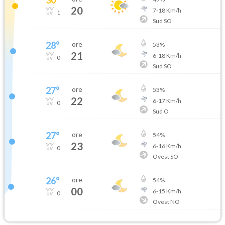
20
7
-
18
Km/h
1
Sud SO
28
°
ore
53
%
21
6
-
18
Km/h
0
Sud SO
27
°
ore
53
%
22
6
-
17
Km/h
0
Sud O
27
°
ore
54
%
23
6
-
16
Km/h
0
Ovest SO
26
°
ore
54
%
00
6
-
15
Km/h
0
Ovest NO