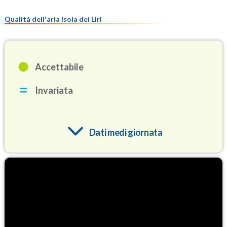
Qualità dell'aria Isola del Liri
Accettabile
Invariata
Dati medi giornata
O3
82.8
(Ozono)
NO2
2.6
(Diossido di azoto)