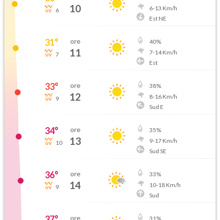
10
6
-
13
Km/h
6
Est NE
31
°
ore
40
%
11
7
-
14
Km/h
7
Est
33
°
ore
38
%
12
8
-
16
Km/h
9
Sud E
34
°
ore
35
%
13
9
-
17
Km/h
10
Sud SE
36
°
ore
33
%
14
10
-
18
Km/h
9
Sud
37
°
ore
31
%