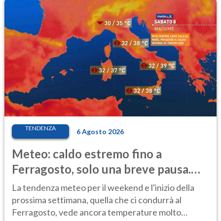
TENDENZA
6 Agosto 2026
Meteo: caldo estremo fino a
Ferragosto, solo una breve pausa.
Ecco dove
La tendenza meteo per il weekend e l'inizio della
prossima settimana, quella che ci condurrà al
Ferragosto, vede ancora temperature molto