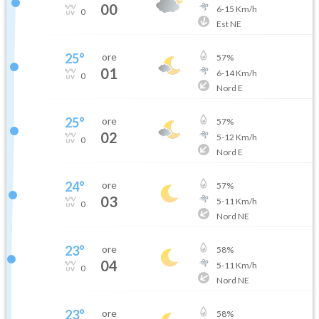
00
6
-
15
Km/h
0
Est NE
25
°
ore
57
%
01
6
-
14
Km/h
0
Nord E
25
°
ore
57
%
02
5
-
12
Km/h
0
Nord E
24
°
ore
57
%
03
5
-
11
Km/h
0
Nord NE
23
°
ore
58
%
04
5
-
11
Km/h
0
Nord NE
23
°
ore
58
%