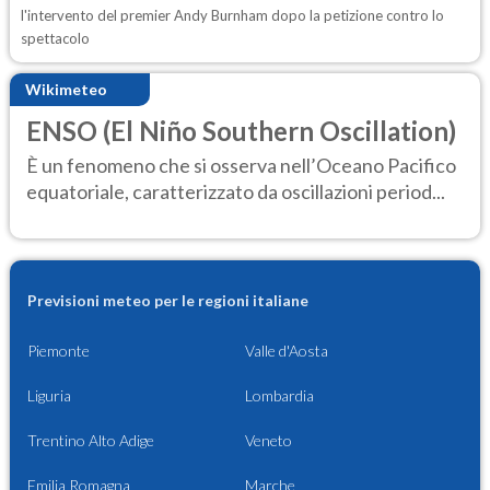
l'intervento del premier Andy Burnham dopo la petizione contro lo
spettacolo
Wikimeteo
ENSO (El Niño Southern Oscillation)
È un fenomeno che si osserva nell’Oceano Pacifico
equatoriale, caratterizzato da oscillazioni period...
Previsioni meteo per le regioni italiane
Piemonte
Valle d'Aosta
Liguria
Lombardia
Trentino Alto Adige
Veneto
Emilia Romagna
Marche