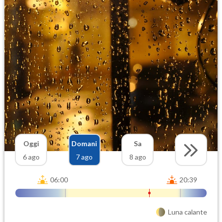
Oggi
Domani
Sa
6 ago
7 ago
8 ago
06:00
20:39
Luna calante