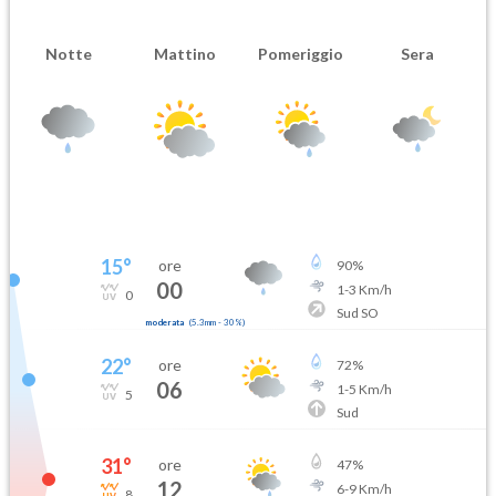
Notte
Mattino
Pomeriggio
Sera
15
°
ore
90
%
00
1
-
3
Km/h
0
Sud SO
moderata
(
5.3mm
-
30
%)
22
°
ore
72
%
06
1
-
5
Km/h
5
Sud
31
°
ore
47
%
12
6
-
9
Km/h
8