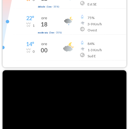
Est SE
debole
(
1mm
-
35
%)
22
°
ore
75
%
18
3
-
9
Km/h
1
Ovest
moderata
(
3mm
-
35
%)
14
°
ore
84
%
00
1
-
3
Km/h
0
Sud E