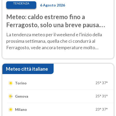
TENDENZA
6 Agosto 2026
Meteo: caldo estremo fino a
Ferragosto, solo una breve pausa.
Ecco dove
La tendenza meteo per il weekend e l'inizio della
prossima settimana, quella che ci condurrà al
Ferragosto, vede ancora temperature molto
elevate
Meteo città italiane
25°
37°
Torino
25°
31°
Genova
23°
37°
Milano