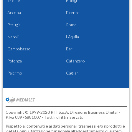
Trieste
Bologna
Ancona
Firenze
Perugia
Roma
Napoli
L'Aquila
Campobasso
Bari
Potenza
Catanzaro
Palermo
Cagliari
Copyright © 1999-2020 RTI S.p.A. Direzione Business Digital -
P.Iva 03976881007 - Tutti i diritti riservati.
Rispetto ai contenuti e ai dati personali trasmessi e/o riprodotti è
vietata ogni utilizzazione funzionale all'addestramento di sistemi