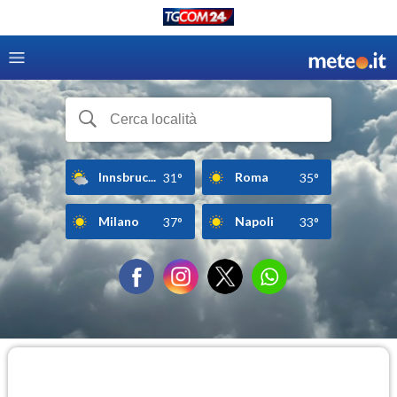
Innsbruc...
Roma
31°
35°
Milano
Napoli
37°
33°