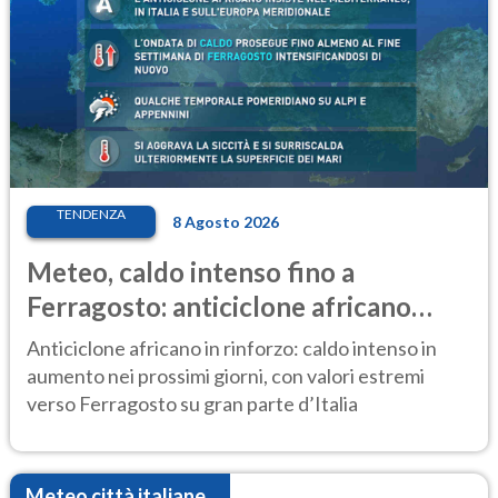
TENDENZA
8 Agosto 2026
Meteo, caldo intenso fino a
Ferragosto: anticiclone africano
ancora protagonista
Anticiclone africano in rinforzo: caldo intenso in
aumento nei prossimi giorni, con valori estremi
verso Ferragosto su gran parte d’Italia
Meteo città italiane