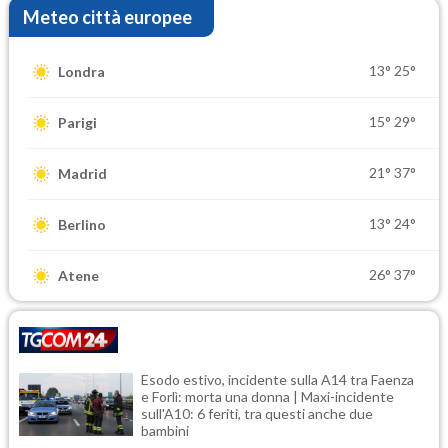
Meteo città europee
13°
25°
Londra
15°
29°
Parigi
21°
37°
Madrid
13°
24°
Berlino
26°
37°
Atene
Esodo estivo, incidente sulla A14 tra Faenza
e Forlì: morta una donna | Maxi-incidente
sull'A10: 6 feriti, tra questi anche due
bambini