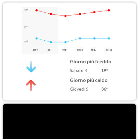
36°
27°
19°
gio 6
ieri
oggi
domani
lun 10
mar 11
Giorno più freddo
Sabato 8
19°
Giorno più caldo
Giovedì 6
36°