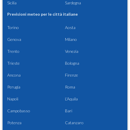
Sicilia
Sardegna
Previsioni meteo per le città italiane
Torino
Aosta
Genova
Milano
Trento
Venezia
Trieste
Bologna
Ancona
Firenze
Perugia
Roma
Napoli
L'Aquila
Campobasso
Bari
Potenza
Catanzaro