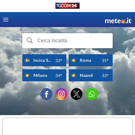
Incisa S...
Roma
33°
35°
Milano
Napoli
34°
33°