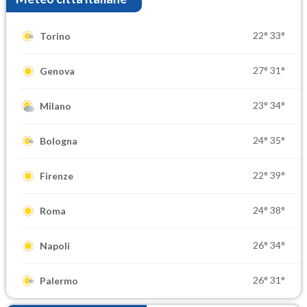
22°
33°
Torino
27°
31°
Genova
23°
34°
Milano
24°
35°
Bologna
22°
39°
Firenze
24°
38°
Roma
26°
34°
Napoli
26°
31°
Palermo