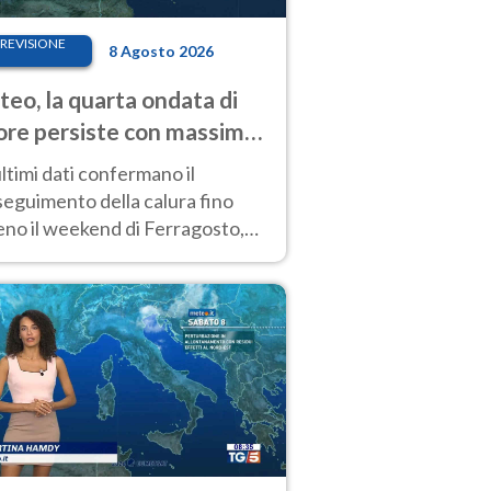
REVISIONE
8 Agosto 2026
eo, la quarta ondata di
ore persiste con massime
pre molto elevate
ultimi dati confermano il
eguimento della calura fino
eno il weekend di Ferragosto,
 tendenza a una nuova
nsificazione prossima
timana