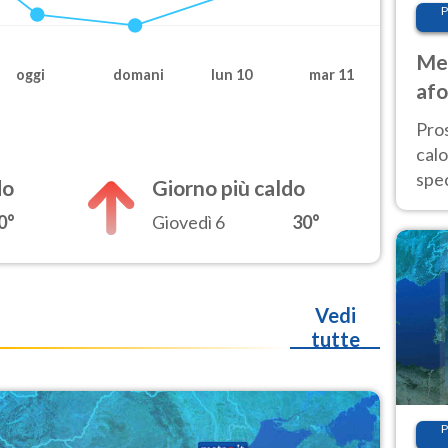
P
Met
oggi
domani
lun 10
mar 11
afo
tem
Pro
cal
spec
do
Giorno più caldo
Sud.
0°
Giovedì 6
30°
are
Vedi
tutte
P