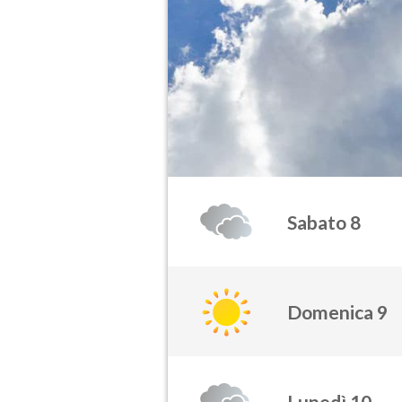
Sabato 8
Domenica 9
Lunedì 10