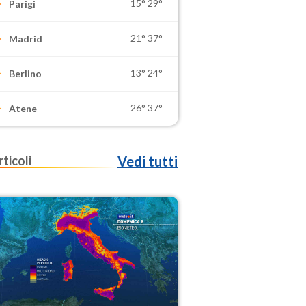
15°
29°
Parigi
21°
37°
Madrid
13°
24°
Berlino
26°
37°
Atene
rticoli
Vedi tutti