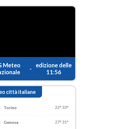
G Meteo
edizione delle
-
zionale
11:56
o città italiane
22°
33°
Torino
27°
31°
Genova