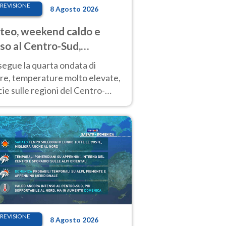
REVISIONE
8 Agosto 2026
eo, weekend caldo e
so al Centro-Sud,
porali sui rilievi
segue la quarta ondata di
ore, temperature molto elevate,
ie sulle regioni del Centro-
 Nuovi temporali di calore sulle
e montuose
REVISIONE
8 Agosto 2026