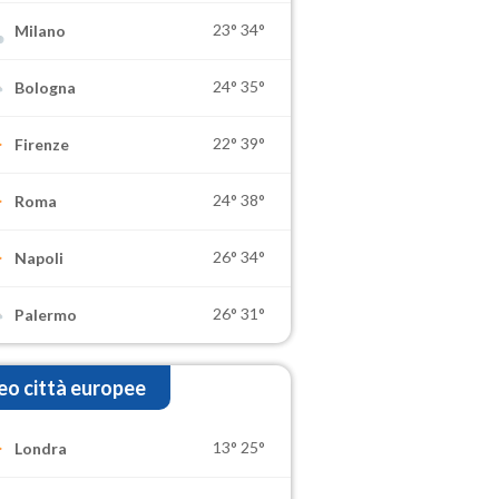
23°
34°
Milano
24°
35°
Bologna
22°
39°
Firenze
24°
38°
Roma
26°
34°
Napoli
26°
31°
Palermo
o città europee
13°
25°
Londra