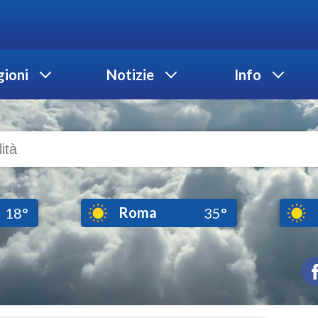
ioni
Notizie
Info
Roma
18°
35°