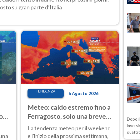
osto su gran parte d’Italia
TENDENZA
6 Agosto 2026
Meteo: caldo estremo fino a
o
Ferragosto, solo una breve
Dopo il
ale
pausa. Ecco dove
inversi
La tendenza meteo per il weekend
quattro
 una
e l'inizio della prossima settimana,