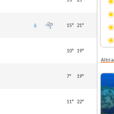
15°
21°
10°
19°
Altri a
7°
19°
11°
22°