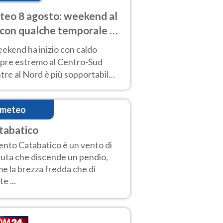
eo 8 agosto: weekend al
 con qualche temporale e
do estremo al Centro-Sud
eekend ha inizio con caldo
pre estremo al Centro-Sud
re al Nord è più sopportabile
 a domenica 9. Temporali di
re sui rilievi.
imeteo
tabatico
Vento Catabatico è un vento di
uta che discende un pendio,
e la brezza fredda che di
e ...