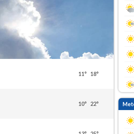
11°
18°
10°
22°
Mete
13°
25°