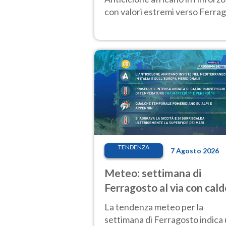
con valori estremi verso Ferrag
TENDENZA
7 Agosto 2026
Meteo: settimana di
Ferragosto al via con cald
intenso e qualche tempor
La tendenza meteo per la
settimana di Ferragosto indica