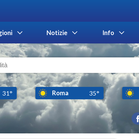
ioni
Notizie
Info
Roma
31°
35°