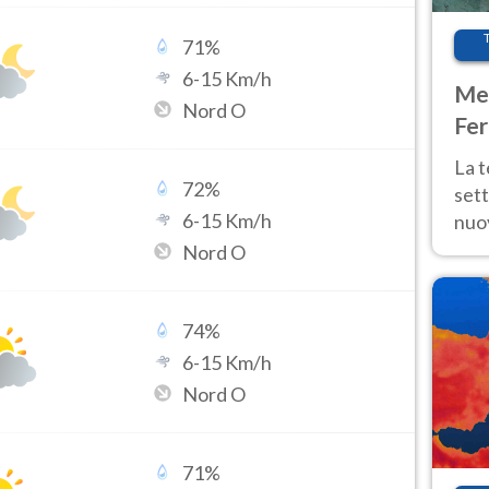
71
%
6
-
15
Km/h
Met
Nord O
Fer
int
La 
72
%
sett
6
-
15
Km/h
nuov
11 e
Nord O
anc
74
%
6
-
15
Km/h
Nord O
71
%