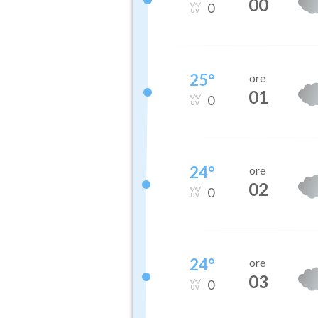
00
0
25
°
ore
01
0
24
°
ore
02
0
24
°
ore
03
0