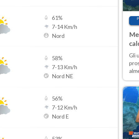
61
%
P
7
-
14
Km/h
Met
Nord
cal
sem
Gli 
58
%
pros
7
-
13
Km/h
alm
Nord NE
con
inte
set
56
%
7
-
12
Km/h
Nord E
53
%