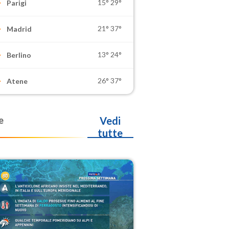
15°
29°
Parigi
21°
37°
Madrid
13°
24°
Berlino
26°
37°
Atene
e
Vedi
tutte