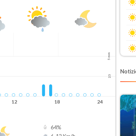
5 mm
Notizi
2.5
12
18
24
64
%