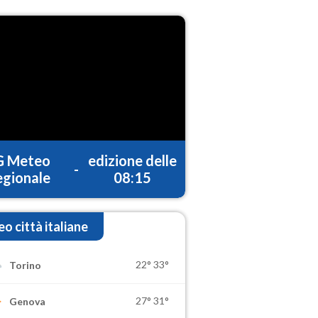
G Meteo
edizione delle
-
gionale
08:15
o città italiane
22°
33°
Torino
27°
31°
Genova