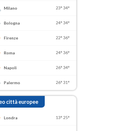
23°
34°
Milano
24°
34°
Bologna
22°
36°
Firenze
24°
36°
Roma
26°
34°
Napoli
26°
31°
Palermo
o città europee
13°
25°
Londra