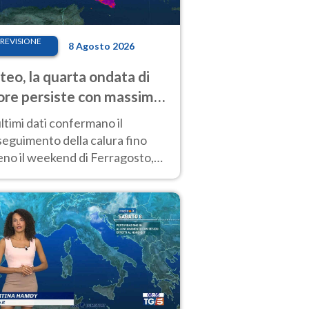
REVISIONE
8 Agosto 2026
eo, la quarta ondata di
ore persiste con massime
pre molto elevate
ultimi dati confermano il
eguimento della calura fino
eno il weekend di Ferragosto,
 tendenza a una nuova
nsificazione prossima
timana