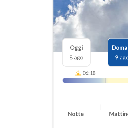
Oggi
Doma
8 ago
9 ag
06:18
Notte
Mattin