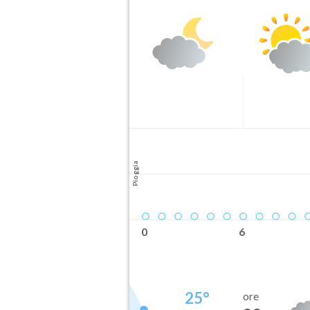
Pioggia
0
6
25
°
ore