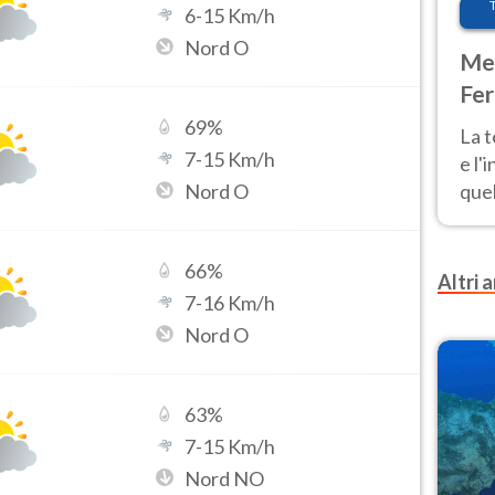
6
-
15
Km/h
Nord O
Met
Fer
pau
69
%
La 
7
-
15
Km/h
e l'
Nord O
quel
Fer
tem
66
%
Altri a
7
-
16
Km/h
Nord O
63
%
7
-
15
Km/h
Nord NO