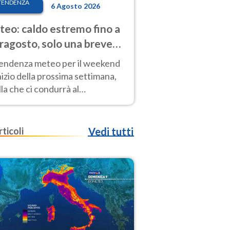
TENDENZA
6 Agosto 2026
eo: caldo estremo fino a
ragosto, solo una breve
sa. Ecco dove
tendenza meteo per il weekend
inizio della prossima settimana,
la che ci condurrà al
ragosto, vede ancora
perature molto elevate
rticoli
Vedi tutti