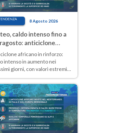
TENDENZA
8 Agosto 2026
eo, caldo intenso fino a
ragosto: anticiclone
icano ancora
ciclone africano in rinforzo:
tagonista
o intenso in aumento nei
simi giorni, con valori estremi
so Ferragosto su gran parte
alia