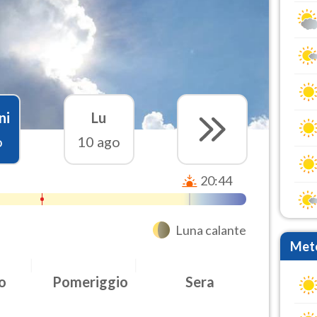
ni
Lu
o
10 ago
20:44
Luna calante
Mete
o
Pomeriggio
Sera