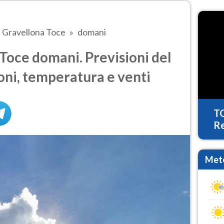
Gravellona Toce
domani
Toce domani. Previsioni del
oni, temperatura e venti
T
Re
Mete