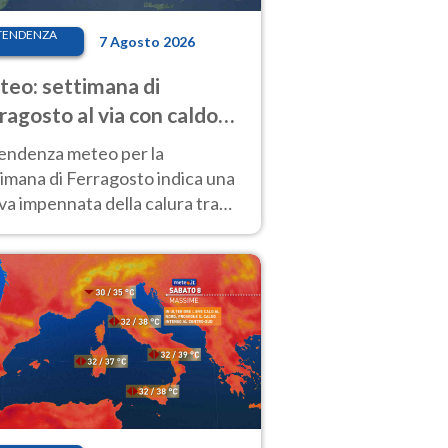
TENDENZA
7 Agosto 2026
eo: settimana di
ragosto al via con caldo
enso e qualche temporale
tendenza meteo per la
imana di Ferragosto indica una
a impennata della calura tra
 14 agosto, con nuovi rialzi
he al Nord.