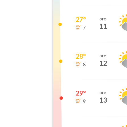
27
°
ore
11
7
28
°
ore
12
8
29
°
ore
13
9