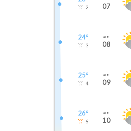
07
2
24
°
ore
08
3
25
°
ore
09
4
26
°
ore
10
6