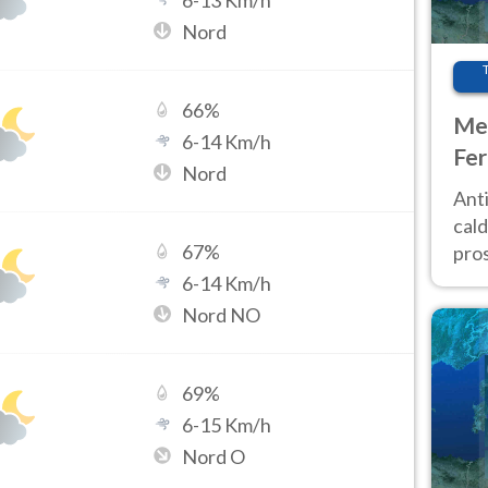
6
-
13
Km/h
Nord
66
%
Met
6
-
14
Km/h
Fer
Nord
afr
Anti
pro
cald
67
%
pros
ver
6
-
14
Km/h
d’It
Nord NO
69
%
6
-
15
Km/h
Nord O