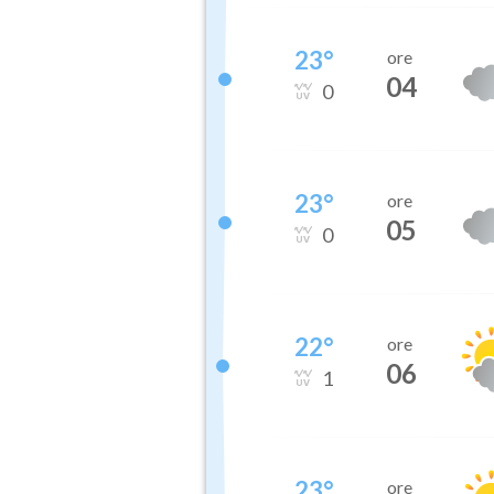
23
°
ore
04
0
23
°
ore
05
0
22
°
ore
06
1
23
°
ore