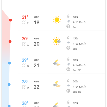
31
°
ore
43
%
19
7
-
13
Km/h
2
Sud
30
°
ore
45
%
20
7
-
13
Km/h
1
Sud
29
°
ore
48
%
21
7
-
14
Km/h
0
Sud SE
28
°
ore
50
%
22
7
-
14
Km/h
0
Sud SE
28
°
ore
52
%