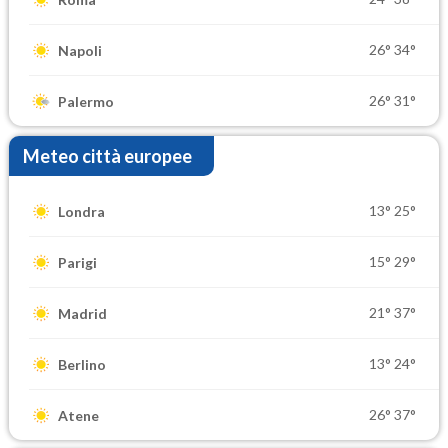
26°
34°
Napoli
26°
31°
Palermo
Meteo città europee
13°
25°
Londra
15°
29°
Parigi
21°
37°
Madrid
13°
24°
Berlino
26°
37°
Atene