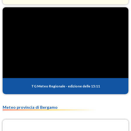
O3
96.7
(Ozono)
NO2
5.8
(Diossido di azoto)
SO2
0.9
(Anidride solforosa)
PM10
13.3
(Materia particolata)
TG Meteo Regionale
-
edizione delle 15:11
PM25
9.6
(Materia particolata)
Meteo provincia di Bergamo