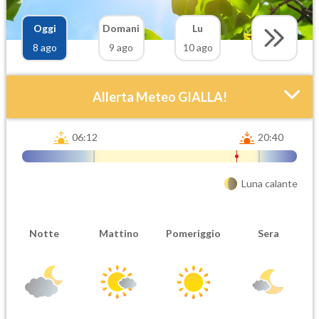
Oggi
Domani
Lu
8 ago
9 ago
10 ago
Allerta Meteo GIALLA!
06:12
20:40
Luna calante
Attendibilità
Urgenza
Notte
Mattino
Pomeriggio
Sera
Probabile
Ordinaria
Orario inizio
Ora fine
08-08T
08-08T