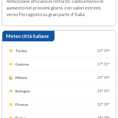
Anticiclone africano in rinforzo: caldo intenso in
aumento nei prossimi giorni, con valori estremi
verso Ferragosto su gran parte d’Italia
Meteo città italiane
22°
33°
Torino
27°
31°
Genova
23°
34°
Milano
24°
35°
Bologna
22°
39°
Firenze
24°
38°
Roma