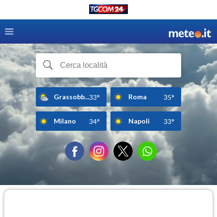
Grassobb...
Roma
33°
35°
Milano
Napoli
34°
33°