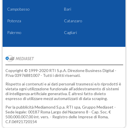
Campobasso
Bari
Potenza
Catanzaro
Palermo
Cagliari
Copyright © 1999-2020 RTI S.p.A. Direzione Business Digital -
P.Iva 03976881007 - Tutti i diritti riservati.
Rispetto ai contenuti e ai dati personali trasmessi e/o riprodotti è
vietata ogni utilizzazione funzionale all'addestramento di sistemi
di intelligenza artificiale generativa. È altresì fatto divieto
espresso di utilizzare mezzi automatizzati di data scraping.
Per la pubblicità
Mediamond S.p.a.
RTI spa, Gruppo Mediaset -
Sede legale: 00187 Roma Largo del Nazareno 8 - Cap. Soc. €
500.000.007,00 int. vers. - Registro delle Imprese di Roma,
C.F.06921720154