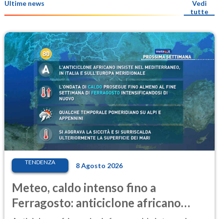
Ultime news
Vedi
tutte
TENDENZA
8 Agosto 2026
Meteo, caldo intenso fino a
Ferragosto: anticiclone africano
ancora protagonista