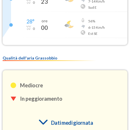
23
7
-
14
Km/h
0
Sud E
28
°
ore
56
%
00
6
-
15
Km/h
0
Est SE
Qualità dell'aria Grassobbio
Mediocre
In peggioramento
Dati medi giornata