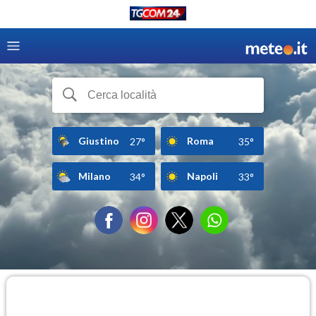
Giustino
Roma
27°
35°
Milano
Napoli
34°
33°