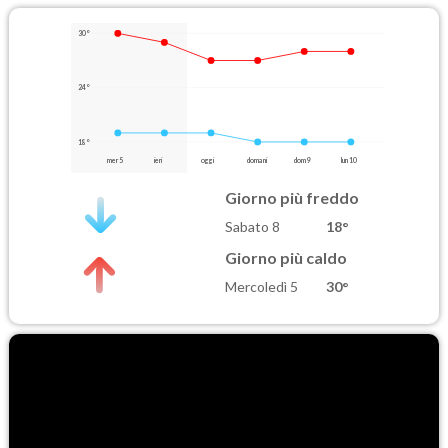
30°
24°
18°
mer 5
ieri
oggi
domani
dom 9
lun 10
Giorno più freddo
Sabato 8
18°
Giorno più caldo
Mercoledì 5
30°