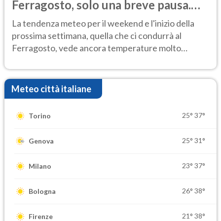
Ferragosto, solo una breve pausa.
Ecco dove
La tendenza meteo per il weekend e l'inizio della
prossima settimana, quella che ci condurrà al
Ferragosto, vede ancora temperature molto
elevate
Meteo città italiane
25°
37°
Torino
25°
31°
Genova
23°
37°
Milano
26°
38°
Bologna
21°
38°
Firenze