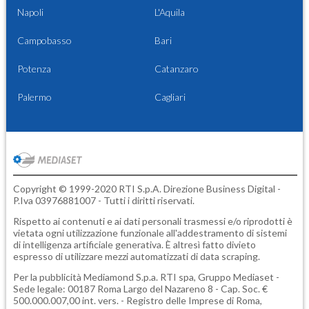
Napoli
L'Aquila
Campobasso
Bari
Potenza
Catanzaro
Palermo
Cagliari
Copyright © 1999-2020 RTI S.p.A. Direzione Business Digital -
P.Iva 03976881007 - Tutti i diritti riservati.
Rispetto ai contenuti e ai dati personali trasmessi e/o riprodotti è
vietata ogni utilizzazione funzionale all'addestramento di sistemi
di intelligenza artificiale generativa. È altresì fatto divieto
espresso di utilizzare mezzi automatizzati di data scraping.
Per la pubblicità
Mediamond S.p.a.
RTI spa, Gruppo Mediaset -
Sede legale: 00187 Roma Largo del Nazareno 8 - Cap. Soc. €
500.000.007,00 int. vers. - Registro delle Imprese di Roma,