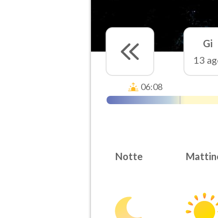
Gi
13 ag
06:08
Notte
Mattin