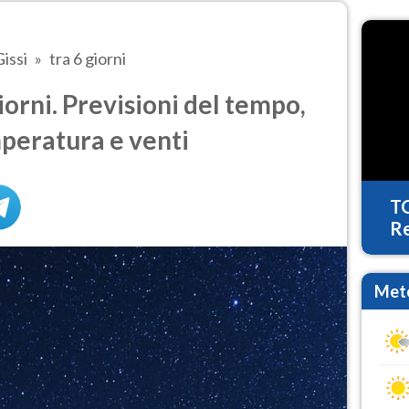
Gissi
tra 6 giorni
iorni. Previsioni del tempo,
mperatura e venti
T
Re
Mete