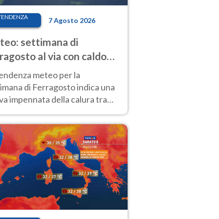
TENDENZA
7 Agosto 2026
eo: settimana di
ragosto al via con caldo
enso e qualche temporale
tendenza meteo per la
imana di Ferragosto indica una
a impennata della calura tra
 14 agosto, con nuovi rialzi
he al Nord.