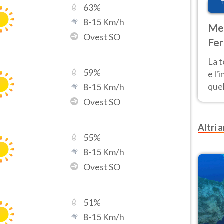
63
%
8
-
15
Km/h
Met
Ovest SO
Fer
pau
La 
59
%
e l'
quel
8
-
15
Km/h
Fer
Ovest SO
tem
Altri a
55
%
8
-
15
Km/h
Ovest SO
51
%
8
-
15
Km/h