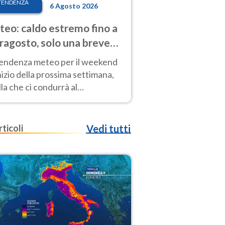
TENDENZA
6 Agosto 2026
eo: caldo estremo fino a
ragosto, solo una breve
sa. Ecco dove
tendenza meteo per il weekend
inizio della prossima settimana,
la che ci condurrà al
ragosto, vede ancora
perature molto elevate
rticoli
Vedi tutti