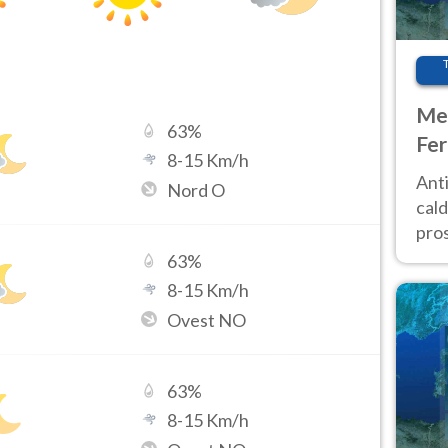
Met
63
%
Fer
8
-
15
Km/h
afr
Anti
Nord O
pro
cald
pros
ver
63
%
d’It
8
-
15
Km/h
Ovest NO
63
%
8
-
15
Km/h