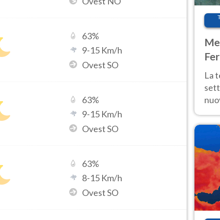
Ovest NO
63
%
Met
9
-
15
Km/h
Fer
Ovest SO
int
La 
sett
nuov
63
%
11 e
9
-
15
Km/h
anc
Ovest SO
63
%
8
-
15
Km/h
Ovest SO