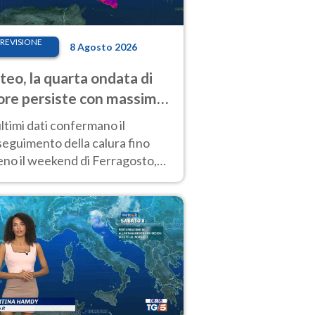
REVISIONE
8 Agosto 2026
eo, la quarta ondata di
ore persiste con massime
pre molto elevate
ultimi dati confermano il
eguimento della calura fino
eno il weekend di Ferragosto,
 tendenza a una nuova
nsificazione prossima
timana