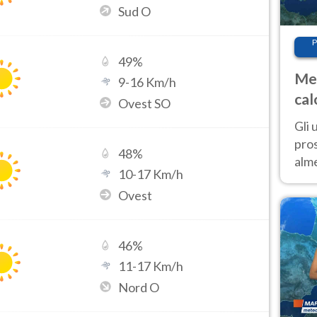
Sud O
P
49
%
Met
9
-
16
Km/h
cal
Ovest SO
sem
Gli 
pros
48
%
alm
10
-
17
Km/h
con
Ovest
inte
set
46
%
11
-
17
Km/h
Nord O