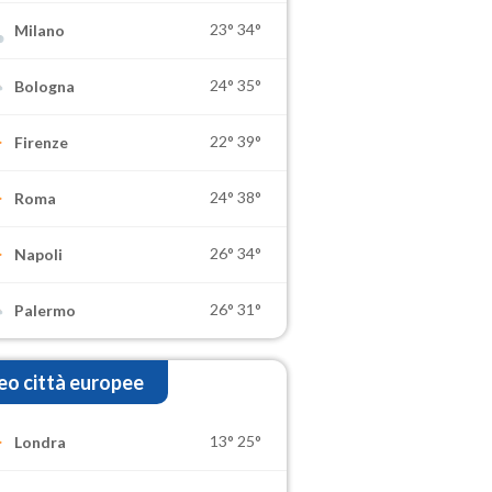
23°
34°
Milano
24°
35°
Bologna
22°
39°
Firenze
24°
38°
Roma
26°
34°
Napoli
26°
31°
Palermo
o città europee
13°
25°
Londra