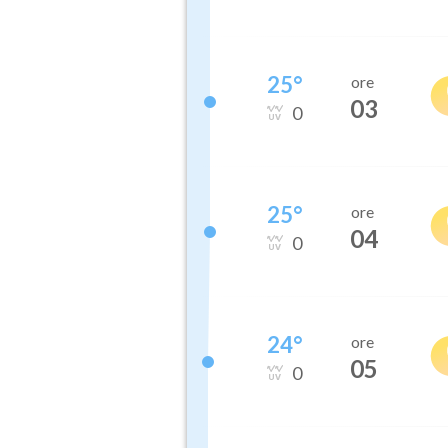
25
°
ore
03
0
25
°
ore
04
0
24
°
ore
05
0