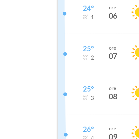
24
°
ore
06
1
25
°
ore
07
2
25
°
ore
08
3
26
°
ore
09
4