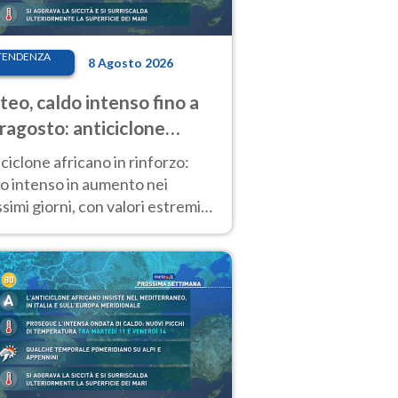
TENDENZA
8 Agosto 2026
eo, caldo intenso fino a
ragosto: anticiclone
icano ancora
ciclone africano in rinforzo:
tagonista
o intenso in aumento nei
simi giorni, con valori estremi
so Ferragosto su gran parte
alia