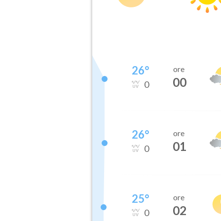
26
°
ore
00
0
26
°
ore
01
0
25
°
ore
02
0