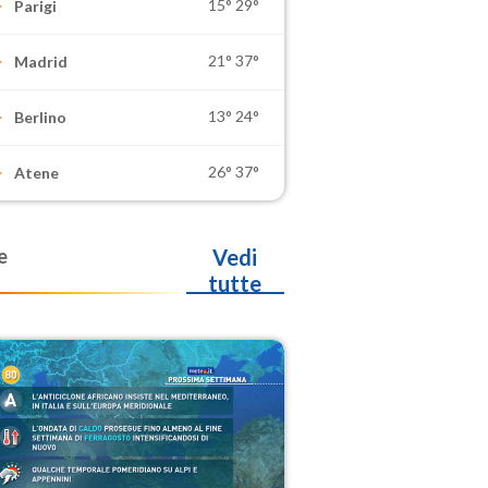
15°
29°
Parigi
21°
37°
Madrid
13°
24°
Berlino
26°
37°
Atene
e
Vedi
tutte