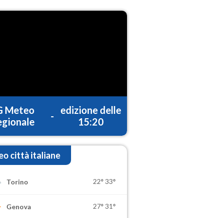
G Meteo
edizione delle
-
gionale
15:20
o città italiane
22°
33°
Torino
27°
31°
Genova