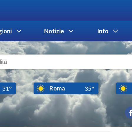
ioni
Notizie
Info
Roma
31°
35°