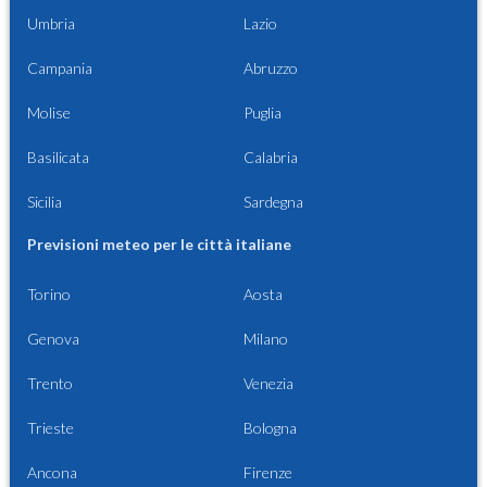
Umbria
Lazio
Campania
Abruzzo
Molise
Puglia
Basilicata
Calabria
Sicilia
Sardegna
Previsioni meteo per le città italiane
Torino
Aosta
Genova
Milano
Trento
Venezia
Trieste
Bologna
Ancona
Firenze