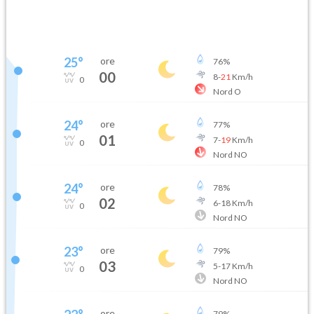
25
°
ore
76
%
00
8
-
21
Km/h
0
Nord O
24
°
ore
77
%
01
7
-
19
Km/h
0
Nord NO
24
°
ore
78
%
02
6
-
18
Km/h
0
Nord NO
23
°
ore
79
%
03
5
-
17
Km/h
0
Nord NO
ore
79
%