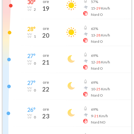
30
°
ore
57
%
19
15
-
29
Km/h
2
Nord O
28
°
ore
63
%
20
13
-
28
Km/h
1
Nord O
27
°
ore
69
%
21
12
-
28
Km/h
0
Nord O
27
°
ore
69
%
22
10
-
25
Km/h
0
Nord O
26
°
ore
69
%
23
9
-
21
Km/h
0
Nord NO