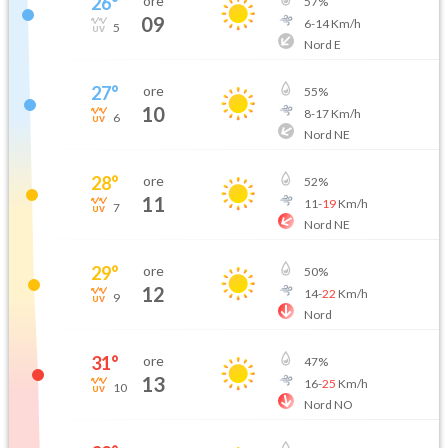
26
°
ore
57
%
09
6
-
14
Km/h
5
Nord E
27
°
ore
55
%
10
8
-
17
Km/h
6
Nord NE
28
°
ore
52
%
11
11
-
19
Km/h
7
Nord NE
29
°
ore
50
%
12
14
-
22
Km/h
9
Nord
31
°
ore
47
%
13
16
-
25
Km/h
10
Nord NO