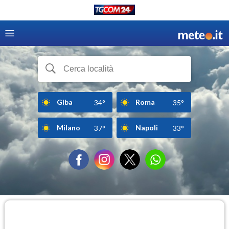
Giba
Roma
34°
35°
Milano
Napoli
37°
33°