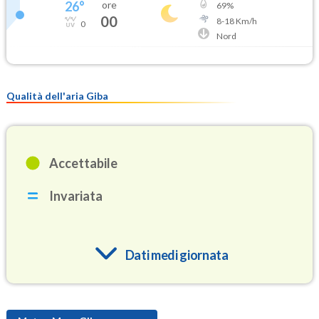
26
°
ore
69
%
00
8
-
18
Km/h
0
Nord
Qualità dell'aria Giba
Accettabile
Invariata
Dati medi giornata
O3