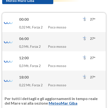
74.8
(Ozono)
Meteo Mare Giba
NO2
1.1
(Diossido di azoto)
00:00
27°
SO2
0,32 Mt. Forza 2
Poco mosso
0.2
(Anidride solforosa)
06:00
27°
PM10
0,3 Mt. Forza 2
Poco mosso
9.6
(Materia particolata)
12:00
27°
PM25
0,3 Mt. Forza 2
Poco mosso
5.2
(Materia particolata)
18:00
27°
0,22 Mt. Forza 2
Poco mosso
Per tutti i dettagli e gli aggiornamenti in tempo reale
del Mare vai alla sezione
MeteoMar Giba