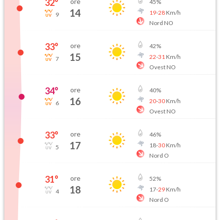
32
°
ore
45
%
14
19
-
28
Km/h
9
Nord NO
33
°
ore
42
%
15
22
-
31
Km/h
7
Ovest NO
34
°
ore
40
%
16
20
-
30
Km/h
6
Ovest NO
33
°
ore
46
%
17
18
-
30
Km/h
5
Nord O
31
°
ore
52
%
18
17
-
29
Km/h
4
Nord O