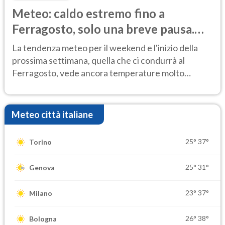
Meteo: caldo estremo fino a
Ferragosto, solo una breve pausa.
Ecco dove
La tendenza meteo per il weekend e l'inizio della
prossima settimana, quella che ci condurrà al
Ferragosto, vede ancora temperature molto
elevate
Meteo città italiane
25°
37°
Torino
25°
31°
Genova
23°
37°
Milano
26°
38°
Bologna