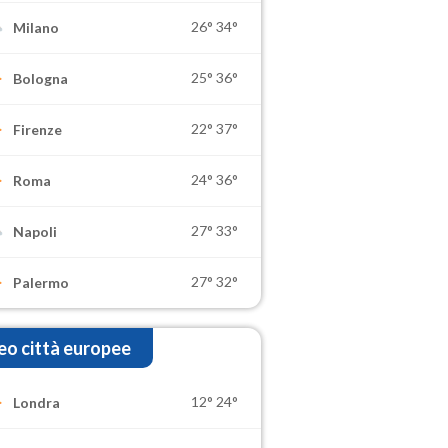
26°
34°
Milano
25°
36°
Bologna
22°
37°
Firenze
24°
36°
Roma
27°
33°
Napoli
27°
32°
Palermo
o città europee
12°
24°
Londra