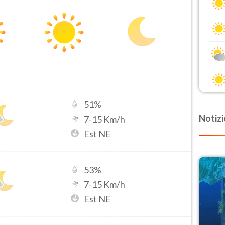
51
%
Notizi
7
-
15
Km/h
Est NE
53
%
7
-
15
Km/h
Est NE