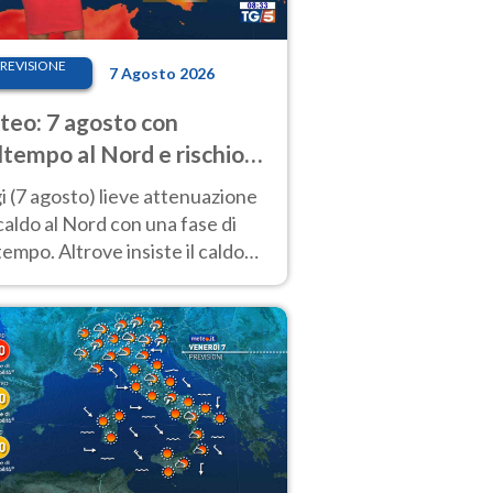
REVISIONE
7 Agosto 2026
eo: 7 agosto con
tempo al Nord e rischio
ifragi. Altrove caldo
 (7 agosto) lieve attenuazione
tremo
caldo al Nord con una fase di
empo. Altrove insiste il caldo
emo con picchi di 40°C. Le
isioni