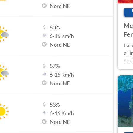
Nord NE
Met
60
%
Fer
6
-
16
Km/h
pau
Nord NE
La 
e l'
quel
57
%
Fer
6
-
16
Km/h
tem
Nord NE
53
%
6
-
16
Km/h
Nord NE