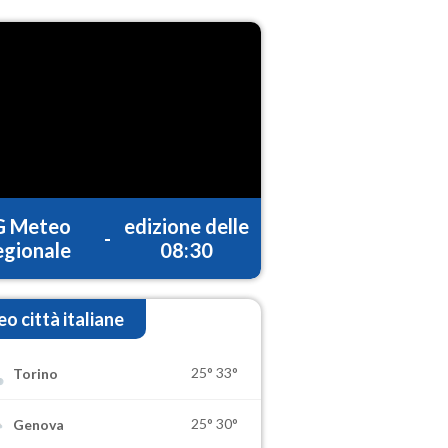
G Meteo
edizione delle
-
gionale
08:30
o città italiane
25°
33°
Torino
25°
30°
Genova