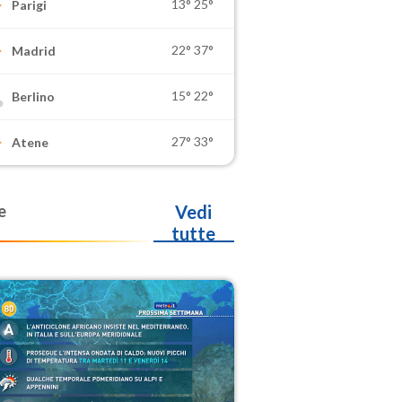
13°
25°
Parigi
22°
37°
Madrid
15°
22°
Berlino
27°
33°
Atene
e
Vedi
tutte