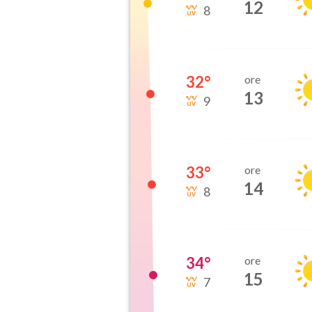
12
8
32
°
ore
13
9
33
°
ore
14
8
34
°
ore
15
7