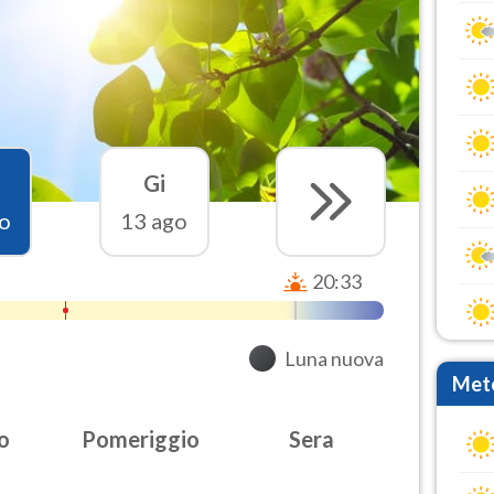
Gi
o
13 ago
20:33
Luna nuova
Mete
o
Pomeriggio
Sera