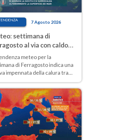
TENDENZA
7 Agosto 2026
eo: settimana di
ragosto al via con caldo
enso e qualche temporale
tendenza meteo per la
imana di Ferragosto indica una
a impennata della calura tra
 14 agosto, con nuovi rialzi
he al Nord.