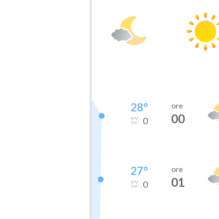
28
°
ore
00
0
27
°
ore
01
0