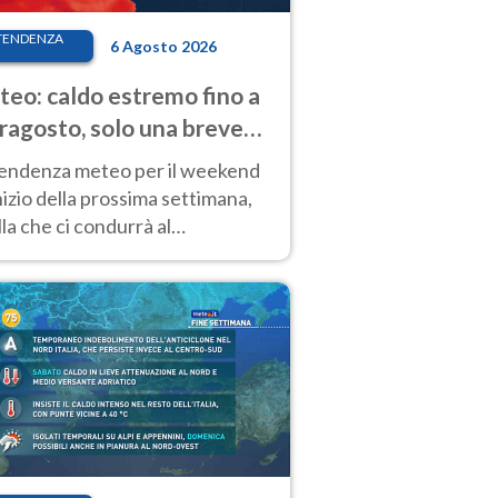
TENDENZA
6 Agosto 2026
eo: caldo estremo fino a
ragosto, solo una breve
sa. Ecco dove
tendenza meteo per il weekend
inizio della prossima settimana,
la che ci condurrà al
ragosto, vede ancora
perature molto elevate