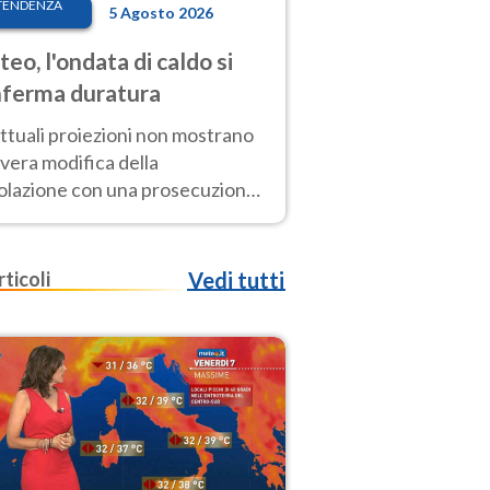
TENDENZA
5 Agosto 2026
eo, l'ondata di caldo si
ferma duratura
ttuali proiezioni non mostrano
vera modifica della
colazione con una prosecuzione
caldo fuori scala per molti
ni, compresa la settimana di
ragosto
rticoli
Vedi tutti