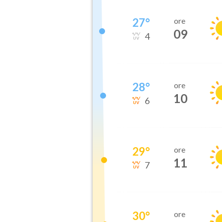
27
°
ore
09
4
28
°
ore
10
6
29
°
ore
11
7
30
°
ore