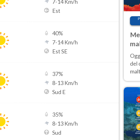
7
-
14
Km/h
Est
P
40
%
Met
7
-
14
Km/h
mal
Est SE
nub
Oggi
es
del 
malt
37
%
estr
8
-
13
Km/h
prev
Sud E
35
%
8
-
13
Km/h
Sud