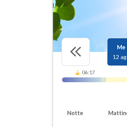
Me
12 ag
06:17
Notte
Mattin