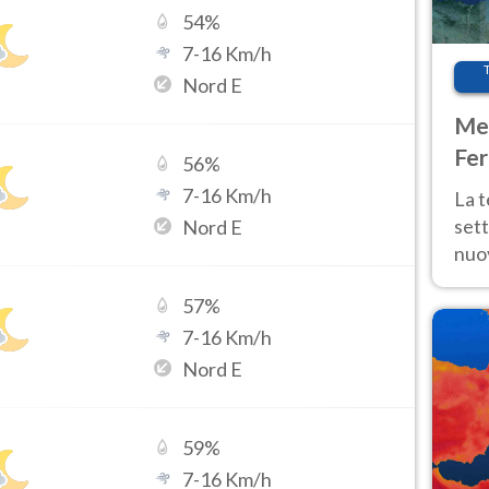
54
%
7
-
16
Km/h
Nord E
Met
Fer
56
%
int
7
-
16
Km/h
La 
sett
Nord E
nuov
11 e
57
%
anc
7
-
16
Km/h
Nord E
59
%
7
-
16
Km/h