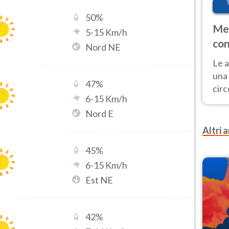
50
%
Met
5
-
15
Km/h
con
Nord NE
Le a
una 
47
%
cir
6
-
15
Km/h
del 
Nord E
gior
Fer
Altri a
45
%
6
-
15
Km/h
Est NE
42
%