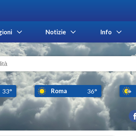
ioni
Notizie
Info
Roma
33°
36°