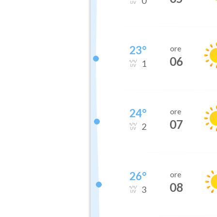
0
23
°
ore
06
1
24
°
ore
07
2
26
°
ore
08
3