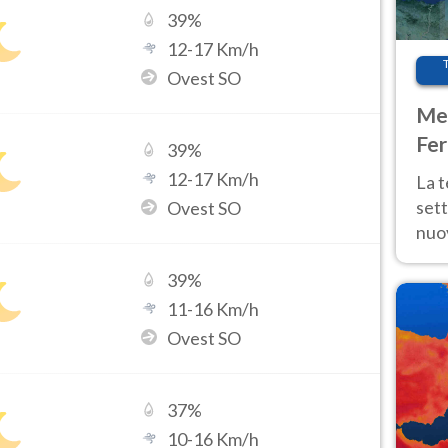
39
%
12
-
17
Km/h
Ovest SO
Met
Fer
39
%
int
12
-
17
Km/h
La 
sett
Ovest SO
nuov
11 e
39
%
anc
11
-
16
Km/h
Ovest SO
37
%
10
-
16
Km/h