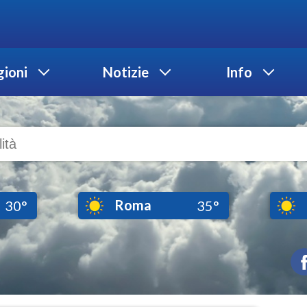
ioni
Notizie
Info
Roma
30°
35°