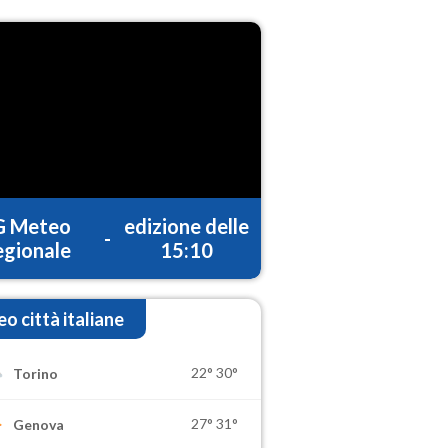
G Meteo
edizione delle
-
gionale
15:10
o città italiane
22°
30°
Torino
27°
31°
Genova