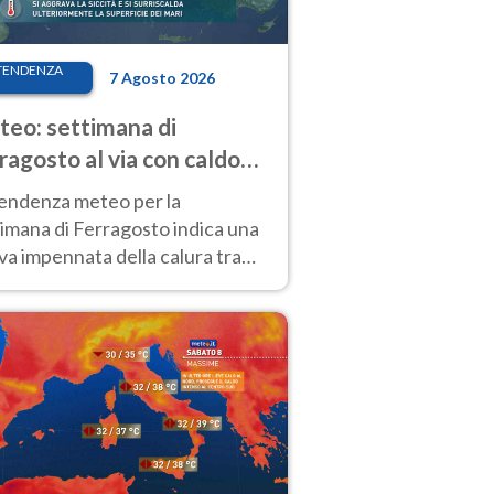
TENDENZA
7 Agosto 2026
eo: settimana di
ragosto al via con caldo
enso e qualche temporale
tendenza meteo per la
imana di Ferragosto indica una
a impennata della calura tra
 14 agosto, con nuovi rialzi
he al Nord.