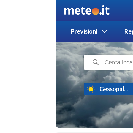
Previsioni
Reg
Gessopal...