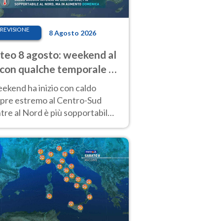
REVISIONE
8 Agosto 2026
eo 8 agosto: weekend al
 con qualche temporale e
do estremo al Centro-Sud
eekend ha inizio con caldo
pre estremo al Centro-Sud
re al Nord è più sopportabile
 a domenica 9. Temporali di
re sui rilievi.