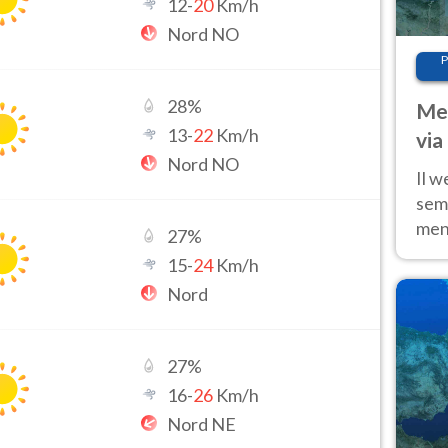
12
-
20
Km/h
Nord NO
P
28
%
Met
13
-
22
Km/h
via
Nord NO
cal
Il w
sem
ment
27
%
fino
15
-
24
Km/h
calo
Nord
27
%
16
-
26
Km/h
Nord NE