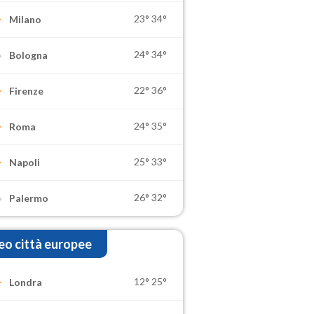
23°
34°
Milano
24°
34°
Bologna
22°
36°
Firenze
24°
35°
Roma
25°
33°
Napoli
26°
32°
Palermo
o città europee
12°
25°
Londra