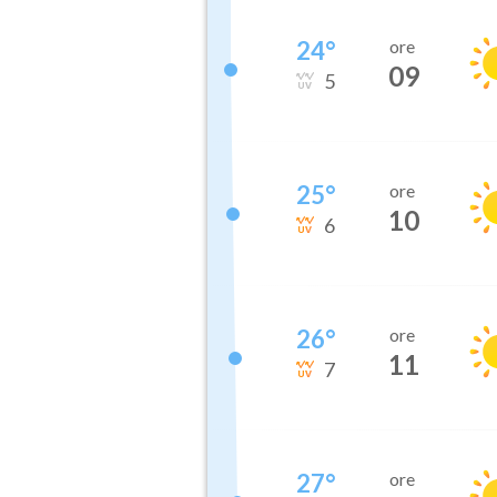
24
°
ore
09
5
25
°
ore
10
6
26
°
ore
11
7
27
°
ore