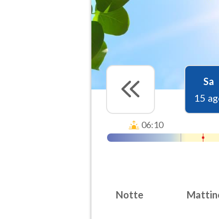
Sa
15 ag
06:10
Notte
Mattin