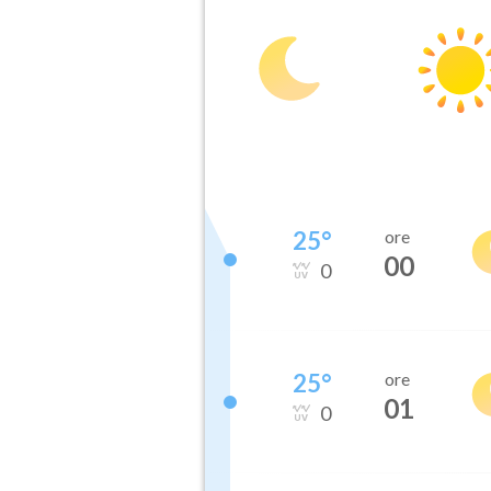
25
°
ore
00
0
25
°
ore
01
0