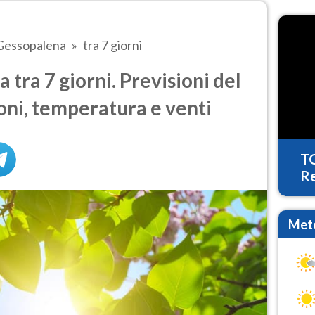
Gessopalena
tra 7 giorni
tra 7 giorni. Previsioni del
oni, temperatura e venti
T
Re
Mete