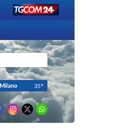
Milano
35°