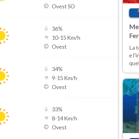
Ovest SO
Met
36
%
Fer
10
-
15
Km/h
pau
Ovest
La 
e l'
quel
34
%
Fer
9
-
15
Km/h
tem
Ovest
33
%
8
-
14
Km/h
Ovest