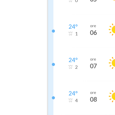
0
24
°
ore
06
1
24
°
ore
07
2
24
°
ore
08
4