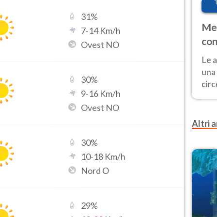
31
%
Met
7
-
14
Km/h
con
Ovest NO
Le a
una 
30
%
cir
9
-
16
Km/h
del 
Ovest NO
gior
Fer
Altri a
30
%
10
-
18
Km/h
Nord O
29
%