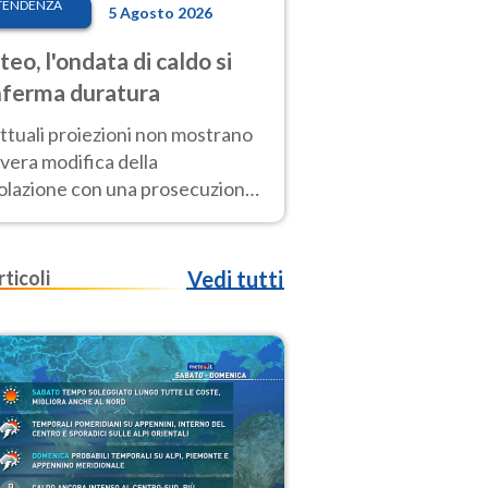
TENDENZA
5 Agosto 2026
eo, l'ondata di caldo si
ferma duratura
ttuali proiezioni non mostrano
vera modifica della
colazione con una prosecuzione
caldo fuori scala per molti
ni, compresa la settimana di
ragosto
rticoli
Vedi tutti