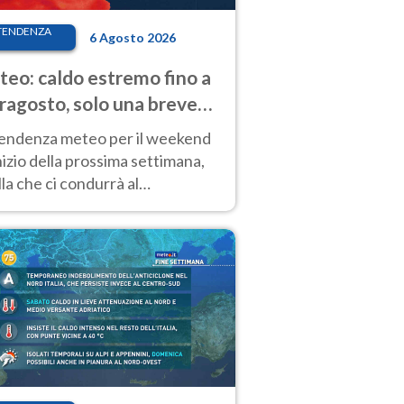
TENDENZA
6 Agosto 2026
eo: caldo estremo fino a
ragosto, solo una breve
sa. Ecco dove
tendenza meteo per il weekend
inizio della prossima settimana,
la che ci condurrà al
ragosto, vede ancora
perature molto elevate