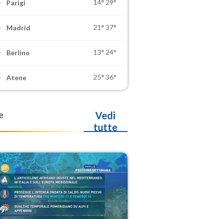
14°
29°
Parigi
21°
37°
Madrid
13°
24°
Berlino
25°
36°
Atene
e
Vedi
tutte