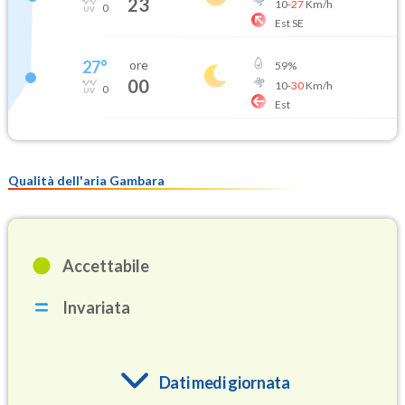
23
10
-
27
Km/h
0
Est SE
27
°
ore
59
%
00
10
-
30
Km/h
0
Est
Qualità dell'aria Gambara
Accettabile
Invariata
Dati medi giornata