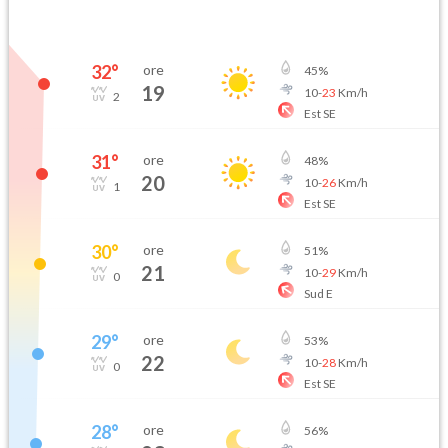
32
°
ore
45
%
19
10
-
23
Km/h
2
Est SE
31
°
ore
48
%
20
10
-
26
Km/h
1
Est SE
30
°
ore
51
%
21
10
-
29
Km/h
0
Sud E
29
°
ore
53
%
22
10
-
28
Km/h
0
Est SE
28
°
ore
56
%