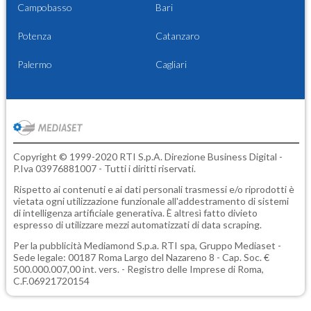
Campobasso
Bari
Potenza
Catanzaro
Palermo
Cagliari
Copyright © 1999-2020 RTI S.p.A. Direzione Business Digital -
P.Iva 03976881007 - Tutti i diritti riservati.
Rispetto ai contenuti e ai dati personali trasmessi e/o riprodotti è
vietata ogni utilizzazione funzionale all'addestramento di sistemi
di intelligenza artificiale generativa. È altresì fatto divieto
espresso di utilizzare mezzi automatizzati di data scraping.
Per la pubblicità
Mediamond S.p.a.
RTI spa, Gruppo Mediaset -
Sede legale: 00187 Roma Largo del Nazareno 8 - Cap. Soc. €
500.000.007,00 int. vers. - Registro delle Imprese di Roma,
C.F.06921720154