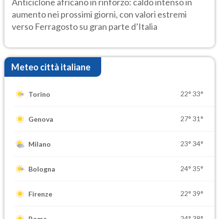
Anticiclone africano in rinforzo: caldo intenso in
aumento nei prossimi giorni, con valori estremi
verso Ferragosto su gran parte d’Italia
Meteo città italiane
22°
33°
Torino
27°
31°
Genova
23°
34°
Milano
24°
35°
Bologna
22°
39°
Firenze
24°
38°
Roma