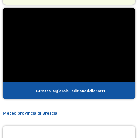
O3
95.2
(Ozono)
NO2
3.8
(Diossido di azoto)
SO2
0.6
(Anidride solforosa)
PM10
13.3
(Materia particolata)
TG Meteo Regionale
-
edizione delle 15:11
PM25
9.5
(Materia particolata)
Meteo provincia di Brescia