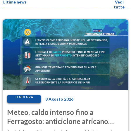
Ultime news
Vedi
tutte
TENDENZA
8 Agosto 2026
Meteo, caldo intenso fino a
Ferragosto: anticiclone africano
ancora protagonista