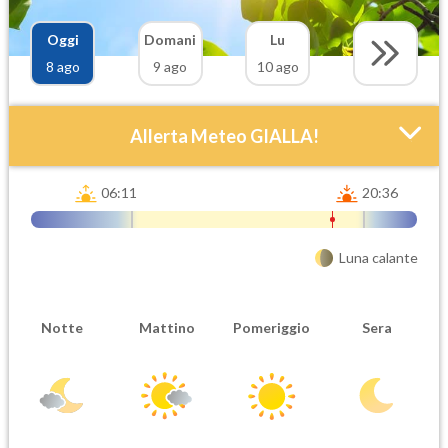
Oggi
Domani
Lu
8 ago
9 ago
10 ago
Allerta Meteo GIALLA!
06:11
20:36
Luna calante
Attendibilità
Urgenza
Notte
Mattino
Pomeriggio
Sera
Probabile
Ordinaria
Orario inizio
Ora fine
08-08T
08-08T