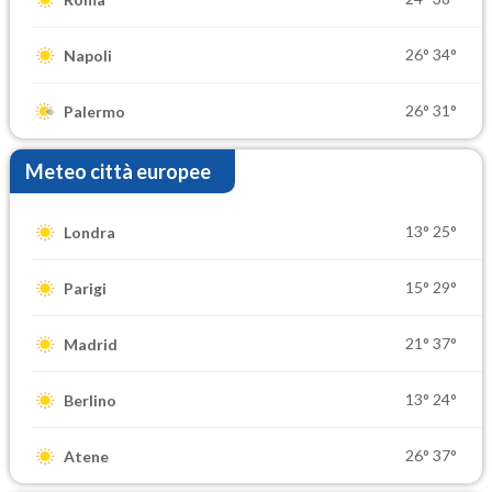
26°
34°
Napoli
26°
31°
Palermo
Meteo città europee
13°
25°
Londra
15°
29°
Parigi
21°
37°
Madrid
13°
24°
Berlino
26°
37°
Atene