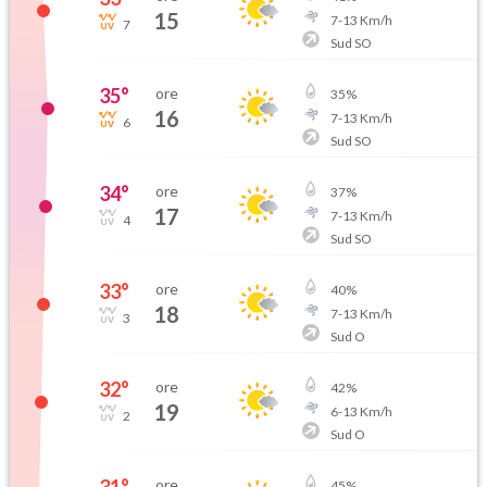
15
7
-
13
Km/h
7
Sud SO
35
°
ore
35
%
16
7
-
13
Km/h
6
Sud SO
34
°
ore
37
%
17
7
-
13
Km/h
4
Sud SO
33
°
ore
40
%
18
7
-
13
Km/h
3
Sud O
32
°
ore
42
%
19
6
-
13
Km/h
2
Sud O
31
°
ore
45
%