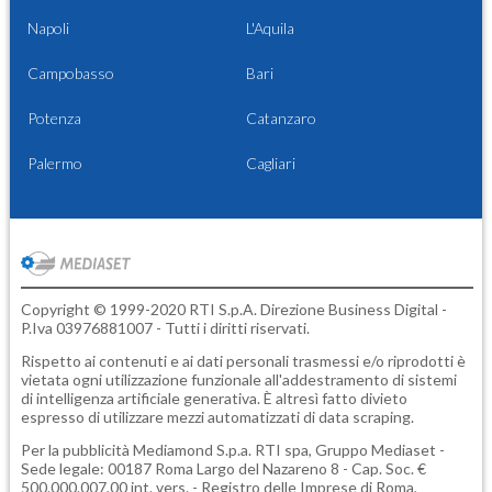
Napoli
L'Aquila
Campobasso
Bari
Potenza
Catanzaro
Palermo
Cagliari
Copyright © 1999-2020 RTI S.p.A. Direzione Business Digital -
P.Iva 03976881007 - Tutti i diritti riservati.
Rispetto ai contenuti e ai dati personali trasmessi e/o riprodotti è
vietata ogni utilizzazione funzionale all'addestramento di sistemi
di intelligenza artificiale generativa. È altresì fatto divieto
espresso di utilizzare mezzi automatizzati di data scraping.
Per la pubblicità
Mediamond S.p.a.
RTI spa, Gruppo Mediaset -
Sede legale: 00187 Roma Largo del Nazareno 8 - Cap. Soc. €
500.000.007,00 int. vers. - Registro delle Imprese di Roma,