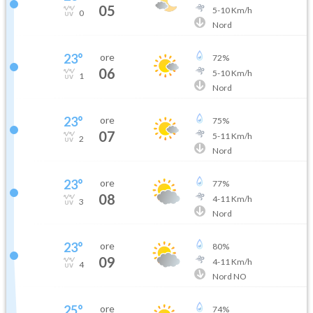
05
5
-
10
Km/h
0
Nord
23
°
ore
72
%
06
5
-
10
Km/h
1
Nord
23
°
ore
75
%
07
5
-
11
Km/h
2
Nord
23
°
ore
77
%
08
4
-
11
Km/h
3
Nord
23
°
ore
80
%
09
4
-
11
Km/h
4
Nord NO
25
°
ore
74
%