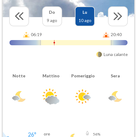
Do
Lu
9 ago
10 ago
06:19
20:40
Luna calante
Notte
Mattino
Pomeriggio
Sera
26
°
ore
56
%