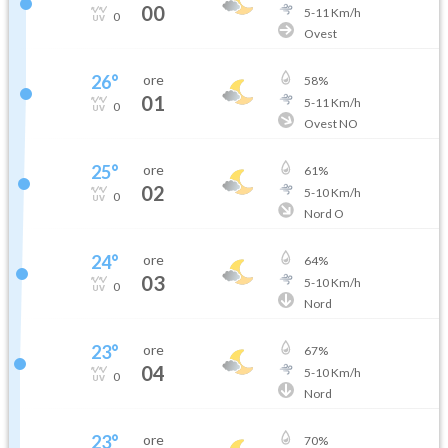
00
5
-
11
Km/h
0
Ovest
26
°
ore
58
%
01
5
-
11
Km/h
0
Ovest NO
25
°
ore
61
%
02
5
-
10
Km/h
0
Nord O
24
°
ore
64
%
03
5
-
10
Km/h
0
Nord
23
°
ore
67
%
04
5
-
10
Km/h
0
Nord
23
°
ore
70
%