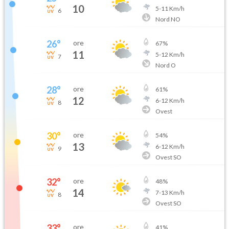
10
5
-
11
Km/h
6
Nord NO
26
°
ore
67
%
11
5
-
12
Km/h
7
Nord O
28
°
ore
61
%
12
6
-
12
Km/h
8
Ovest
30
°
ore
54
%
13
6
-
12
Km/h
9
Ovest SO
32
°
ore
48
%
14
7
-
13
Km/h
8
Ovest SO
33
°
ore
41
%