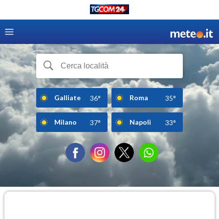
Galliate
Roma
36°
35°
Milano
Napoli
37°
33°