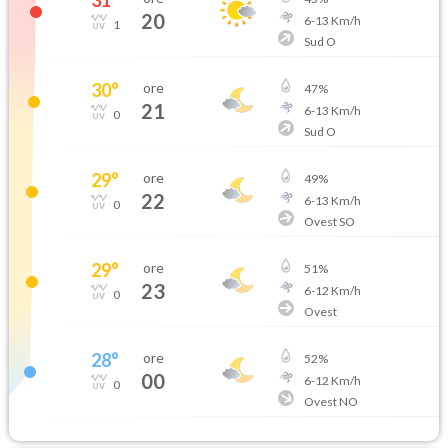
20
6
-
13
Km/h
1
Sud O
30
°
ore
47
%
21
6
-
13
Km/h
0
Sud O
29
°
ore
49
%
22
6
-
13
Km/h
0
Ovest SO
29
°
ore
51
%
23
6
-
12
Km/h
0
Ovest
28
°
ore
52
%
00
6
-
12
Km/h
0
Ovest NO