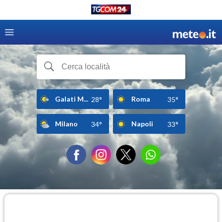
Galati M...
Roma
28°
35°
Milano
Napoli
34°
33°