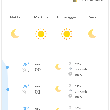
Luna crescente
Notte
Mattino
Pomeriggio
Sera
28
°
ore
62
%
00
5
-
9
Km/h
0
Sud O
29
°
ore
61
%
01
5
-
9
Km/h
0
Sud O
30
°
ore
60
%