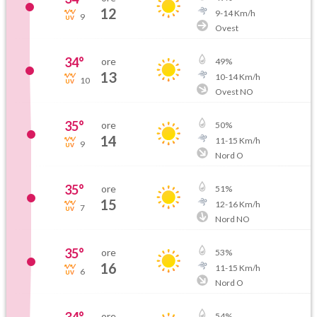
12
9
-
14
Km/h
9
Ovest
34
°
ore
49
%
13
10
-
14
Km/h
10
Ovest NO
35
°
ore
50
%
14
11
-
15
Km/h
9
Nord O
35
°
ore
51
%
15
12
-
16
Km/h
7
Nord NO
35
°
ore
53
%
16
11
-
15
Km/h
6
Nord O
ore
54
%