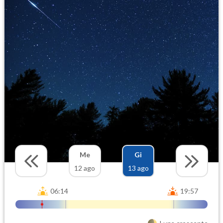
Me
Gi
12 ago
13 ago
06:14
19:57