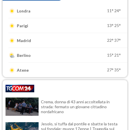
11°
24°
Londra
13°
25°
Parigi
22°
37°
Madrid
15°
21°
Berlino
27°
35°
Atene
Crema, donna di 43 anni accoltellata in
strada: fermato un giovane cittadino
nordafricano
Jesolo, si tuffa dal pontile e sbatte la testa
sul fondale: muore 17enne | Tragedia sul