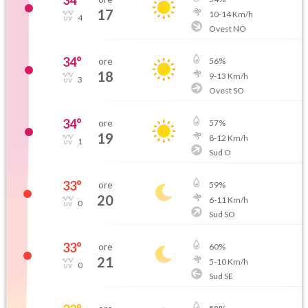
34
°
17
10
-
14
Km/h
4
Ovest NO
34
°
ore
56
%
18
9
-
13
Km/h
3
Ovest SO
34
°
ore
57
%
19
8
-
12
Km/h
1
Sud O
33
°
ore
59
%
20
6
-
11
Km/h
0
Sud SO
33
°
ore
60
%
21
5
-
10
Km/h
0
Sud SE