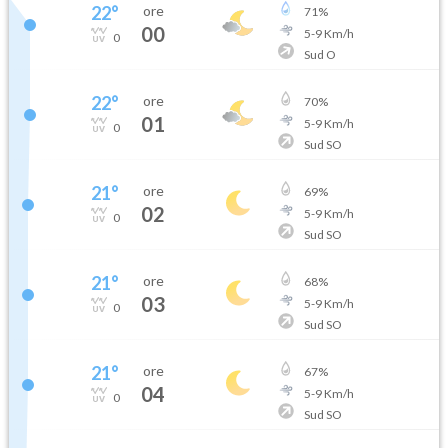
22
°
ore
71
%
00
5
-
9
Km/h
0
Sud O
22
°
ore
70
%
01
5
-
9
Km/h
0
Sud SO
21
°
ore
69
%
02
5
-
9
Km/h
0
Sud SO
21
°
ore
68
%
03
5
-
9
Km/h
0
Sud SO
21
°
ore
67
%
04
5
-
9
Km/h
0
Sud SO