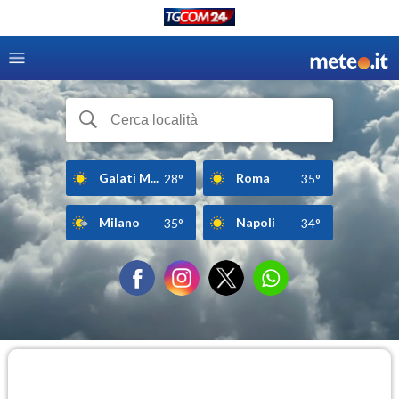
Galati M...
Roma
28°
35°
Milano
Napoli
35°
34°