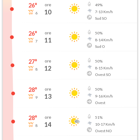
26
°
ore
49
%
10
7
-
13
Km/h
6
Sud SO
26
°
ore
50
%
11
8
-
14
Km/h
7
Sud O
27
°
ore
50
%
12
8
-
15
Km/h
8
Ovest SO
28
°
ore
50
%
13
9
-
16
Km/h
9
Ovest
28
°
ore
51
%
14
10
-
17
Km/h
8
Ovest NO