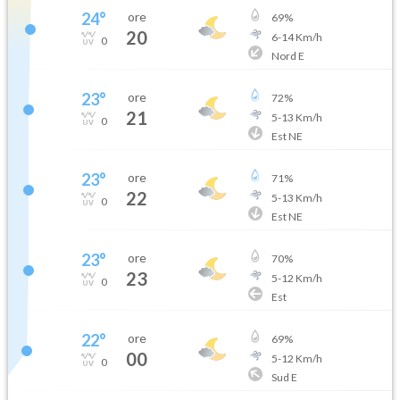
24
°
ore
69
%
20
6
-
14
Km/h
0
Nord E
23
°
ore
72
%
21
5
-
13
Km/h
0
Est NE
23
°
ore
71
%
22
5
-
13
Km/h
0
Est NE
23
°
ore
70
%
23
5
-
12
Km/h
0
Est
22
°
ore
69
%
00
5
-
12
Km/h
0
Sud E