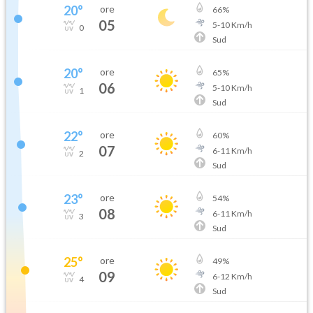
20
°
ore
66
%
05
5
-
10
Km/h
0
Sud
20
°
ore
65
%
06
5
-
10
Km/h
1
Sud
22
°
ore
60
%
07
6
-
11
Km/h
2
Sud
23
°
ore
54
%
08
6
-
11
Km/h
3
Sud
25
°
ore
49
%
09
6
-
12
Km/h
4
Sud