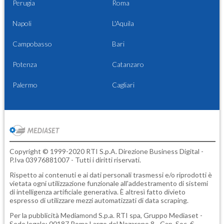
Perugia
Roma
Napoli
L'Aquila
Campobasso
Bari
Potenza
Catanzaro
Palermo
Cagliari
Copyright © 1999-2020 RTI S.p.A. Direzione Business Digital -
P.Iva 03976881007 - Tutti i diritti riservati.
Rispetto ai contenuti e ai dati personali trasmessi e/o riprodotti è
vietata ogni utilizzazione funzionale all'addestramento di sistemi
di intelligenza artificiale generativa. È altresì fatto divieto
espresso di utilizzare mezzi automatizzati di data scraping.
Per la pubblicità
Mediamond S.p.a.
RTI spa, Gruppo Mediaset -
Sede legale: 00187 Roma Largo del Nazareno 8 - Cap. Soc. €