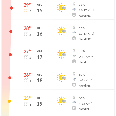
29
°
ore
51
%
15
11
-
17
Km/h
6
Nord NO
28
°
ore
55
%
16
10
-
17
Km/h
5
Nord NO
27
°
ore
58
%
17
9
-
16
Km/h
4
Nord
26
°
ore
62
%
18
8
-
15
Km/h
2
Nord NE
25
°
ore
65
%
19
7
-
15
Km/h
1
Nord NE