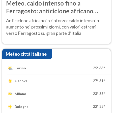
Meteo, caldo intenso fino a
Ferragosto: anticiclone africano
ancora protagonista
Anticiclone africano in rinforzo: caldo intenso in
aumento nei prossimi giorni, con valori estremi
verso Ferragosto su gran parte d’Italia
Meteo città italiane
25°
33°
Torino
27°
31°
Genova
23°
35°
Milano
22°
35°
Bologna