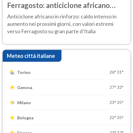
Ferragosto: anticiclone africano
ancora protagonista
Anticiclone africano in rinforzo: caldo intenso in
aumento nei prossimi giorni, con valori estremi
verso Ferragosto su gran parte d’Italia
Meteo città italiane
26°
31°
Torino
27°
32°
Genova
23°
35°
Milano
22°
35°
Bologna
23°
37°
Firenze