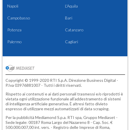
Napoli
L'Aquila
Campobasso
Bari
Potenza
Catanzaro
Palermo
Cagliari
Copyright © 1999-2020 RTI S.p.A. Direzione Business Digital -
P.Iva 03976881007 - Tutti i diritti riservati.
Rispetto ai contenuti e ai dati personali trasmessi e/o riprodotti è
vietata ogni utilizzazione funzionale all'addestramento di sistemi
di intelligenza artificiale generativa. È altresì fatto divieto
espresso di utilizzare mezzi automatizzati di data scraping.
Per la pubblicità
Mediamond S.p.a.
RTI spa, Gruppo Mediaset -
Sede legale: 00187 Roma Largo del Nazareno 8 - Cap. Soc. €
500.000.007,00 int. vers. - Registro delle Imprese di Roma,