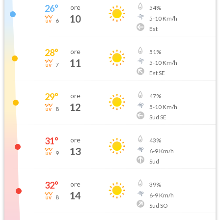
26
°
ore
54
%
10
5
-
10
Km/h
6
Est
28
°
ore
51
%
11
5
-
10
Km/h
7
Est SE
29
°
ore
47
%
12
5
-
10
Km/h
8
Sud SE
31
°
ore
43
%
13
6
-
9
Km/h
9
Sud
32
°
ore
39
%
14
6
-
9
Km/h
8
Sud SO