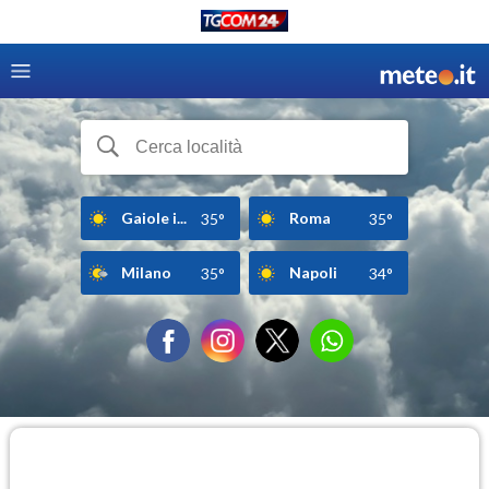
Gaiole i...
Roma
35°
35°
Milano
Napoli
35°
34°