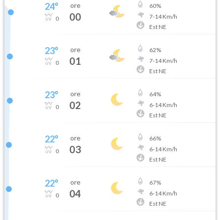
24
°
ore
60
%
00
7
-
14
Km/h
0
Est NE
23
°
ore
62
%
01
7
-
14
Km/h
0
Est NE
23
°
ore
64
%
02
6
-
14
Km/h
0
Est NE
22
°
ore
66
%
03
6
-
14
Km/h
0
Est NE
22
°
ore
67
%
04
6
-
14
Km/h
0
Est NE