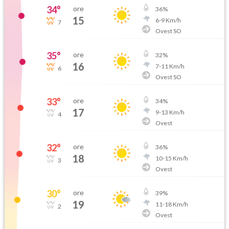
34
°
ore
36
%
15
6
-
9
Km/h
7
Ovest SO
35
°
ore
32
%
16
7
-
11
Km/h
6
Ovest SO
33
°
ore
34
%
17
9
-
13
Km/h
4
Ovest
32
°
ore
36
%
18
10
-
15
Km/h
3
Ovest
30
°
ore
39
%
19
11
-
18
Km/h
2
Ovest