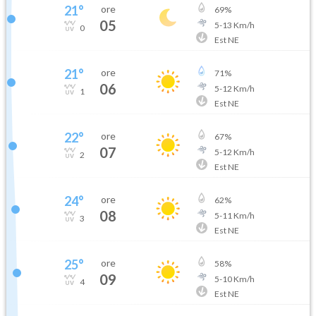
21
°
ore
69
%
05
5
-
13
Km/h
0
Est NE
21
°
ore
71
%
06
5
-
12
Km/h
1
Est NE
22
°
ore
67
%
07
5
-
12
Km/h
2
Est NE
24
°
ore
62
%
08
5
-
11
Km/h
3
Est NE
25
°
ore
58
%
09
5
-
10
Km/h
4
Est NE