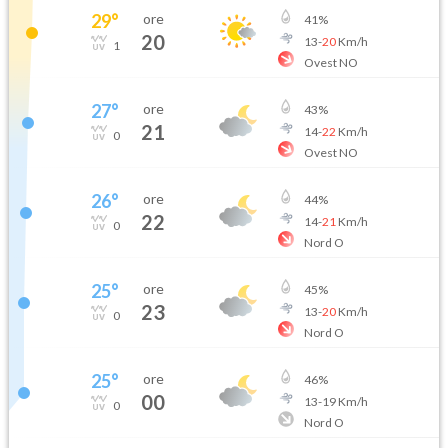
29
°
ore
41
%
20
13
-
20
Km/h
1
Ovest NO
27
°
ore
43
%
21
14
-
22
Km/h
0
Ovest NO
26
°
ore
44
%
22
14
-
21
Km/h
0
Nord O
25
°
ore
45
%
23
13
-
20
Km/h
0
Nord O
25
°
ore
46
%
00
13
-
19
Km/h
0
Nord O