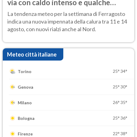
via con caldo intenso e qualche
temporale
La tendenza meteo per la settimana di Ferragosto
indica una nuova impennata della calura tra 11 e 14
agosto, con nuovi rialzi anche al Nord.
Meteo città italiane
25°
34°
Torino
25°
30°
Genova
26°
35°
Milano
25°
36°
Bologna
22°
38°
Firenze