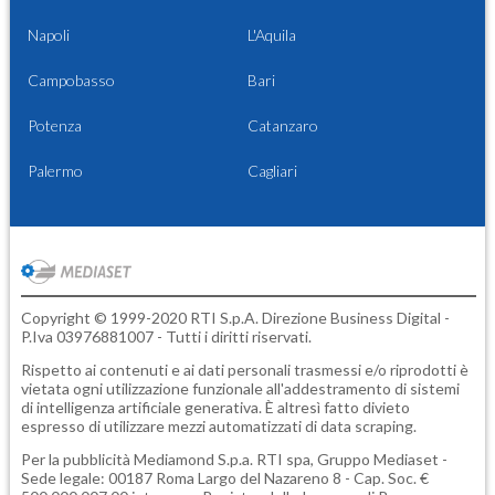
Napoli
L'Aquila
Campobasso
Bari
Potenza
Catanzaro
Palermo
Cagliari
Copyright © 1999-2020 RTI S.p.A. Direzione Business Digital -
P.Iva 03976881007 - Tutti i diritti riservati.
Rispetto ai contenuti e ai dati personali trasmessi e/o riprodotti è
vietata ogni utilizzazione funzionale all'addestramento di sistemi
di intelligenza artificiale generativa. È altresì fatto divieto
espresso di utilizzare mezzi automatizzati di data scraping.
Per la pubblicità
Mediamond S.p.a.
RTI spa, Gruppo Mediaset -
Sede legale: 00187 Roma Largo del Nazareno 8 - Cap. Soc. €