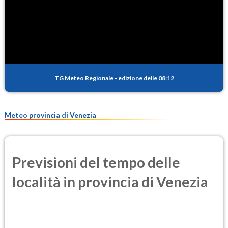
SO2
0.7
(Anidride solforosa)
PM10
15.0
(Materia particolata)
TG Meteo Regionale
-
edizione delle 08:12
PM25
11.0
(Materia particolata)
Meteo provincia di Venezia
Previsioni del tempo delle
località in provincia di Venezia