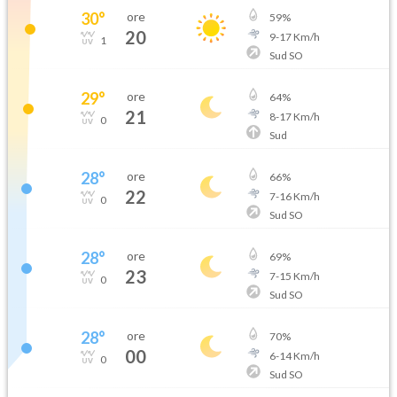
30
°
ore
59
%
20
9
-
17
Km/h
1
Sud SO
29
°
ore
64
%
21
8
-
17
Km/h
0
Sud
28
°
ore
66
%
22
7
-
16
Km/h
0
Sud SO
28
°
ore
69
%
23
7
-
15
Km/h
0
Sud SO
28
°
ore
70
%
00
6
-
14
Km/h
0
Sud SO