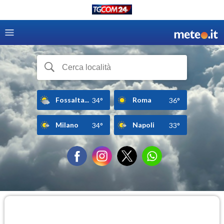
Fossalta...
Roma
34°
36°
Milano
Napoli
34°
33°