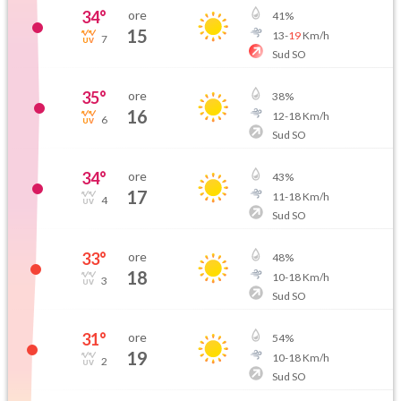
34
°
ore
41
%
15
13
-
19
Km/h
7
Sud SO
35
°
ore
38
%
16
12
-
18
Km/h
6
Sud SO
34
°
ore
43
%
17
11
-
18
Km/h
4
Sud SO
33
°
ore
48
%
18
10
-
18
Km/h
3
Sud SO
31
°
ore
54
%
19
10
-
18
Km/h
2
Sud SO