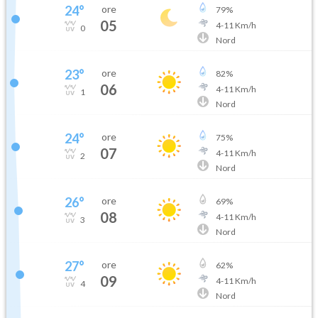
24
°
ore
79
%
05
4
-
11
Km/h
0
Nord
23
°
ore
82
%
06
4
-
11
Km/h
1
Nord
24
°
ore
75
%
07
4
-
11
Km/h
2
Nord
26
°
ore
69
%
08
4
-
11
Km/h
3
Nord
27
°
ore
62
%
09
4
-
11
Km/h
4
Nord