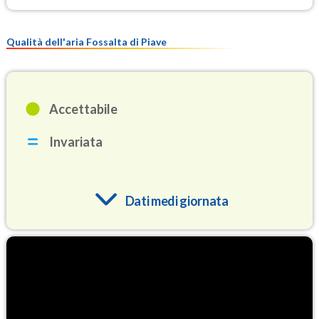
Qualità dell'aria Fossalta di Piave
Accettabile
Invariata
Dati medi giornata
O3
93.3
(Ozono)
NO2
8.5
(Diossido di azoto)