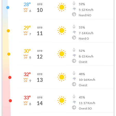
28
°
ore
59
%
10
5
-
12
Km/h
6
Nord NO
29
°
ore
55
%
11
7
-
14
Km/h
7
Nord O
30
°
ore
52
%
12
8
-
15
Km/h
8
Ovest
32
°
ore
48
%
13
10
-
16
Km/h
9
Ovest
33
°
ore
45
%
14
11
-
17
Km/h
8
Ovest SO