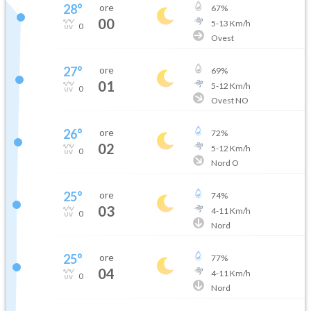
28
°
ore
67
%
00
5
-
13
Km/h
0
Ovest
27
°
ore
69
%
01
5
-
12
Km/h
0
Ovest NO
26
°
ore
72
%
02
5
-
12
Km/h
0
Nord O
25
°
ore
74
%
03
4
-
11
Km/h
0
Nord
25
°
ore
77
%
04
4
-
11
Km/h
0
Nord