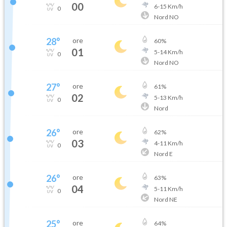
00
6
-
15
Km/h
0
Nord NO
28
°
ore
60
%
01
5
-
14
Km/h
0
Nord NO
27
°
ore
61
%
02
5
-
13
Km/h
0
Nord
26
°
ore
62
%
03
4
-
11
Km/h
0
Nord E
26
°
ore
63
%
04
5
-
11
Km/h
0
Nord NE
25
°
ore
64
%