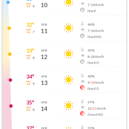
10
7
-
14
Km/h
6
Nord
32
°
ore
46
%
11
7
-
16
Km/h
7
Nord NO
33
°
ore
43
%
12
8
-
18
Km/h
8
Nord O
34
°
ore
40
%
13
9
-
19
Km/h
9
Nord O
35
°
ore
37
%
14
10
-
21
Km/h
8
Ovest NO
37
°
ore
33
%