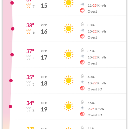
15
11
-
23
Km/h
7
Ovest
38
°
ore
30
%
16
10
-
22
Km/h
6
Ovest
37
°
ore
35
%
17
10
-
22
Km/h
4
Ovest
35
°
ore
40
%
18
10
-
22
Km/h
3
Ovest SO
34
°
ore
46
%
19
9
-
21
Km/h
2
Ovest SO
32
°
ore
51
%