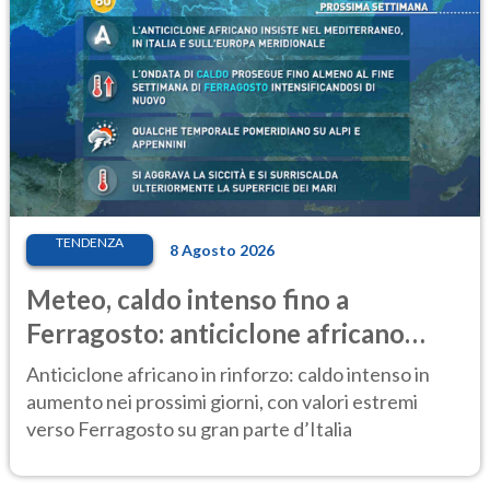
TENDENZA
8 Agosto 2026
Meteo, caldo intenso fino a
Ferragosto: anticiclone africano
ancora protagonista
Anticiclone africano in rinforzo: caldo intenso in
aumento nei prossimi giorni, con valori estremi
verso Ferragosto su gran parte d’Italia