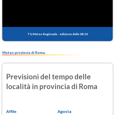
SO2
0.4
(Anidride solforosa)
PM10
15.8
(Materia particolata)
TG Meteo Regionale
-
edizione delle 08:10
PM25
10.1
(Materia particolata)
Meteo provincia di Roma
Previsioni del tempo delle
località in provincia di Roma
Affile
Agosta