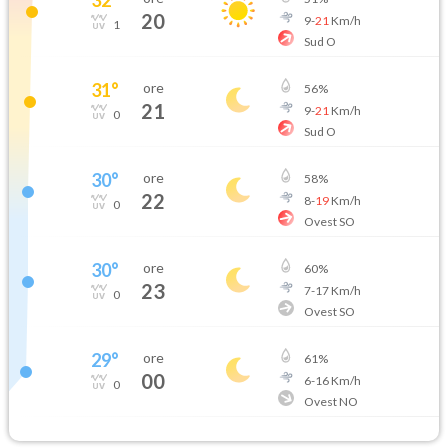
20
9
-
21
Km/h
1
Sud O
31
°
ore
56
%
21
9
-
21
Km/h
0
Sud O
30
°
ore
58
%
22
8
-
19
Km/h
0
Ovest SO
30
°
ore
60
%
23
7
-
17
Km/h
0
Ovest SO
29
°
ore
61
%
00
6
-
16
Km/h
0
Ovest NO