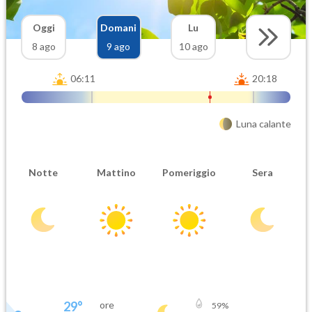
Oggi
Domani
Lu
8 ago
9 ago
10 ago
06:11
20:18
Luna calante
Notte
Mattino
Pomeriggio
Sera
29
°
ore
59
%