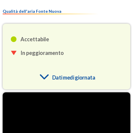
Qualità dell'aria Fonte Nuova
Accettabile
In peggioramento
Dati medi giornata
O3
86.2
(Ozono)
NO2
4.7
(Diossido di azoto)