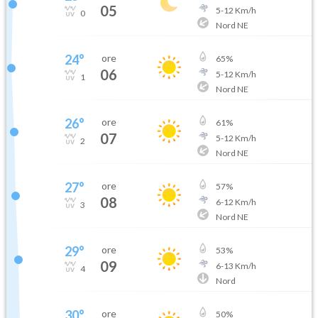
05
5
-
12
Km/h
0
Nord NE
24
°
ore
65
%
06
5
-
12
Km/h
1
Nord NE
26
°
ore
61
%
07
5
-
12
Km/h
2
Nord NE
27
°
ore
57
%
08
6
-
12
Km/h
3
Nord NE
29
°
ore
53
%
09
6
-
13
Km/h
4
Nord
30
°
ore
50
%