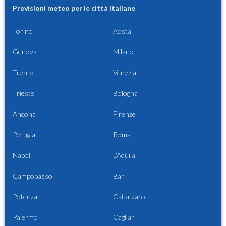
Previsioni meteo per le città italiane
Torino
Aosta
Genova
Milano
Trento
Venezia
Trieste
Bologna
Ancona
Firenze
Perugia
Roma
Napoli
L'Aquila
Campobasso
Bari
Potenza
Catanzaro
Palermo
Cagliari