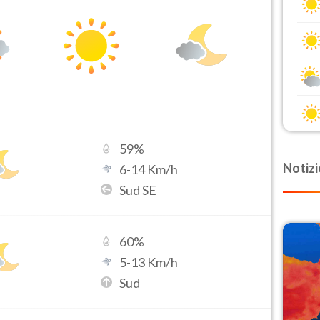
59
%
Notizi
6
-
14
Km/h
Sud SE
60
%
5
-
13
Km/h
Sud