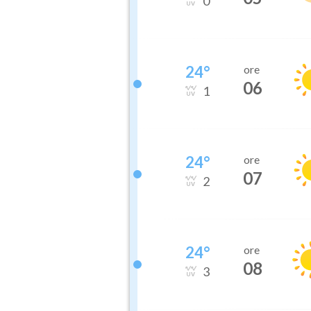
0
24
°
ore
06
1
24
°
ore
07
2
24
°
ore
08
3