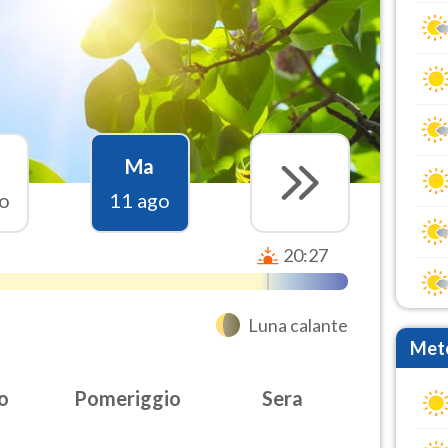
Ma
o
11 ago
20:27
Luna calante
Mete
o
Pomeriggio
Sera