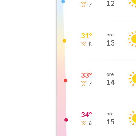
12
7
31
°
ore
13
8
33
°
ore
14
7
34
°
ore
15
6