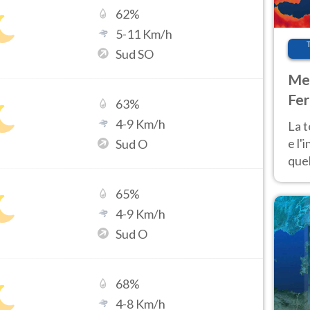
62
%
5
-
11
Km/h
Sud SO
Met
Fer
63
%
pau
4
-
9
Km/h
La 
e l'
Sud O
quel
Fer
65
%
tem
4
-
9
Km/h
Sud O
68
%
4
-
8
Km/h