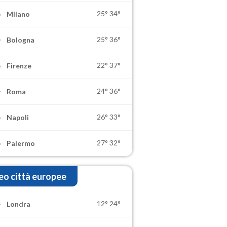
25°
34°
Milano
25°
36°
Bologna
22°
37°
Firenze
24°
36°
Roma
26°
33°
Napoli
27°
32°
Palermo
o città europee
12°
24°
Londra