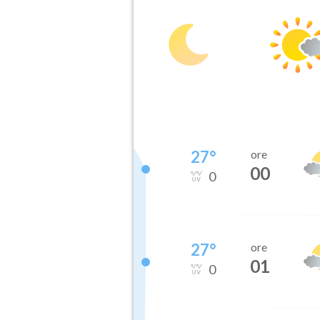
27
°
ore
00
0
27
°
ore
01
0