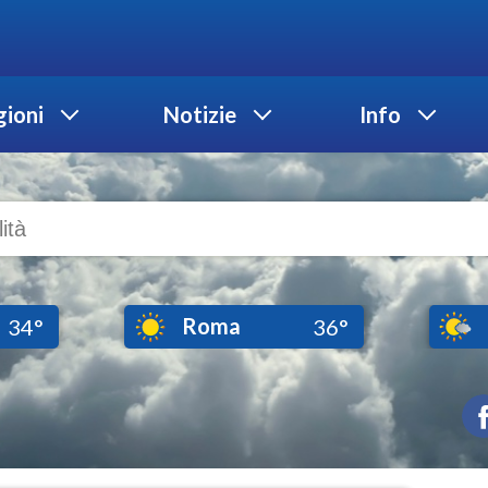
ioni
Notizie
Info
Roma
34°
36°