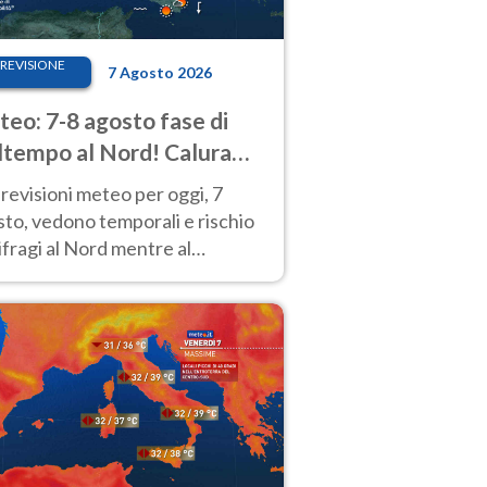
REVISIONE
7 Agosto 2026
eo: 7-8 agosto fase di
tempo al Nord! Calura
o a Ferragosto
revisioni meteo per oggi, 7
to, vedono temporali e rischio
fragi al Nord mentre al
tro-Sud sole e caldo sempre
to intenso.