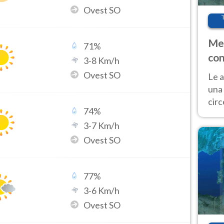
Ovest SO
Met
71
%
con
3
-
8
Km/h
Ovest SO
Le a
una 
cir
74
%
del 
3
-
7
Km/h
gior
Fer
Ovest SO
77
%
3
-
6
Km/h
Ovest SO