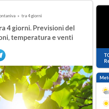
ontaniva
tra 4 giorni
 4 giorni. Previsioni del
oni, temperatura e venti
T
Re
Mete