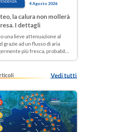
TENDENZA
4 Agosto 2026
eo, la calura non mollerà
presa. I dettagli
o una lieve attenuazione al
 grazie ad un flusso di aria
germente più fresca, probabile
o rinforzo dell’anticiclone
icano entro Ferragosto
rticoli
Vedi tutti