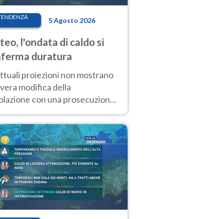
TENDENZA
5 Agosto 2026
eo, l'ondata di caldo si
ferma duratura
ttuali proiezioni non mostrano
vera modifica della
colazione con una prosecuzione
caldo fuori scala per molti
ni, compresa la settimana di
ragosto