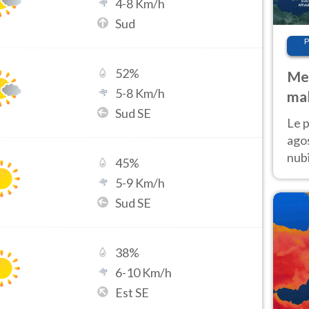
4
-
8
Km/h
Sud
P
52
%
Met
5
-
8
Km/h
mal
Sud SE
fin
Le p
agos
nubi
45
%
Cen
5
-
9
Km/h
mol
Sud SE
38
%
6
-
10
Km/h
Est SE