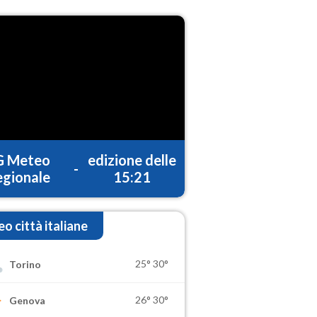
G Meteo
edizione delle
-
gionale
15:21
o città italiane
25°
30°
Torino
26°
30°
Genova