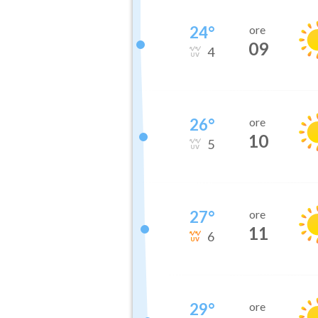
24
°
ore
09
4
26
°
ore
10
5
27
°
ore
11
6
29
°
ore