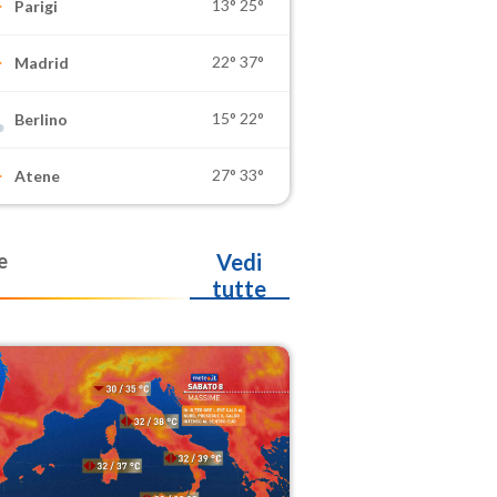
13°
25°
Parigi
22°
37°
Madrid
15°
22°
Berlino
27°
33°
Atene
e
Vedi
tutte