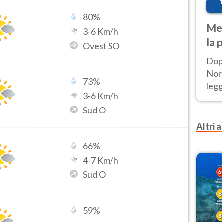
80
%
Met
3
-
6
Km/h
la 
Ovest SO
Dop
Nord
73
%
leg
3
-
6
Km/h
nuov
Sud O
afr
Altri a
66
%
4
-
7
Km/h
Sud O
59
%