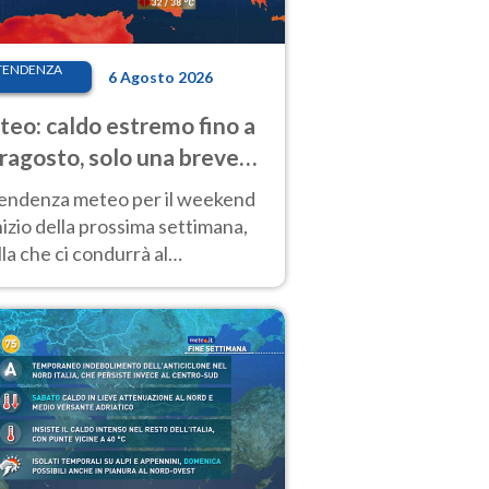
TENDENZA
6 Agosto 2026
eo: caldo estremo fino a
ragosto, solo una breve
sa. Ecco dove
tendenza meteo per il weekend
inizio della prossima settimana,
la che ci condurrà al
ragosto, vede ancora
perature molto elevate