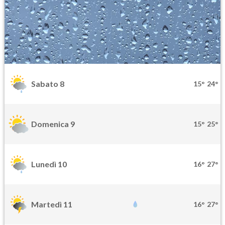
Sabato 8
15°
24°
Domenica 9
15°
25°
Lunedì 10
16°
27°
Martedì 11
16°
27°