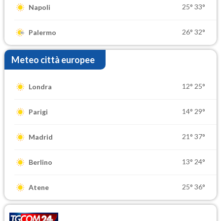
25°
33°
Napoli
26°
32°
Palermo
Meteo città europee
12°
25°
Londra
14°
29°
Parigi
21°
37°
Madrid
13°
24°
Berlino
25°
36°
Atene