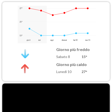
27°
21°
15°
gio 6
ieri
oggi
domani
lun 10
mar 11
Giorno più freddo
Sabato 8
15°
Giorno più caldo
Lunedì 10
27°