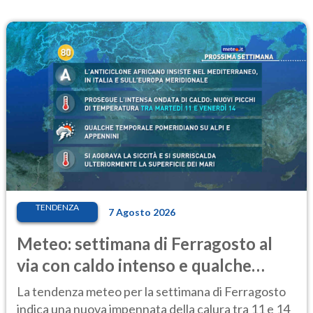
TENDENZA
7 Agosto 2026
Meteo: settimana di Ferragosto al
via con caldo intenso e qualche
temporale
La tendenza meteo per la settimana di Ferragosto
indica una nuova impennata della calura tra 11 e 14