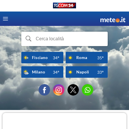
Fisciano
Roma
34°
35°
Milano
Napoli
34°
33°