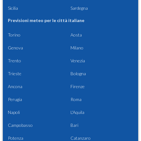
Sicilia
Sardegna
Previsioni meteo per le città italiane
Torino
Aosta
Genova
Milano
Trento
Venezia
Trieste
Bologna
Ancona
Firenze
Perugia
Roma
Napoli
L'Aquila
Campobasso
Bari
Potenza
Catanzaro