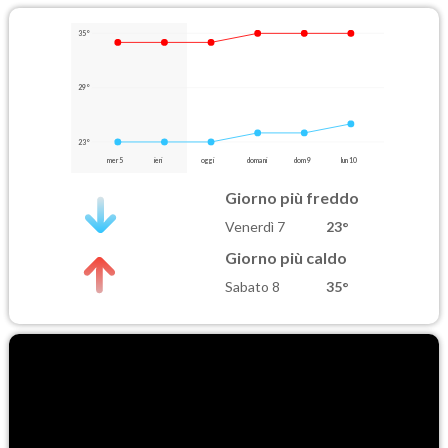
35°
29°
23°
mer 5
ieri
oggi
domani
dom 9
lun 10
Giorno più freddo
Venerdì 7
23°
Giorno più caldo
Sabato 8
35°