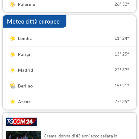
26°
32°
Palermo
Meteo città europee
11°
24°
Londra
13°
25°
Parigi
22°
37°
Madrid
15°
21°
Berlino
27°
35°
Atene
Crema, donna di 43 anni accoltellata in