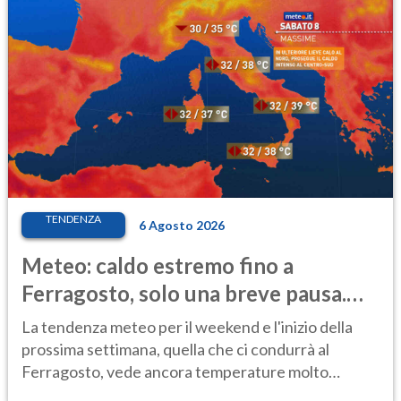
TENDENZA
6 Agosto 2026
Meteo: caldo estremo fino a
Ferragosto, solo una breve pausa.
Ecco dove
La tendenza meteo per il weekend e l'inizio della
prossima settimana, quella che ci condurrà al
Ferragosto, vede ancora temperature molto
elevate