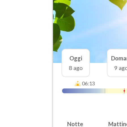
Oggi
Doma
8 ago
9 ag
06:13
Notte
Mattin