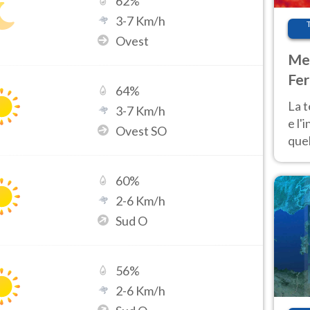
62
%
3
-
7
Km/h
Ovest
Met
Fer
64
%
pau
La 
3
-
7
Km/h
e l'
Ovest SO
quel
Fer
tem
60
%
2
-
6
Km/h
Sud O
56
%
2
-
6
Km/h