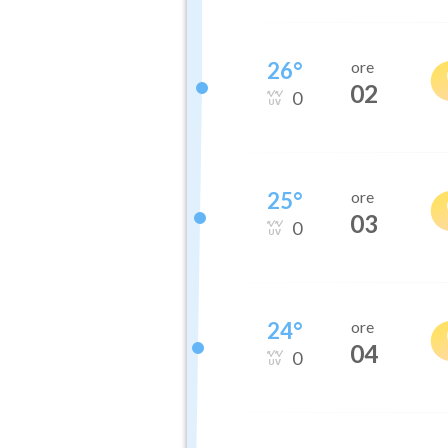
26
°
ore
02
0
25
°
ore
03
0
24
°
ore
04
0