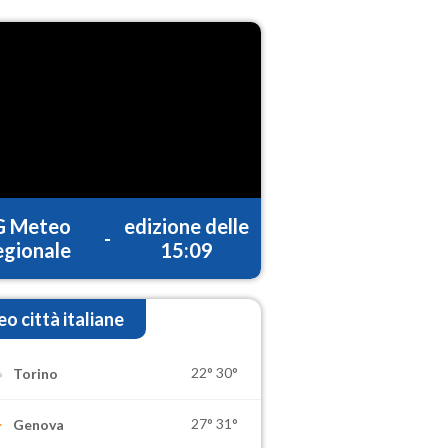
G Meteo
edizione delle
-
gionale
15:09
o città italiane
22°
30°
Torino
27°
31°
Genova