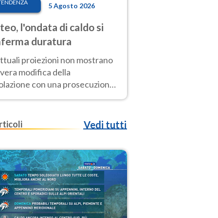
TENDENZA
5 Agosto 2026
eo, l'ondata di caldo si
ferma duratura
ttuali proiezioni non mostrano
vera modifica della
colazione con una prosecuzione
caldo fuori scala per molti
ni, compresa la settimana di
ragosto
rticoli
Vedi tutti