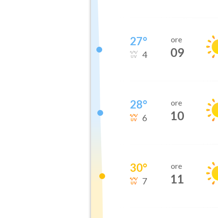
27
°
ore
09
4
28
°
ore
10
6
30
°
ore
11
7