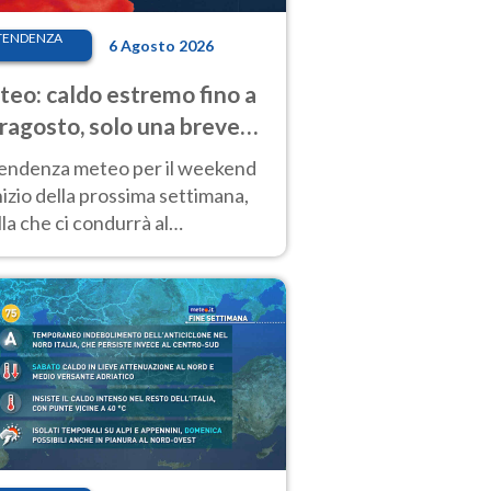
TENDENZA
6 Agosto 2026
eo: caldo estremo fino a
ragosto, solo una breve
sa. Ecco dove
tendenza meteo per il weekend
inizio della prossima settimana,
la che ci condurrà al
ragosto, vede ancora
perature molto elevate