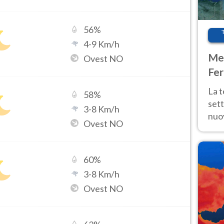
56
%
4
-
9
Km/h
Met
Ovest NO
Fer
int
La 
58
%
sett
3
-
8
Km/h
nuov
Ovest NO
11 e
anc
60
%
3
-
8
Km/h
Ovest NO