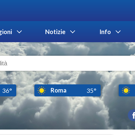
ioni
Notizie
Info
Roma
36°
35°