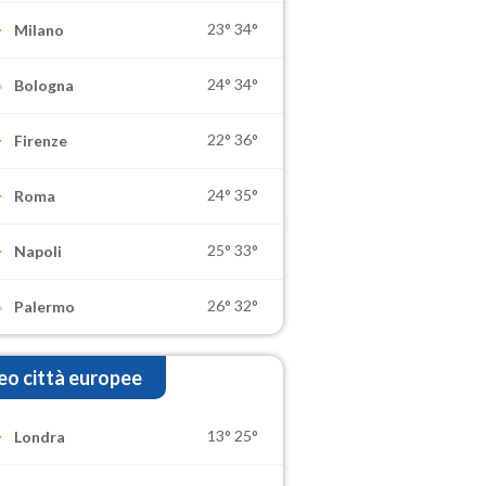
23°
34°
Milano
24°
34°
Bologna
22°
36°
Firenze
24°
35°
Roma
25°
33°
Napoli
26°
32°
Palermo
o città europee
13°
25°
Londra