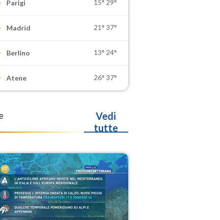
15°
29°
Parigi
21°
37°
Madrid
13°
24°
Berlino
26°
37°
Atene
e
Vedi
tutte