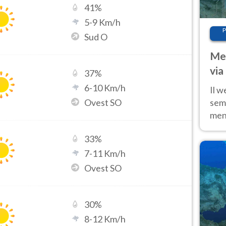
41
%
5
-
9
Km/h
P
Sud O
Met
via
37
%
cal
6
-
10
Km/h
Il w
Ovest SO
sem
ment
fino
33
%
calo
7
-
11
Km/h
Ovest SO
30
%
8
-
12
Km/h