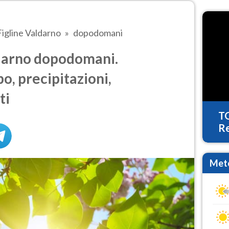
Figline Valdarno
dopodomani
darno dopodomani.
o, precipitazioni,
ti
T
Re
Mete