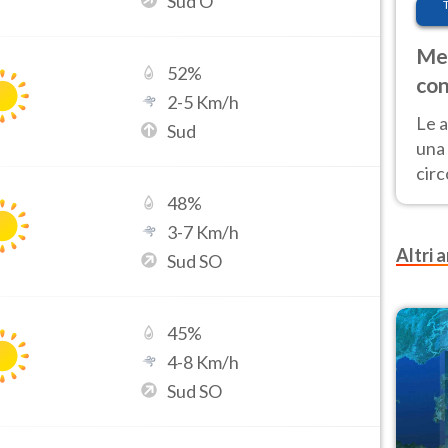
Sud O
Met
52
%
con
2
-
5
Km/h
Le a
Sud
una 
cir
del 
48
%
gior
3
-
7
Km/h
Fer
Altri a
Sud SO
45
%
4
-
8
Km/h
Sud SO