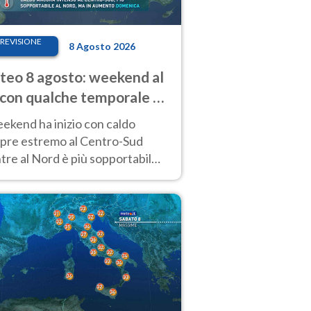
REVISIONE
8 Agosto 2026
eo 8 agosto: weekend al
 con qualche temporale e
do estremo al Centro-Sud
eekend ha inizio con caldo
pre estremo al Centro-Sud
re al Nord è più sopportabile
 a domenica 9. Temporali di
re sui rilievi.