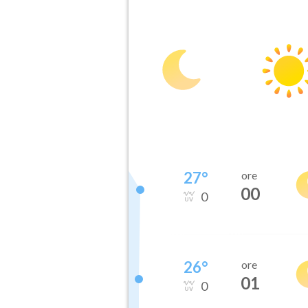
27
°
ore
00
0
26
°
ore
01
0