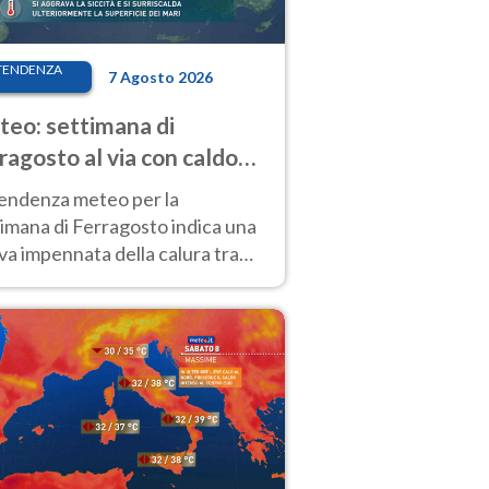
TENDENZA
7 Agosto 2026
eo: settimana di
ragosto al via con caldo
enso e qualche temporale
tendenza meteo per la
imana di Ferragosto indica una
a impennata della calura tra
 14 agosto, con nuovi rialzi
he al Nord.