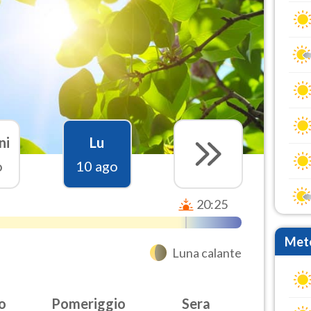
ni
Lu
o
10 ago
20:25
Mete
Luna calante
o
Pomeriggio
Sera