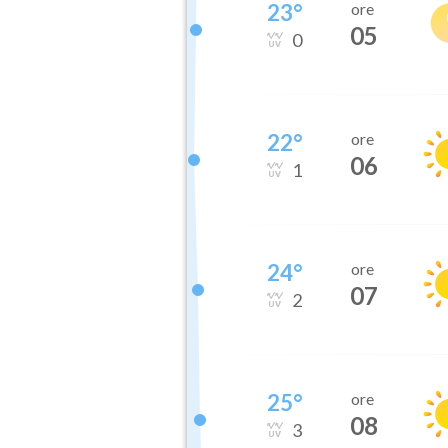
23
°
ore
05
0
22
°
ore
06
1
24
°
ore
07
2
25
°
ore
08
3