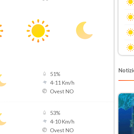
Notizi
51
%
4
-
11
Km/h
Ovest NO
53
%
4
-
10
Km/h
Ovest NO