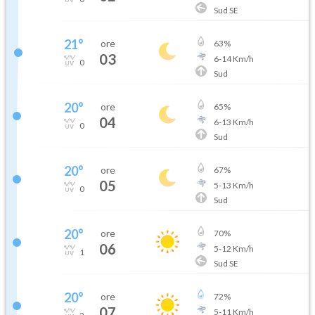
Sud SE
21
°
ore
63
%
03
6
-
14
Km/h
0
Sud
20
°
ore
65
%
04
6
-
13
Km/h
0
Sud
20
°
ore
67
%
05
5
-
13
Km/h
0
Sud
20
°
ore
70
%
06
5
-
12
Km/h
1
Sud SE
20
°
ore
72
%
07
5
-
11
Km/h