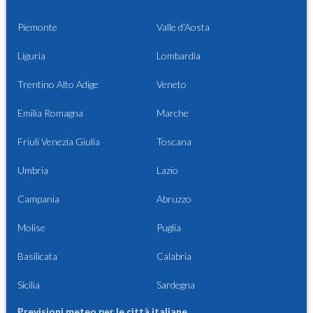
Piemonte
Valle d'Aosta
Liguria
Lombardia
Trentino Alto Adige
Veneto
Emilia Romagna
Marche
Friuli Venezia Giulia
Toscana
Umbria
Lazio
Campania
Abruzzo
Molise
Puglia
Basilicata
Calabria
Sicilia
Sardegna
Previsioni meteo per le città italiane