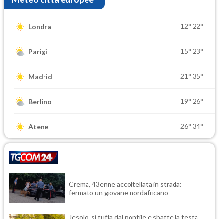
12°
22°
Londra
15°
23°
Parigi
21°
35°
Madrid
19°
26°
Berlino
26°
34°
Atene
Crema, 43enne accoltellata in strada:
fermato un giovane nordafricano
Jesolo, si tuffa dal pontile e sbatte la testa