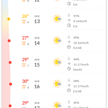
8
Est
26
°
ore
55
%
13
9
-
14
Km/h
9
Est
27
°
ore
49
%
14
10
-
16
Km/h
8
Est NE
29
°
ore
44
%
15
11
-
17
Km/h
7
Nord E
30
°
ore
38
%
16
11
-
17
Km/h
6
Est NE
29
°
ore
43
%
11
-
17
Km/h