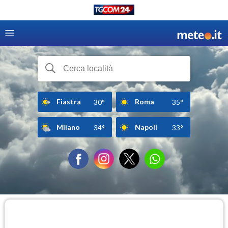
Fiastra
Roma
30°
35°
Milano
Napoli
34°
33°