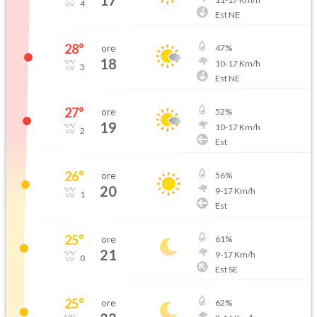
17
4
Est NE
28
°
ore
47
%
18
10
-
17
Km/h
3
Est NE
27
°
ore
52
%
19
10
-
17
Km/h
2
Est
26
°
ore
56
%
20
9
-
17
Km/h
1
Est
25
°
ore
61
%
21
9
-
17
Km/h
0
Est SE
25
°
ore
62
%