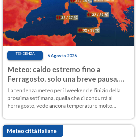
TENDENZA
6 Agosto 2026
Meteo: caldo estremo fino a
Ferragosto, solo una breve pausa.
Ecco dove
La tendenza meteo per il weekend e l'inizio della
prossima settimana, quella che ci condurrà al
Ferragosto, vede ancora temperature molto
elevate
Meteo città italiane