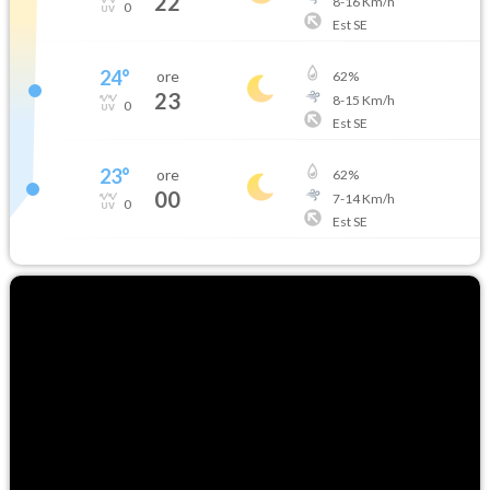
22
8
-
16
Km/h
0
Est SE
24
°
ore
62
%
23
8
-
15
Km/h
0
Est SE
23
°
ore
62
%
00
7
-
14
Km/h
0
Est SE