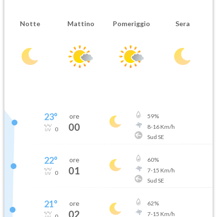
Notte
Mattino
Pomeriggio
Sera
23
°
ore
59
%
00
8
-
16
Km/h
0
Sud SE
22
°
ore
60
%
01
7
-
15
Km/h
0
Sud SE
21
°
ore
62
%
02
7
-
15
Km/h
0