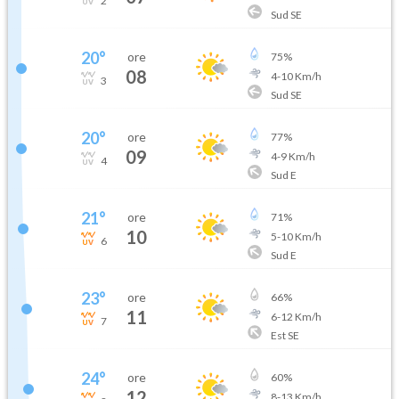
2
Sud SE
20
°
ore
75
%
08
4
-
10
Km/h
3
Sud SE
20
°
ore
77
%
09
4
-
9
Km/h
4
Sud E
21
°
ore
71
%
10
5
-
10
Km/h
6
Sud E
23
°
ore
66
%
11
6
-
12
Km/h
7
Est SE
24
°
ore
60
%
12
8
-
13
Km/h