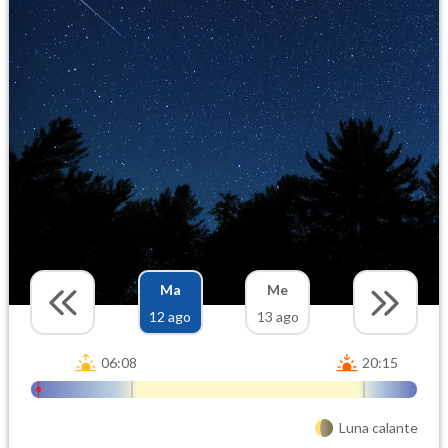
Ma
Me
12 ago
13 ago
06:08
20:15
Luna calante