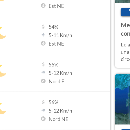
Est NE
Met
54
%
con
5
-
11
Km/h
Est NE
Le a
una 
cir
55
%
del 
5
-
12
Km/h
gior
Fer
Nord E
56
%
5
-
12
Km/h
Nord NE