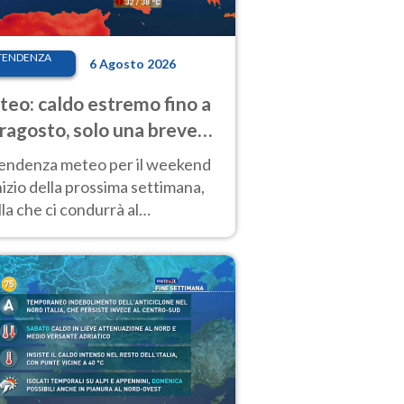
TENDENZA
6 Agosto 2026
eo: caldo estremo fino a
ragosto, solo una breve
sa. Ecco dove
tendenza meteo per il weekend
inizio della prossima settimana,
la che ci condurrà al
ragosto, vede ancora
perature molto elevate