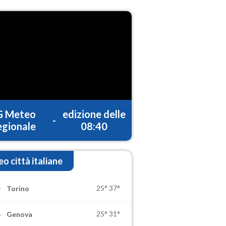
G Meteo
edizione delle
-
gionale
08:40
o città italiane
25°
37°
Torino
25°
31°
Genova