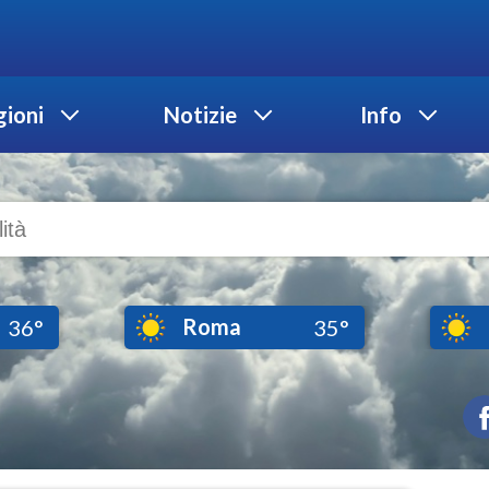
ioni
Notizie
Info
Roma
36°
35°