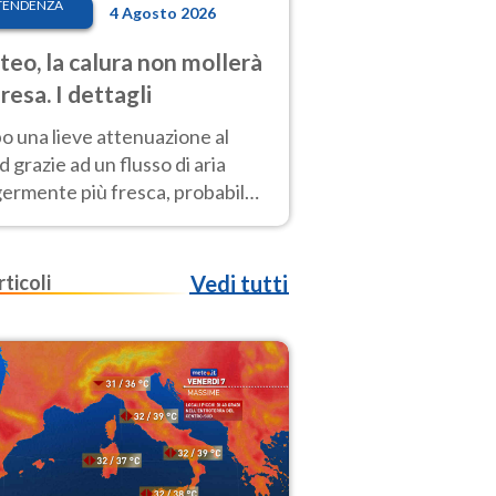
TENDENZA
4 Agosto 2026
eo, la calura non mollerà
presa. I dettagli
o una lieve attenuazione al
 grazie ad un flusso di aria
germente più fresca, probabile
o rinforzo dell’anticiclone
icano entro Ferragosto
rticoli
Vedi tutti