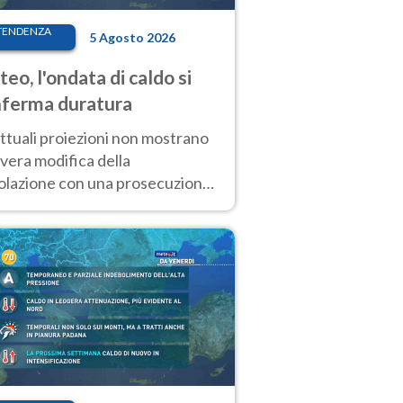
TENDENZA
5 Agosto 2026
eo, l'ondata di caldo si
ferma duratura
ttuali proiezioni non mostrano
vera modifica della
colazione con una prosecuzione
caldo fuori scala per molti
ni, compresa la settimana di
ragosto