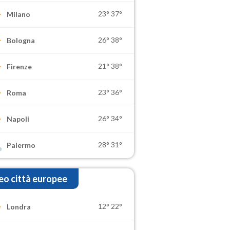
23°
37°
Milano
26°
38°
Bologna
21°
38°
Firenze
23°
36°
Roma
26°
34°
Napoli
28°
31°
Palermo
o città europee
12°
22°
Londra