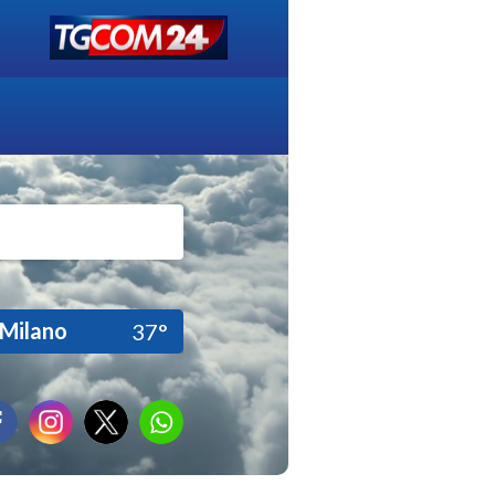
Milano
37°