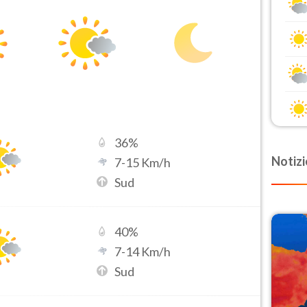
36
%
Notizi
7
-
15
Km/h
Sud
40
%
7
-
14
Km/h
Sud