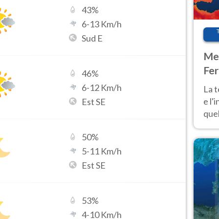
43
%
6
-
13
Km/h
Sud E
Met
Fer
46
%
pau
6
-
12
Km/h
La 
e l'
Est SE
quel
Fer
50
%
tem
5
-
11
Km/h
Est SE
53
%
4
-
10
Km/h