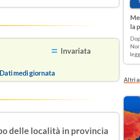
Met
la 
Dop
Nord
Invariata
leg
nuov
afr
Dati medi giornata
Altri a
86.6
5.7
i azoto)
o delle località in provincia
2.1