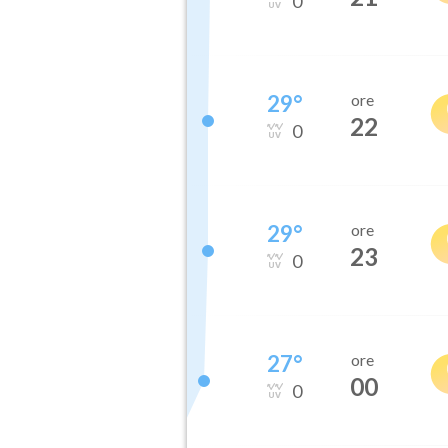
0
29
°
ore
22
0
29
°
ore
23
0
27
°
ore
00
0