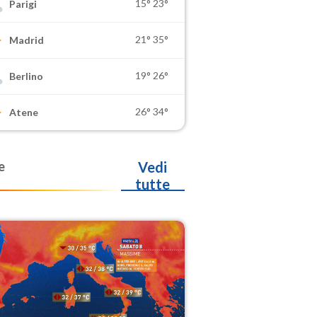
15°
23°
Parigi
21°
35°
Madrid
19°
26°
Berlino
26°
34°
Atene
e
Vedi
tutte