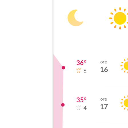
36
°
ore
16
6
35
°
ore
17
4