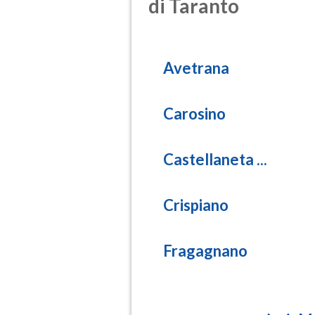
di Taranto
(Anidride s
PM10
(Materia pa
Avetrana
PM25
(Materia pa
Carosino
Castellaneta ...
Crispiano
Fragagnano