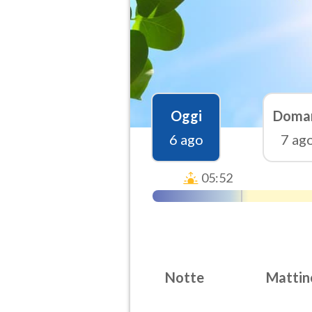
Oggi
Doma
6 ago
7 ag
05:52
Notte
Mattin