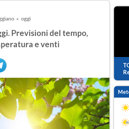
ggiano
oggi
i. Previsioni del tempo,
mperatura e venti
T
Re
Mete