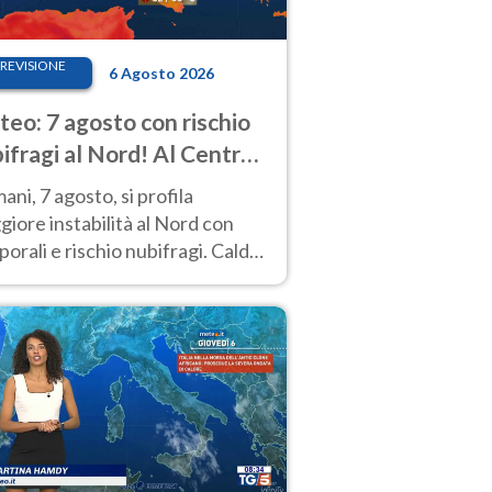
REVISIONE
6 Agosto 2026
eo: 7 agosto con rischio
ifragi al Nord! Al Centro-
 caldo estremo
ni, 7 agosto, si profila
iore instabilità al Nord con
orali e rischio nubifragi. Caldo
pre estremo al Centro-Sud. Le
isioni.