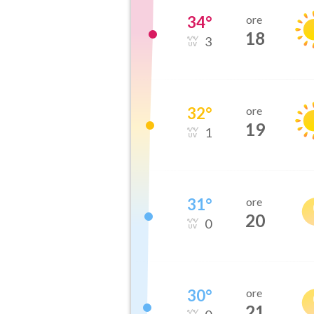
34
°
ore
18
3
32
°
ore
19
1
31
°
ore
20
0
30
°
ore
21