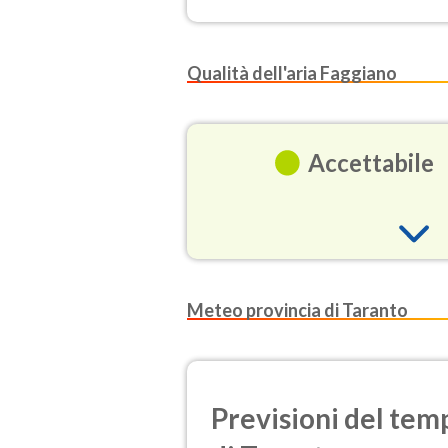
Qualità dell'aria Faggiano
Accettabile
O3
Meteo provincia di Taranto
(Ozono)
NO2
(Diossido d
Previsioni del temp
SO2