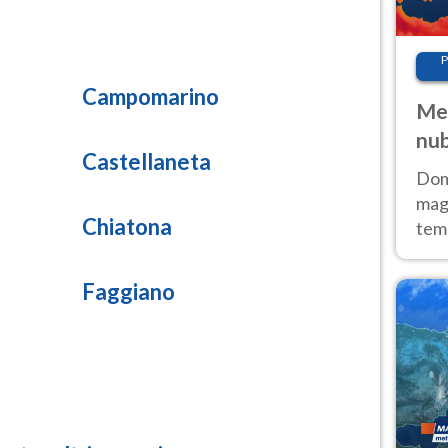
olforosa)
P
21.8
rticolata)
Campomarino
Met
13.3
nub
rticolata)
Castellaneta
Sud
Doma
magg
Chiatona
temp
sem
prev
Faggiano