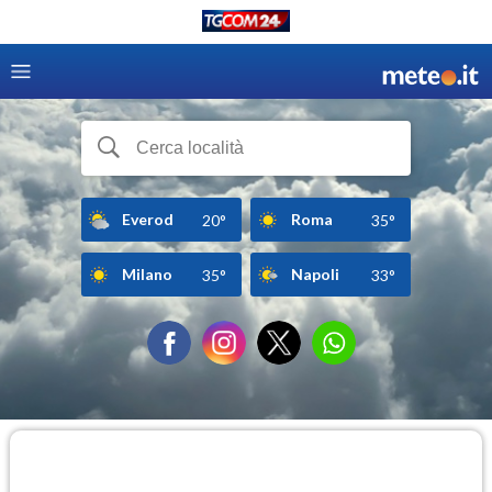
Everod
Roma
20°
35°
Milano
Napoli
35°
33°