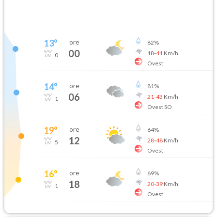
13
°
ore
82
%
00
18
-
41
Km/h
0
Ovest
14
°
ore
81
%
06
21
-
43
Km/h
1
Ovest SO
19
°
ore
64
%
12
28
-
48
Km/h
5
Ovest
16
°
ore
69
%
18
20
-
39
Km/h
1
Ovest