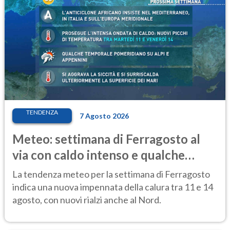
TENDENZA
7 Agosto 2026
Meteo: settimana di Ferragosto al
via con caldo intenso e qualche
temporale
La tendenza meteo per la settimana di Ferragosto
indica una nuova impennata della calura tra 11 e 14
agosto, con nuovi rialzi anche al Nord.