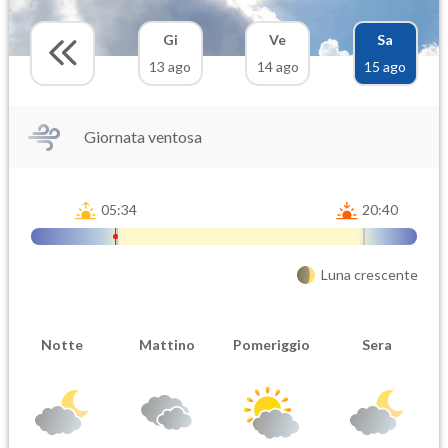
Gi
Ve
Sa
13 ago
14 ago
15 ago
Giornata ventosa
05:34
20:40
Luna crescente
Notte
Mattino
Pomeriggio
Sera