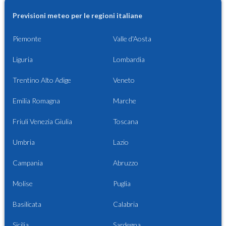
Previsioni meteo per le regioni italiane
Piemonte
Valle d'Aosta
Liguria
Lombardia
Trentino Alto Adige
Veneto
Emilia Romagna
Marche
Friuli Venezia Giulia
Toscana
Umbria
Lazio
Campania
Abruzzo
Molise
Puglia
Basilicata
Calabria
Sicilia
Sardegna