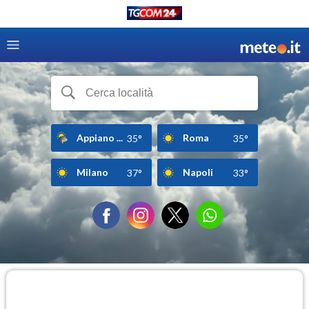
Appiano ...
Roma
35°
35°
Milano
Napoli
37°
33°