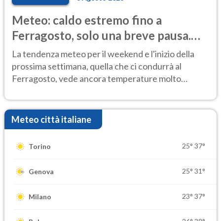
Meteo: caldo estremo fino a
Ferragosto, solo una breve pausa.
Ecco dove
La tendenza meteo per il weekend e l'inizio della
prossima settimana, quella che ci condurrà al
Ferragosto, vede ancora temperature molto
elevate
Meteo città italiane
25°
37°
Torino
25°
31°
Genova
23°
37°
Milano