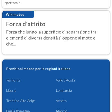
spettacolo
Wikimeteo
Forza d'attrito
Forza che lungo la superficie di separazione tra
elementi di diversa densità si oppone al moto e
che...
Previsioni meteo per le regioni italiane
Piemonte
Valle d'Aosta
Liguria
Lombardia
Trentino Alto Adige
Veneto
Emilia Romagna
Marche