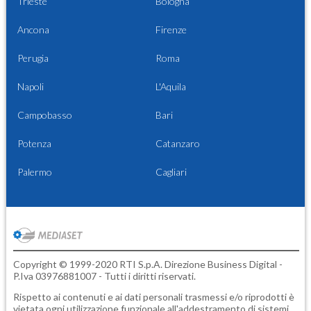
Trieste
Bologna
Ancona
Firenze
Perugia
Roma
Napoli
L'Aquila
Campobasso
Bari
Potenza
Catanzaro
Palermo
Cagliari
Copyright © 1999-2020 RTI S.p.A. Direzione Business Digital -
P.Iva 03976881007 - Tutti i diritti riservati.
Rispetto ai contenuti e ai dati personali trasmessi e/o riprodotti è
vietata ogni utilizzazione funzionale all'addestramento di sistemi