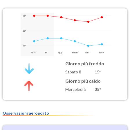
35°
25°
15°
mar 4
ieri
oggi
domani
sab 8
dom 9
Giorno più freddo
Sabato 8
15°
Giorno più caldo
Mercoledì 5
35°
Osservazioni aeroporto