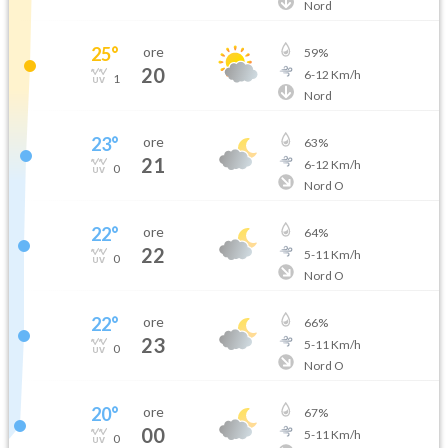
Nord
25
°
ore
59
%
20
6
-
12
Km/h
1
Nord
23
°
ore
63
%
21
6
-
12
Km/h
0
Nord O
22
°
ore
64
%
22
5
-
11
Km/h
0
Nord O
22
°
ore
66
%
23
5
-
11
Km/h
0
Nord O
20
°
ore
67
%
00
5
-
11
Km/h
0