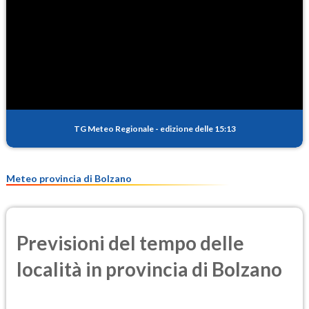
3.7
(Diossido di azoto)
SO2
0.2
(Anidride solforosa)
PM10
10.6
(Materia particolata)
TG Meteo Regionale
-
edizione delle 15:13
PM25
7.4
(Materia particolata)
Meteo provincia di Bolzano
Previsioni del tempo delle
località in provincia di Bolzano