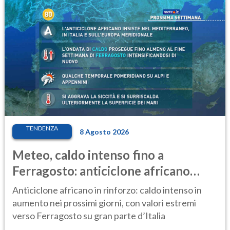
TENDENZA
8 Agosto 2026
Meteo, caldo intenso fino a
Ferragosto: anticiclone africano
ancora protagonista
Anticiclone africano in rinforzo: caldo intenso in
aumento nei prossimi giorni, con valori estremi
verso Ferragosto su gran parte d’Italia