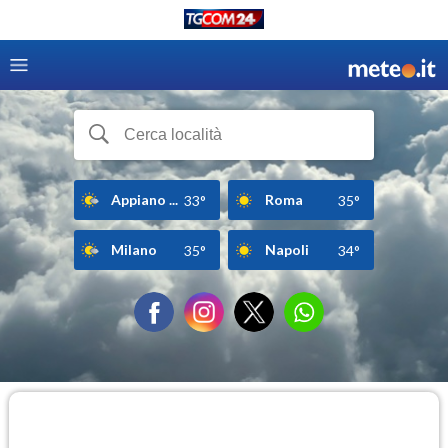
Appiano ...
Roma
33°
35°
Milano
Napoli
35°
34°