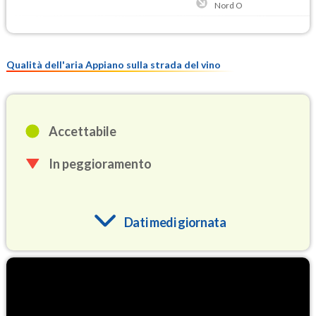
Nord O
Qualità dell'aria Appiano sulla strada del vino
Accettabile
In peggioramento
Dati medi giornata
O3
70.1
(Ozono)
NO2