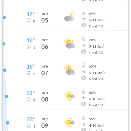
17
°
ore
69
%
05
5
-
11
Km/h
0
Nord NO
16
°
ore
70
%
06
5
-
11
Km/h
1
Nord NO
18
°
ore
65
%
07
5
-
11
Km/h
2
Nord NO
21
°
ore
60
%
08
5
-
10
Km/h
3
Nord NO
23
°
ore
55
%
09
4
-
10
Km/h
4