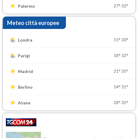
27°
32°
Palermo
Meteo città europee
15°
30°
Londra
18°
32°
Parigi
21°
35°
Madrid
14°
31°
Berlino
28°
35°
Atene