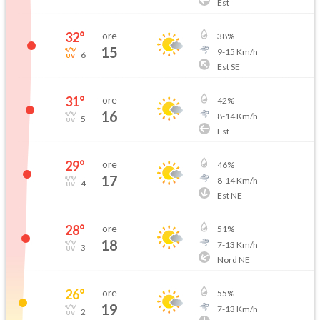
Est
32
°
ore
38
%
15
9
-
15
Km/h
6
Est SE
31
°
ore
42
%
16
8
-
14
Km/h
5
Est
29
°
ore
46
%
17
8
-
14
Km/h
4
Est NE
28
°
ore
51
%
18
7
-
13
Km/h
3
Nord NE
26
°
ore
55
%
19
7
-
13
Km/h
2