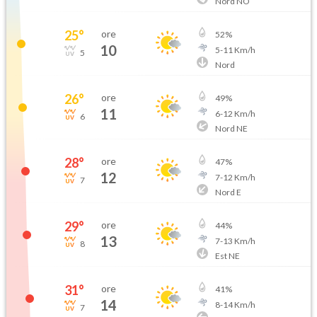
Nord NO
25
°
ore
52
%
10
5
-
11
Km/h
5
Nord
26
°
ore
49
%
11
6
-
12
Km/h
6
Nord NE
28
°
ore
47
%
12
7
-
12
Km/h
7
Nord E
29
°
ore
44
%
13
7
-
13
Km/h
8
Est NE
31
°
ore
41
%
14
8
-
14
Km/h
7