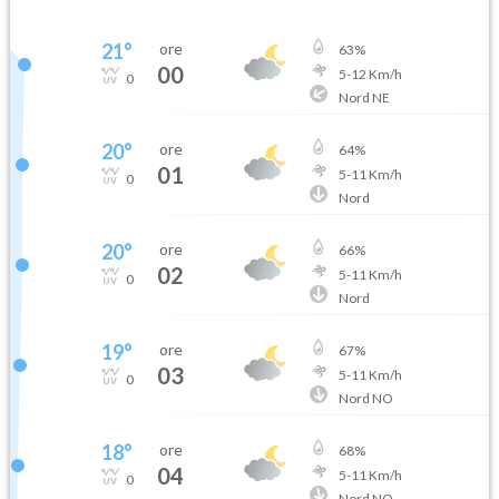
21
°
ore
63
%
00
5
-
12
Km/h
0
Nord NE
20
°
ore
64
%
01
5
-
11
Km/h
0
Nord
20
°
ore
66
%
02
5
-
11
Km/h
0
Nord
19
°
ore
67
%
03
5
-
11
Km/h
0
Nord NO
18
°
ore
68
%
04
5
-
11
Km/h
0
Nord NO