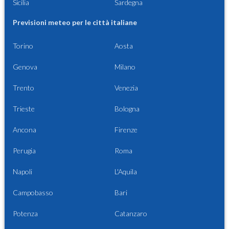
Sicilia
Sardegna
Previsioni meteo per le città italiane
Torino
Aosta
Genova
Milano
Trento
Venezia
Trieste
Bologna
Ancona
Firenze
Perugia
Roma
Napoli
L'Aquila
Campobasso
Bari
Potenza
Catanzaro