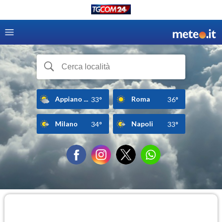
Appiano ...
Roma
33°
36°
Milano
Napoli
34°
33°