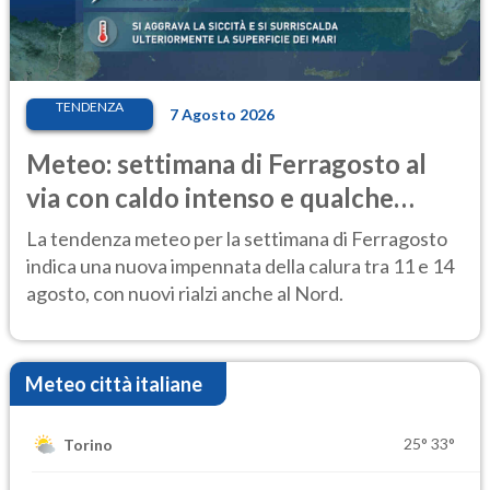
TENDENZA
7 Agosto 2026
Meteo: settimana di Ferragosto al
via con caldo intenso e qualche
temporale
La tendenza meteo per la settimana di Ferragosto
indica una nuova impennata della calura tra 11 e 14
agosto, con nuovi rialzi anche al Nord.
Meteo città italiane
25°
33°
Torino