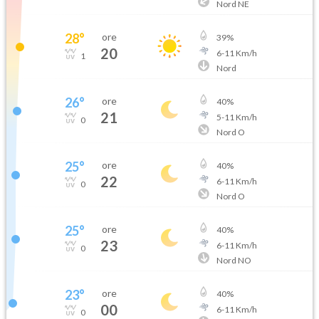
Nord NE
28
°
ore
39
%
20
6
-
11
Km/h
1
Nord
26
°
ore
40
%
21
5
-
11
Km/h
0
Nord O
25
°
ore
40
%
22
6
-
11
Km/h
0
Nord O
25
°
ore
40
%
23
6
-
11
Km/h
0
Nord NO
23
°
ore
40
%
00
6
-
11
Km/h
0