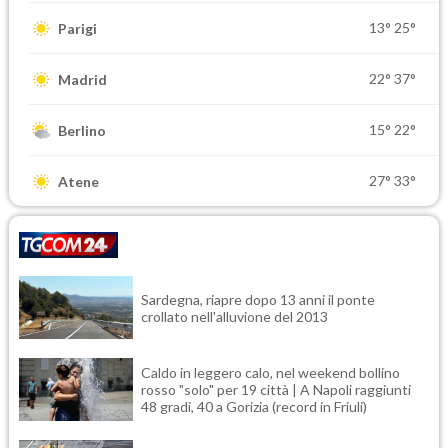
13°
25°
Parigi
22°
37°
Madrid
15°
22°
Berlino
27°
33°
Atene
Sardegna, riapre dopo 13 anni il ponte
crollato nell'alluvione del 2013
Caldo in leggero calo, nel weekend bollino
rosso "solo" per 19 città | A Napoli raggiunti
48 gradi, 40 a Gorizia (record in Friuli)