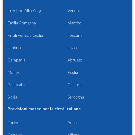
Trentino Alto Adige
Veneto
Emilia Romagna
Marche
Friuli Venezia Giulia
Toscana
Umbria
Lazio
Campania
Abruzzo
Molise
Puglia
Basilicata
Calabria
Sicilia
Sardegna
Previsioni meteo per le città italiane
Torino
Aosta
Genova
Milano