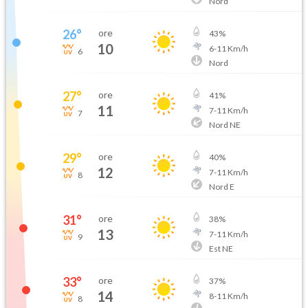
Nord
26
°
ore
43
%
10
6
-
11
Km/h
6
Nord
27
°
ore
41
%
11
7
-
11
Km/h
7
Nord NE
29
°
ore
40
%
12
7
-
11
Km/h
8
Nord E
31
°
ore
38
%
13
7
-
11
Km/h
9
Est NE
33
°
ore
37
%
14
8
-
11
Km/h
8