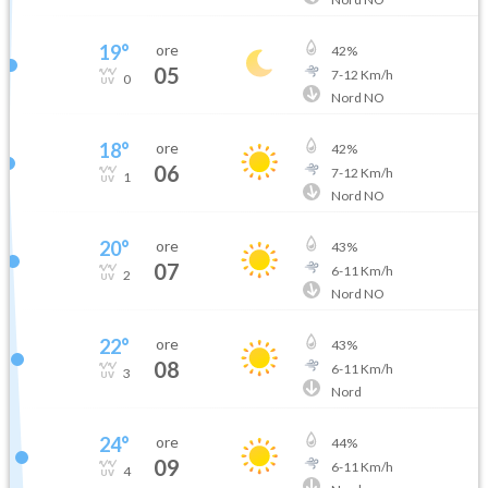
19
°
ore
42
%
05
7
-
12
Km/h
0
Nord NO
18
°
ore
42
%
06
7
-
12
Km/h
1
Nord NO
20
°
ore
43
%
07
6
-
11
Km/h
2
Nord NO
22
°
ore
43
%
08
6
-
11
Km/h
3
Nord
24
°
ore
44
%
09
6
-
11
Km/h
4