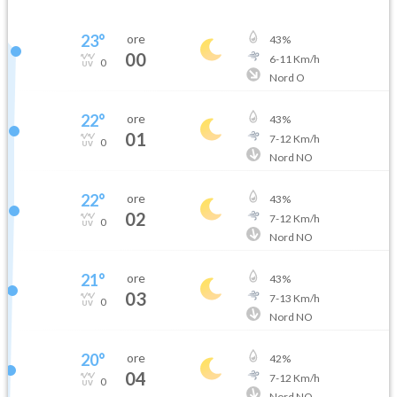
23
°
ore
43
%
00
6
-
11
Km/h
0
Nord O
22
°
ore
43
%
01
7
-
12
Km/h
0
Nord NO
22
°
ore
43
%
02
7
-
12
Km/h
0
Nord NO
21
°
ore
43
%
03
7
-
13
Km/h
0
Nord NO
20
°
ore
42
%
04
7
-
12
Km/h
0
Nord NO