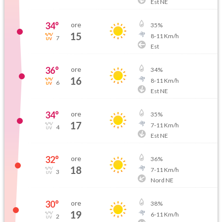
Est NE
34
°
ore
35
%
15
8
-
11
Km/h
7
Est
36
°
ore
34
%
16
8
-
11
Km/h
6
Est NE
34
°
ore
35
%
17
7
-
11
Km/h
4
Est NE
32
°
ore
36
%
18
7
-
11
Km/h
3
Nord NE
30
°
ore
38
%
19
6
-
11
Km/h
2