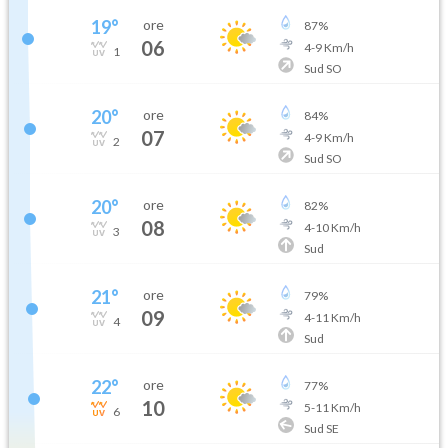
19
°
ore
87
%
06
4
-
9
Km/h
1
Sud SO
20
°
ore
84
%
07
4
-
9
Km/h
2
Sud SO
20
°
ore
82
%
08
4
-
10
Km/h
3
Sud
21
°
ore
79
%
09
4
-
11
Km/h
4
Sud
22
°
ore
77
%
10
5
-
11
Km/h
6
Sud SE