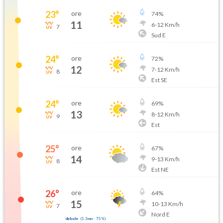
23
°
ore
74
%
11
6
-
12
Km/h
7
Sud E
24
°
ore
72
%
12
7
-
12
Km/h
8
Est SE
24
°
ore
69
%
13
8
-
12
Km/h
9
Est
25
°
ore
67
%
14
9
-
13
Km/h
8
Est NE
26
°
ore
64
%
15
10
-
13
Km/h
7
Nord E
debole
(
1.3mm
-
75
%)