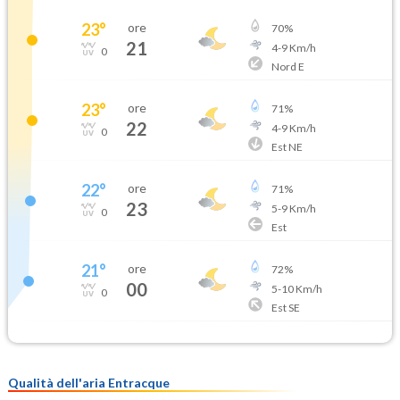
23
°
ore
70
%
21
4
-
9
Km/h
0
Nord E
23
°
ore
71
%
22
4
-
9
Km/h
0
Est NE
22
°
ore
71
%
23
5
-
9
Km/h
0
Est
21
°
ore
72
%
00
5
-
10
Km/h
0
Est SE
Qualità dell'aria Entracque