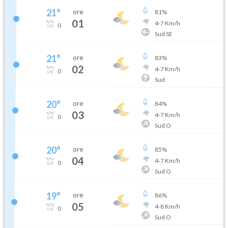
21
°
ore
81
%
01
4
-
7
Km/h
0
Sud SE
21
°
ore
83
%
02
4
-
7
Km/h
0
Sud
20
°
ore
84
%
03
4
-
7
Km/h
0
Sud O
20
°
ore
85
%
04
4
-
7
Km/h
0
Sud O
19
°
ore
86
%
05
4
-
8
Km/h
0
Sud O