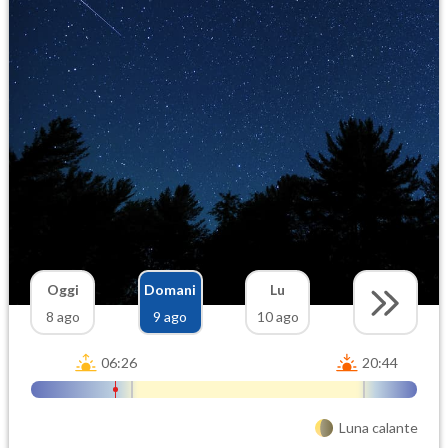
Oggi
Domani
Lu
8 ago
9 ago
10 ago
06:26
20:44
Luna calante