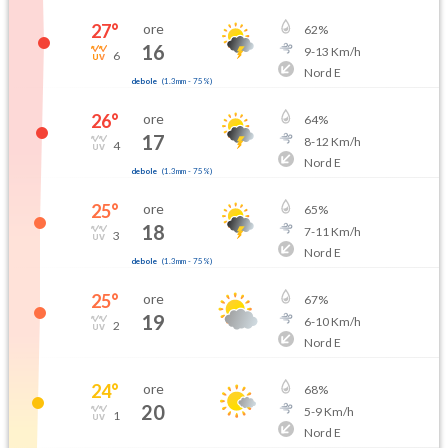
27
°
ore
62
%
16
9
-
13
Km/h
6
Nord E
debole
(
1.3mm
-
75
%)
26
°
ore
64
%
17
8
-
12
Km/h
4
Nord E
debole
(
1.3mm
-
75
%)
25
°
ore
65
%
18
7
-
11
Km/h
3
Nord E
debole
(
1.3mm
-
75
%)
25
°
ore
67
%
19
6
-
10
Km/h
2
Nord E
24
°
ore
68
%
20
5
-
9
Km/h
1
Nord E