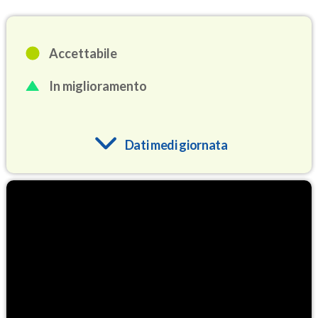
Accettabile
In miglioramento
Dati medi giornata
O3
82.4
(Ozono)
NO2
0.9
(Diossido di azoto)
SO2
0.2
(Anidride solforosa)