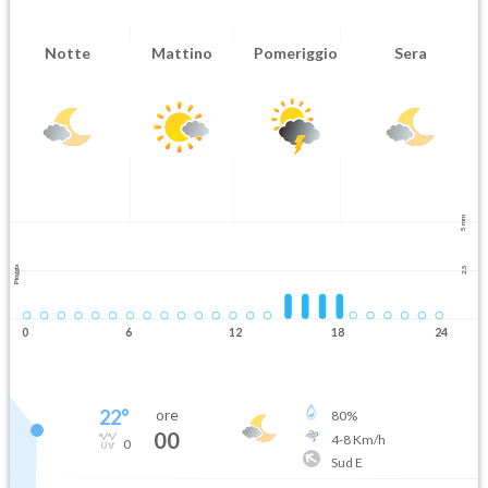
Notte
Mattino
Pomeriggio
Sera
5 mm
Pioggia
2.5
0
6
12
18
24
22
°
ore
80
%
00
4
-
8
Km/h
0
Sud E