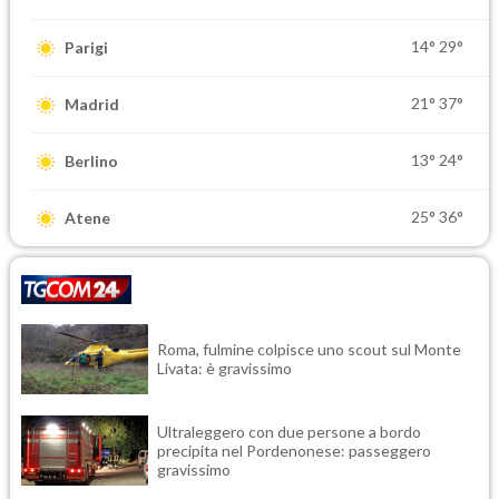
14°
29°
Parigi
21°
37°
Madrid
13°
24°
Berlino
25°
36°
Atene
Roma, fulmine colpisce uno scout sul Monte
Livata: è gravissimo
Ultraleggero con due persone a bordo
precipita nel Pordenonese: passeggero
gravissimo