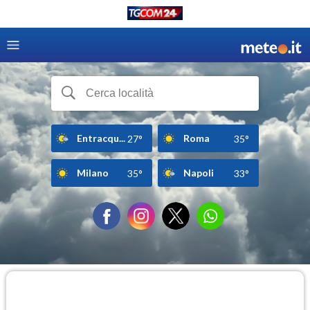
Entracqu...
Roma
27°
35°
Milano
Napoli
35°
33°