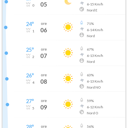
05
6
-
15
Km/h
0
Nord E
24
°
ore
71
%
06
6
-
14
Km/h
1
Nord
25
°
ore
67
%
07
6
-
13
Km/h
2
Nord
26
°
ore
63
%
08
6
-
13
Km/h
4
Nord NO
27
°
ore
59
%
09
6
-
12
Km/h
5
Nord O
28
°
ore
56
%