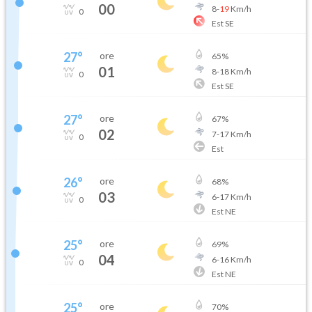
00
8
-
19
Km/h
0
Est SE
27
°
ore
65
%
01
8
-
18
Km/h
0
Est SE
27
°
ore
67
%
02
7
-
17
Km/h
0
Est
26
°
ore
68
%
03
6
-
17
Km/h
0
Est NE
25
°
ore
69
%
04
6
-
16
Km/h
0
Est NE
25
°
ore
70
%