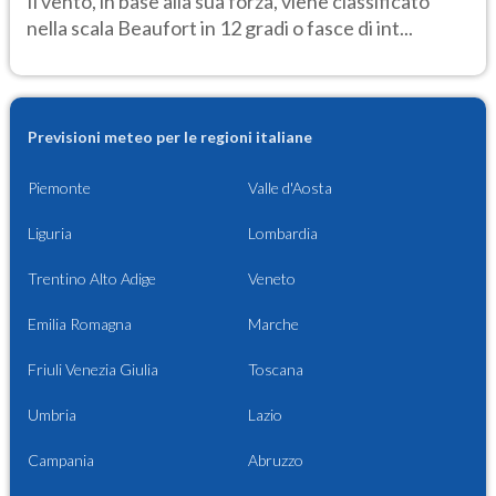
Il vento, in base alla sua forza, viene classificato
nella scala Beaufort in 12 gradi o fasce di int...
Previsioni meteo per le regioni italiane
Piemonte
Valle d'Aosta
Liguria
Lombardia
Trentino Alto Adige
Veneto
Emilia Romagna
Marche
Friuli Venezia Giulia
Toscana
Umbria
Lazio
Campania
Abruzzo