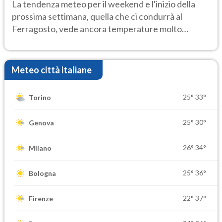
Ecco dove
La tendenza meteo per il weekend e l'inizio della
prossima settimana, quella che ci condurrà al
Ferragosto, vede ancora temperature molto
elevate
Meteo città italiane
25°
33°
Torino
25°
30°
Genova
26°
34°
Milano
25°
36°
Bologna
22°
37°
Firenze