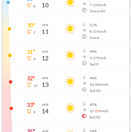
10
7
-
13
Km/h
6
Ovest NO
30
°
ore
52
%
11
8
-
15
Km/h
7
Ovest
31
°
ore
49
%
12
9
-
17
Km/h
9
Sud O
32
°
ore
46
%
13
10
-
18
Km/h
10
Sud SO
33
°
ore
43
%
14
12
-
20
Km/h
9
Sud SO
35
°
ore
39
%