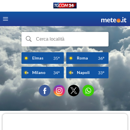
Elmas
Roma
35°
36°
Milano
Napoli
34°
33°