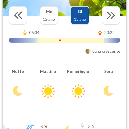
Me
Gi
12 ago
13 ago
06:34
20:22
Luna crescente
Notte
Mattino
Pomeriggio
Sera
28
°
ore
64
%