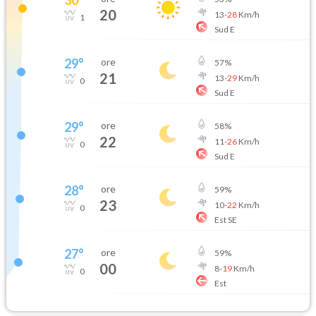
20
13
-
28
Km/h
1
Sud E
29
°
ore
57
%
21
13
-
29
Km/h
0
Sud E
29
°
ore
58
%
22
11
-
26
Km/h
0
Sud E
28
°
ore
59
%
23
10
-
22
Km/h
0
Est SE
27
°
ore
59
%
00
8
-
19
Km/h
0
Est