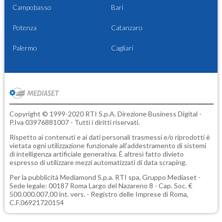
Campobasso
Bari
Potenza
Catanzaro
Palermo
Cagliari
Copyright © 1999-2020 RTI S.p.A. Direzione Business Digital -
P.Iva 03976881007 - Tutti i diritti riservati.
Rispetto ai contenuti e ai dati personali trasmessi e/o riprodotti è
vietata ogni utilizzazione funzionale all'addestramento di sistemi
di intelligenza artificiale generativa. È altresì fatto divieto
espresso di utilizzare mezzi automatizzati di data scraping.
Per la pubblicità
Mediamond S.p.a.
RTI spa, Gruppo Mediaset -
Sede legale: 00187 Roma Largo del Nazareno 8 - Cap. Soc. €
500.000.007,00 int. vers. - Registro delle Imprese di Roma,
C.F.06921720154