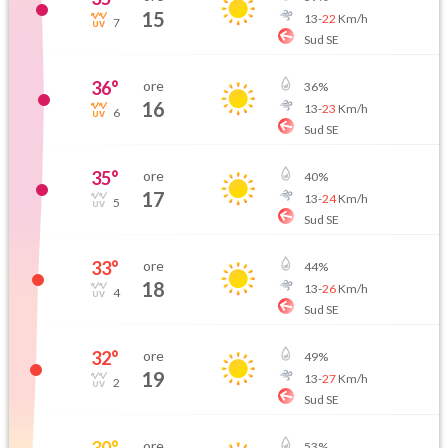
15
13
-
22
Km/h
7
Sud SE
36
°
ore
36
%
16
13
-
23
Km/h
6
Sud SE
35
°
ore
40
%
17
13
-
24
Km/h
5
Sud SE
33
°
ore
44
%
18
13
-
26
Km/h
4
Sud SE
32
°
ore
49
%
19
13
-
27
Km/h
2
Sud SE
30
°
ore
53
%