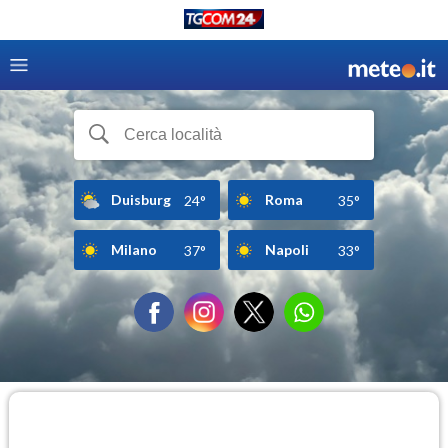
Duisburg
Roma
24°
35°
Milano
Napoli
37°
33°