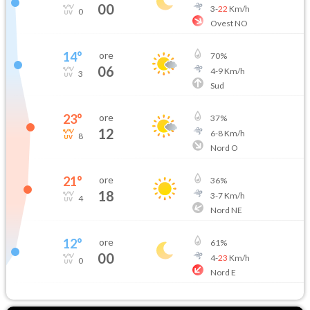
00
3
-
22
Km/h
0
Ovest NO
14
°
ore
70
%
06
4
-
9
Km/h
3
Sud
23
°
ore
37
%
12
6
-
8
Km/h
8
Nord O
21
°
ore
36
%
18
3
-
7
Km/h
4
Nord NE
12
°
ore
61
%
00
4
-
23
Km/h
0
Nord E