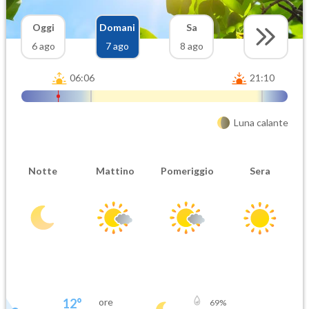
Oggi
Domani
Sa
6 ago
7 ago
8 ago
06:06
21:10
Luna calante
Notte
Mattino
Pomeriggio
Sera
12
°
ore
69
%