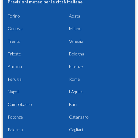
Previsioni meteo per le città italiane
Torino
Aosta
Genova
Milano
Trento
Venezia
Trieste
Bologna
Ancona
Firenze
Perugia
Roma
Napoli
L'Aquila
Campobasso
Bari
Potenza
Catanzaro
Palermo
Cagliari