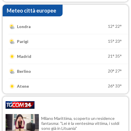
Meteo città europee
12°
22°
Londra
15°
23°
Parigi
21°
35°
Madrid
20°
27°
Berlino
26°
33°
Atene
Milano Marittima, scoperto un residence
fantasma: "Lei è la ventesima vittima, i soldi
sono già in Lituania"