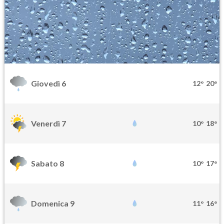
Giovedì 6
12°
20°
Venerdì 7
10°
18°
Sabato 8
10°
17°
Domenica 9
11°
16°