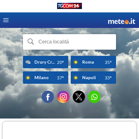
Drury Cr...
Roma
20°
35°
Milano
Napoli
37°
33°