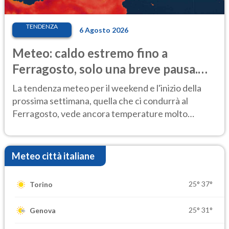
TENDENZA
6 Agosto 2026
Meteo: caldo estremo fino a
Ferragosto, solo una breve pausa.
Ecco dove
La tendenza meteo per il weekend e l'inizio della
prossima settimana, quella che ci condurrà al
Ferragosto, vede ancora temperature molto
elevate
Meteo città italiane
25°
37°
Torino
25°
31°
Genova