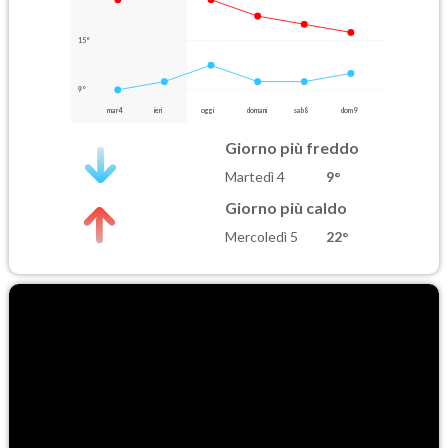
15°
9°
mar 4
ieri
oggi
domani
sab 8
dom 9
Giorno più freddo
Martedì 4
9°
Giorno più caldo
Mercoledì 5
22°